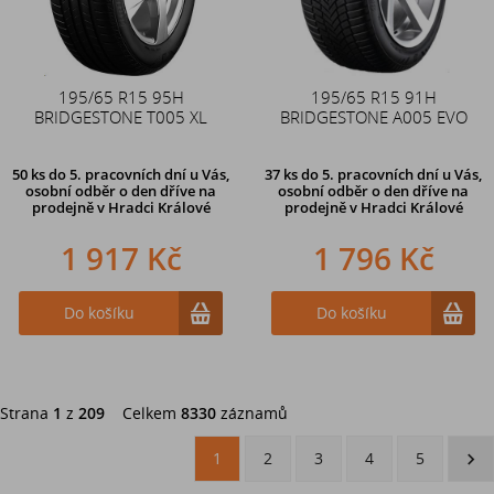
195/65 R15 95H
195/65 R15 91H
BRIDGESTONE T005 XL
BRIDGESTONE A005 EVO
50 ks
do 5. pracovních dní u Vás,
37 ks
do 5. pracovních dní u Vás,
osobní odběr o den dříve na
osobní odběr o den dříve na
prodejně
v Hradci Králové
prodejně
v Hradci Králové
1 917 Kč
1 796 Kč
Do košíku
Do košíku
Strana
1
z
209
Celkem
8330
záznamů
1
2
3
4
5