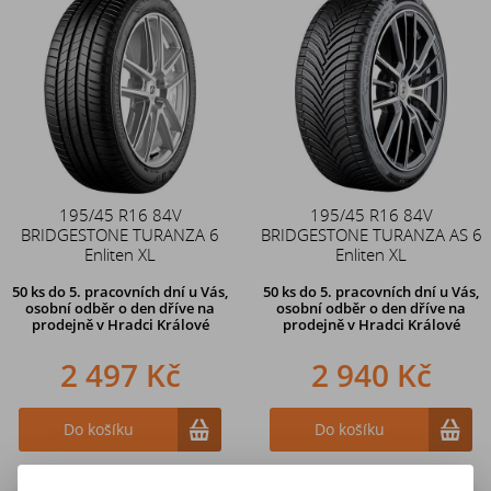
195/45 R16 84V
195/45 R16 84V
BRIDGESTONE TURANZA 6
BRIDGESTONE TURANZA AS 6
Enliten XL
Enliten XL
50 ks
do 5. pracovních dní u Vás,
50 ks
do 5. pracovních dní u Vás,
osobní odběr o den dříve na
osobní odběr o den dříve na
prodejně
v Hradci Králové
prodejně
v Hradci Králové
2 497 Kč
2 940 Kč
Do košíku
Do košíku