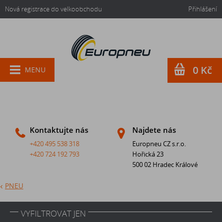
Nová registrace do velkoobchodu
Přihlášení
0 Kč
MENU
Kontaktujte nás
Najdete nás
+420 495 538 318
Europneu CZ s.r.o.
+420 724 192 793
Hořická 23
500 02 Hradec Králové
PNEU
VYFILTROVAT JEN