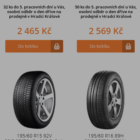
32 ks
do 5. pracovních dní u Vás,
50 ks
do 5. pracovních dní u Vás,
osobní odběr o den dříve na
osobní odběr o den dříve na
prodejně
v Hradci Králové
prodejně
v Hradci Králové
2 465 Kč
2 569 Kč
Do košíku
Do košíku
195/60 R15 92V
195/60 R16 89H