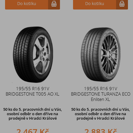
Do košíku
Do košíku
195/55 R16 91V
195/55 R16 91V
BRIDGESTONE T005 AO XL
BRIDGESTONE TURANZA ECO
Enliten XL
50 ks
do 5. pracovních dní u Vás,
50 ks
do 5. pracovních dní u Vás,
osobní odběr o den dříve na
osobní odběr o den dříve na
prodejně
v Hradci Králové
prodejně
v Hradci Králové
2 467 Kč
2 883 Kč