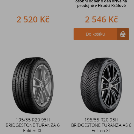
osobní odběr o den dříve na
prodejně
v Hradci Králové
2 520 Kč
2 546 Kč
Do košíku
195/55 R20 95H
195/55 R20 95H
BRIDGESTONE TURANZA 6
BRIDGESTONE TURANZA AS 6
Enliten XL
Enliten XL