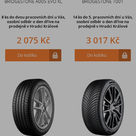
BRIDGESTONE A005 EVO XL
BRIDGESTONE T001
8 ks
do dvou pracovních dní u Vás,
14 ks
do 5. pracovních dní u Vás,
osobní odběr o den dříve
na
osobní odběr o den dříve na
prodejně v Hradci Králové
prodejně
v Hradci Králové
2 075 Kč
3 017 Kč
Do košíku
Do košíku