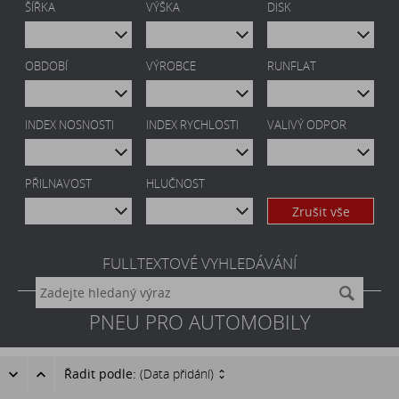
ŠÍŘKA
VÝŠKA
DISK
OBDOBÍ
VÝROBCE
RUNFLAT
INDEX NOSNOSTI
INDEX RYCHLOSTI
VALIVÝ ODPOR
PŘILNAVOST
HLUČNOST
Zrušit vše
FULLTEXTOVÉ VYHLEDÁVÁNÍ
PNEU PRO AUTOMOBILY
Řadit podle:
(Data přidání)