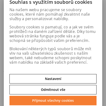
Souhlas s využitím souborů cookies
Na našem webu pracujeme se soubory
cookies, které nám pomáhají zkvalitnit naše
služby a personalizovat nabídky.
Soubory cookies si pamatují, co a jak ve svém
prohlížeči na daném zařízení děláte. Díky tomu
webová stránka funguje podle vás a je
schopná se přizpůsobit vašim preferencím.
Blokování některých typů souborů může mít
vliv na vaši uživatelskou zkušenost s naším
195/50 R15 82V
195/50 R16 88V
webem, také nebudeme schopni poskytnout
BRIDGESTONE A005 EVO
BRIDGESTONE TURANZA 6
vám nabídku na základě vašich preferencí.
Enliten XL
8 ks
do 5. pracovních dní u Vás,
osobní odběr o den dříve na
prodejně
v Hradci Králové
Nastavení
2 009 Kč
3 048 Kč
Odmítnout vše
Přijmout všechny cookies
Do košíku