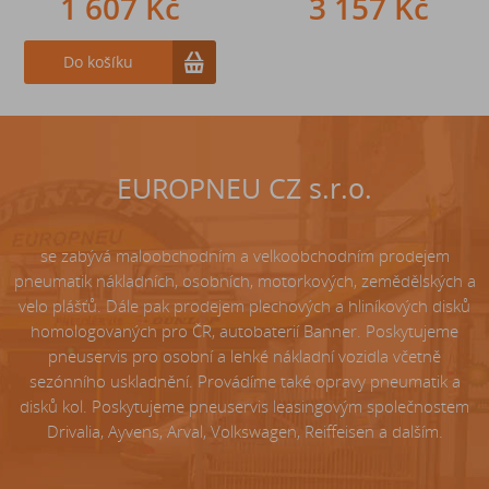
1 607 Kč
242 Kč
3 157 Kč
Do košíku
Do košíku
EUROPNEU CZ s.r.o.
se zabývá maloobchodním a velkoobchodním prodejem
pneumatik nákladních, osobních, motorkových, zemědělských a
velo plášťů. Dále pak prodejem plechových a hliníkových disků
homologovaných pro ČR, autobaterií Banner. Poskytujeme
pneuservis pro osobní a lehké nákladní vozidla včetně
sezónního uskladnění. Provádíme také opravy pneumatik a
disků kol. Poskytujeme pneuservis leasingovým společnostem
Drivalia, Ayvens, Arval, Volkswagen, Reiffeisen a dalším.