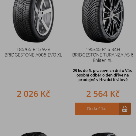
185/65 R15 92V
195/45 R16 84H
BRIDGESTONE A005 EVO XL
BRIDGESTONE TURANZA AS 6
Enliten XL
29 ks
do 5. pracovních dní u Vás,
osobní odběr o den dříve na
prodejně
v Hradci Králové
2 026 Kč
2 564 Kč
Do košíku