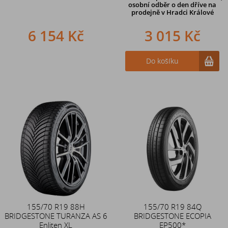
osobní odběr o den dříve na
prodejně
v Hradci Králové
6 154 Kč
3 015 Kč
Do košíku
155/70 R19 88H
155/70 R19 84Q
BRIDGESTONE TURANZA AS 6
BRIDGESTONE ECOPIA
Enliten XL
EP500*