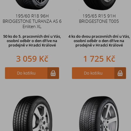
195/60 R18 96H
195/65 R15 91H
BRIDGESTONE TURANZA AS 6
BRIDGESTONE T005
Enliten XL
50 ks
do 5. pracovních dní u Vás,
4 ks
do dvou pracovních dní u Vás,
osobní odběr o den dříve na
osobní odběr o den dříve
na
prodejně
v Hradci Králové
prodejně v Hradci Králové
3 059 Kč
1 725 Kč
Do košíku
Do košíku