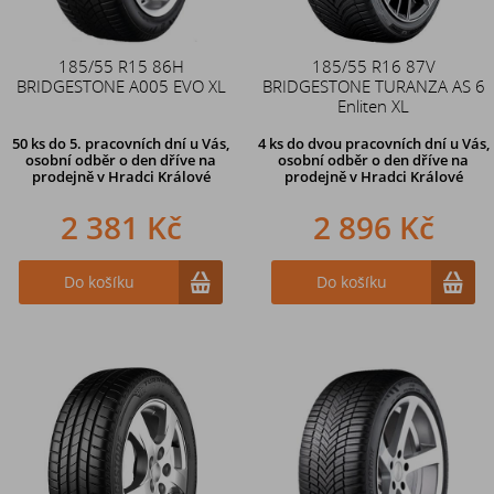
185/55 R15 86H
185/55 R16 87V
BRIDGESTONE A005 EVO XL
BRIDGESTONE TURANZA AS 6
Enliten XL
50 ks
do 5. pracovních dní u Vás,
4 ks
do dvou pracovních dní u Vás,
osobní odběr o den dříve na
osobní odběr o den dříve
na
prodejně
v Hradci Králové
prodejně v Hradci Králové
2 381 Kč
2 896 Kč
Do košíku
Do košíku