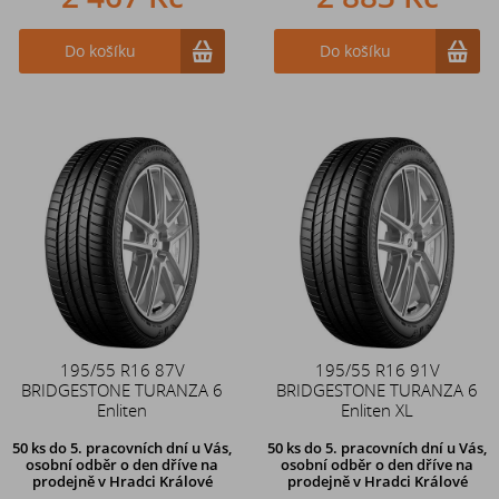
Do košíku
Do košíku
195/55 R16 87V
195/55 R16 91V
BRIDGESTONE TURANZA 6
BRIDGESTONE TURANZA 6
Enliten
Enliten XL
50 ks
do 5. pracovních dní u Vás,
50 ks
do 5. pracovních dní u Vás,
osobní odběr o den dříve na
osobní odběr o den dříve na
prodejně
v Hradci Králové
prodejně
v Hradci Králové