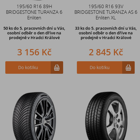
195/60 R16 89H
195/60 R16 93V
BRIDGESTONE TURANZA 6
BRIDGESTONE TURANZA AS 6
Enliten
Enliten XL
50 ks
do 5. pracovních dní u Vás,
33 ks
do 5. pracovních dní u Vás,
osobní odběr o den dříve na
osobní odběr o den dříve na
prodejně
v Hradci Králové
prodejně
v Hradci Králové
3 156 Kč
2 845 Kč
Do košíku
Do košíku