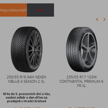
Nejprodávanější
akce
Akce
205/55 R16 94H NEXEN
Duše 12x4 (4.00-4) kovový
235/55 R17 103W
NBLUE 4 SEASON 2 XL
CONTINENTAL PREMIUM 6
zahnutý ventil TR87
FR XL
50 ks
do 5. pracovních dní u Vás,
osobní odběr o den dříve na
prodejně
v Hradci Králové