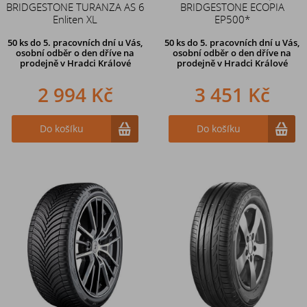
BRIDGESTONE TURANZA AS 6
BRIDGESTONE ECOPIA
Enliten XL
EP500*
50 ks
do 5. pracovních dní u Vás,
50 ks
do 5. pracovních dní u Vás,
osobní odběr o den dříve na
osobní odběr o den dříve na
prodejně
v Hradci Králové
prodejně
v Hradci Králové
2 994 Kč
3 451 Kč
Do košíku
Do košíku