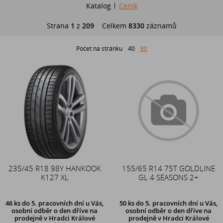
Katalog
Ceník
Strana
1
z
209
Celkem
8330
záznamů
Počet na stránku
40
80
235/45 R18 98Y HANKOOK
155/65 R14 75T GOLDLINE
K127 XL
GL 4 SEASONS 2+
46 ks
do 5. pracovních dní u Vás,
50 ks
do 5. pracovních dní u Vás,
osobní odběr o den dříve na
osobní odběr o den dříve na
prodejně
v Hradci Králové
prodejně
v Hradci Králové