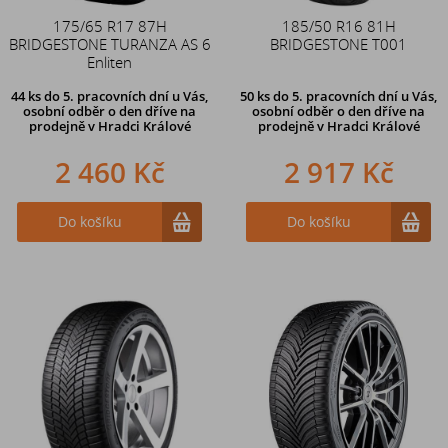
175/65 R17 87H
185/50 R16 81H
BRIDGESTONE TURANZA AS 6
BRIDGESTONE T001
Enliten
44 ks
do 5. pracovních dní u Vás,
50 ks
do 5. pracovních dní u Vás,
osobní odběr o den dříve na
osobní odběr o den dříve na
prodejně
v Hradci Králové
prodejně
v Hradci Králové
2 460 Kč
2 917 Kč
Do košíku
Do košíku