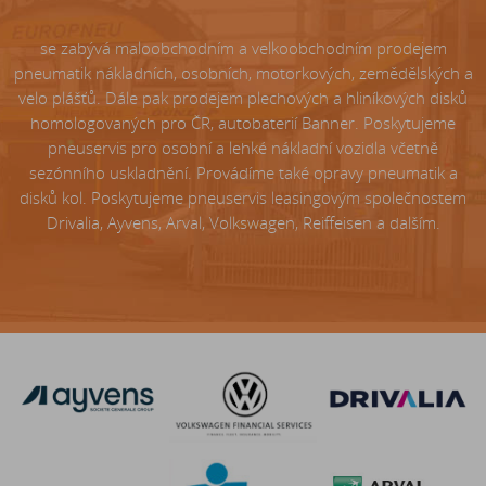
se zabývá maloobchodním a velkoobchodním prodejem
pneumatik nákladních, osobních, motorkových, zemědělských a
velo plášťů. Dále pak prodejem plechových a hliníkových disků
homologovaných pro ČR, autobaterií Banner. Poskytujeme
pneuservis pro osobní a lehké nákladní vozidla včetně
sezónního uskladnění. Provádíme také opravy pneumatik a
disků kol. Poskytujeme pneuservis leasingovým společnostem
Drivalia, Ayvens, Arval, Volkswagen, Reiffeisen a dalším.