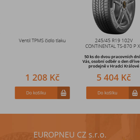
Ventil TPMS čidlo tlaku
Duše 12x4 (4.00-4) kovový
245/45 R19 102V
CONTINENTAL TS-870 P XL
zahnutý ventil TR87
50 ks
do dvou pracovních dní u
Vás, osobní odběr o den dříve
na
prodejně v Hradci Králové
1 208 Kč
242 Kč
5 404 Kč
Do košíku
Do košíku
Do košíku
EUROPNEU CZ s.r.o.