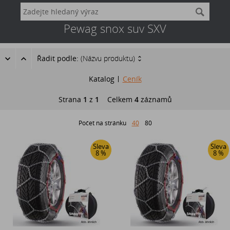
Pewag snox suv SXV
Řadit podle:
(Názvu produktu)
Katalog
Ceník
Strana
1
z
1
Celkem
4
záznamů
Počet na stránku
40
80
Sleva
Sleva
8 %
8 %