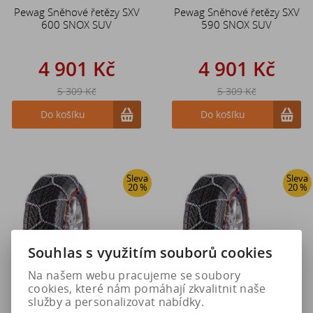
Pewag Sněhové řetězy SXV
Pewag Sněhové řetězy SXV
600 SNOX SUV
590 SNOX SUV
4 901 Kč
4 901 Kč
5 309 Kč
5 309 Kč
Do košíku
Do košíku
Sleva
Sleva
20 %
20 %
Souhlas s využitím souborů cookies
Na našem webu pracujeme se soubory
cookies, které nám pomáhají zkvalitnit naše
služby a personalizovat nabídky.
Pewag Sněhové řetězy SXV
Pewag Sněhové řetězy SXV