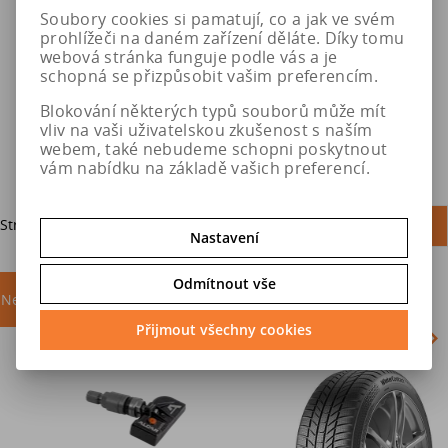
580 SNOX SUV
570 SNOX SUV
Soubory cookies si pamatují, co a jak ve svém
prohlížeči na daném zařízení děláte. Díky tomu
webová stránka funguje podle vás a je
6 002 Kč
6 002 Kč
schopná se přizpůsobit vašim preferencím.
7 502 Kč
7 502 Kč
Blokování některých typů souborů může mít
vliv na vaši uživatelskou zkušenost s naším
Do košíku
Do košíku
webem, také nebudeme schopni poskytnout
vám nabídku na základě vašich preferencí.
Strana
1
z
1
Celkem
4
záznamů
1
Nastavení
Odmítnout vše
Nejprodávanější
akce
Přijmout všechny cookies
Akce