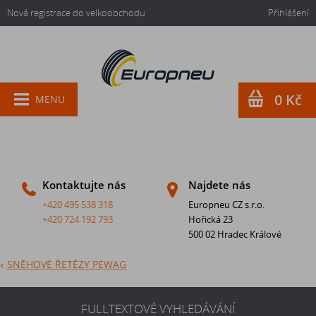
Nová registrace do velkoobchodu
Přihlášení
0 Kč
MENU
Kontaktujte nás
Najdete nás
+420 495 538 318
Europneu CZ s.r.o.
+420 724 192 793
Hořická 23
500 02 Hradec Králové
SNĚHOVÉ ŘETĚZY PEWAG
FULLTEXTOVÉ VYHLEDÁVÁNÍ