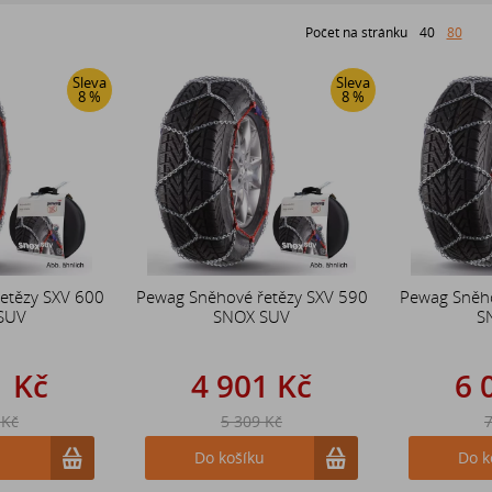
Počet na stránku
40
80
Sleva
Sleva
8 %
8 %
etězy SXV 600
Pewag Sněhové řetězy SXV 590
Pewag Sněho
SUV
SNOX SUV
S
1 Kč
4 901 Kč
6 
 Kč
5 309 Kč
7
u
Do košíku
Do k