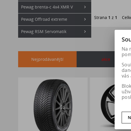
Pewag brenta-c 4x4 XMR V
Strana
1
z
1
Celk
Pewag Offroad extreme
Pewag RSM Servomatik
Sou
Na 
pomá
Nejprodávanější
akce
Soub
dan
vás 
Blo
uži
pos
N