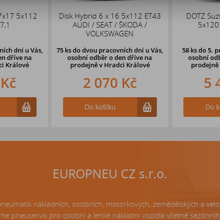
7x17 5x112
Disk Hybrid 6 x 16 5x112 ET43
DOTZ Suz
7,1
AUDI / SEAT / ŠKODA /
5x120
VOLKSWAGEN
ích dní u Vás,
75 ks
do dvou pracovních dní u Vás,
58 ks
do 5. p
en dříve
na
osobní odběr o den dříve
na
osobní odb
ci Králové
prodejně v Hradci Králové
prodejně
 Kč
2 070 Kč
5 
Do košíku
Do k
EUROPNEU CZ s.r.o.
matik nákladních, osobních, motorkových, zemědělských a velo p
e pneuservis pro osobní a lehké nákladní vozidla včetně sezónní