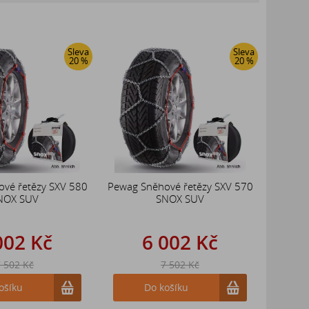
Sleva
Sleva
20 %
20 %
vé řetězy SXV 580
Pewag Sněhové řetězy SXV 570
NOX SUV
SNOX SUV
002 Kč
6 002 Kč
 502 Kč
7 502 Kč
ošíku
Do košíku