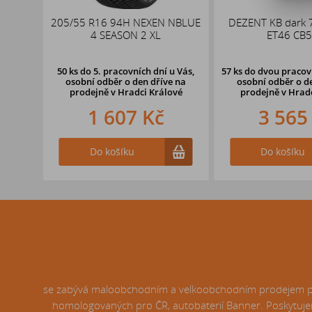
x19
205/55 R16 94H NEXEN NBLUE
DEZENT KB dark 
,1
4 SEASON 2 XL
ET46 CB5
50 ks
do 5. pracovních dní u Vás,
57 ks
do dvou pracovn
osobní odběr o den dříve na
osobní odběr o d
prodejně
v Hradci Králové
prodejně v Hrad
1 607 Kč
3 565
Do košíku
Do košíku
se zabývá maloobchodním a velkoobchodním prodejem pneu
homologovaných pro ČR, autobaterií Banner. Poskytujem