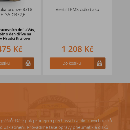
uka bronze 8x18
Ventil TPMS čidlo tlaku
AL
 ET35 CB72,6
racovních dní u Vás,
ěr o den dříve na
v Hradci Králové
475 Kč
1 208 Kč
ošíku
Do košíku
lášťů. Dále pak prodejem plechových a hliníkových disků
ho uskladnění. Provádíme také opravy pneumatik a disků