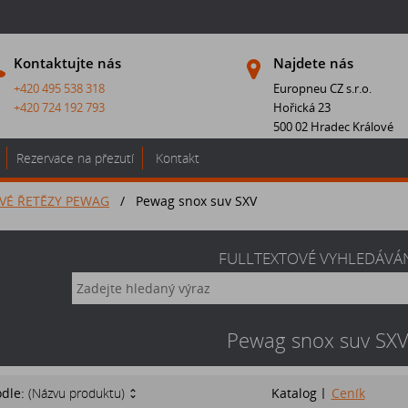
Kontaktujte nás
Najdete nás
+420 495 538 318
Europneu CZ s.r.o.
+420 724 192 793
Hořická 23
500 02 Hradec Králové
Rezervace na přezutí
Kontakt
VÉ ŘETĚZY PEWAG
/
Pewag snox suv SXV
FULLTEXTOVÉ VYHLEDÁVÁ
Pewag snox suv SX
odle:
(Názvu produktu)
Katalog
Ceník