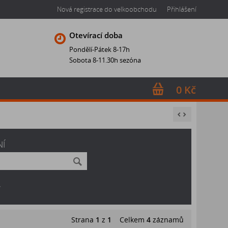
Nová registrace do velkoobchodu
Přihlášení
Otevírací doba
Pondělí-Pátek 8-17h
Sobota 8-11.30h sezóna
0 Kč
NÍ
V
Strana
1
z
1
Celkem
4
záznamů