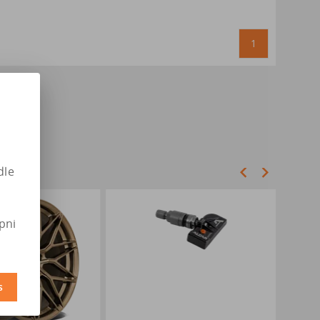
1
dle
pni
s