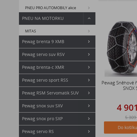
PNEU PRO AUTOMOBILY akce
PNEU NA MOTORKU
MITAS
Pewag brenta 9 XMB
Pewag servo suv RSV
Pewag brenta-c XMR
Pewag servo sport RSS
Pewag Sněhové ř
SNOX 
Pewag RSM Servomatik SUV
4 90
Pewag snox suv SXV
5 309
Pewag snox pro SXP
Do košík
Pewag servo RS