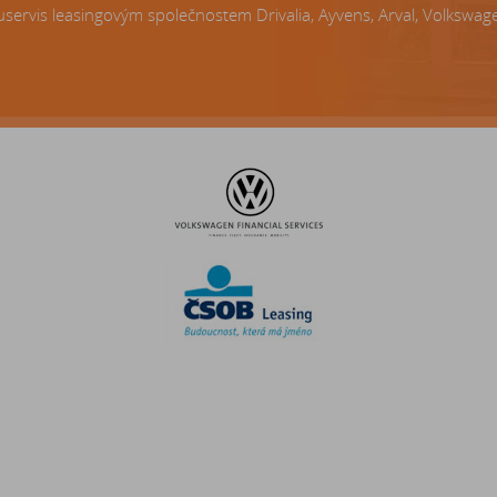
servis leasingovým společnostem Drivalia, Ayvens, Arval, Volkswagen