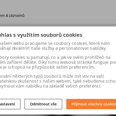
em
4
záznamů
hlas s využitím souborů cookies
našem webu pracujeme se soubory cookies, které nám
hají zkvalitnit naše služby a personalizovat nabídky.
ory cookies si pamatují, co a jak ve svém prohlížeči na
ém zařízení děláte. Díky tomu webová stránka funguje po
a je schopná se přizpůsobit vašim preferencím.
kování některých typů souborů může mít vliv na vaši
vatelskou zkušenost s naším webem, také nebudeme scho
kytnout vám nabídku na základě vašich preferencí.
astavení
Odmítnout vše
Přijmout všechny cookie