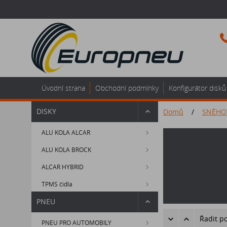
Úvodní strana
Obchodní podmínky
Konfigurátor disků
DISKY
Domů
/
SNĚHO
ALU KOLA ALCAR
ALU KOLA BROCK
ALCAR HYBRID
TPMS čidla
PNEU
Řadit p
PNEU PRO AUTOMOBILY