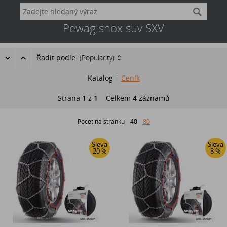
Pewag snox suv SXV
Řadit podle:
(Popularity)
Katalog
Ceník
Strana
1
z
1
Celkem
4
záznamů
Počet na stránku
40
80
Sleva
Sleva
20 %
8 %