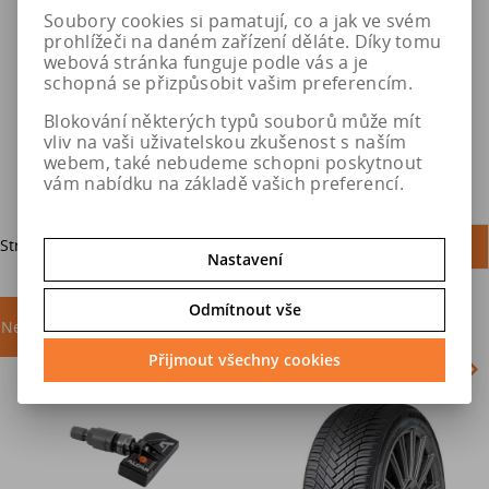
570 SNOX SUV
600 SNOX SUV
Soubory cookies si pamatují, co a jak ve svém
prohlížeči na daném zařízení děláte. Díky tomu
webová stránka funguje podle vás a je
6 002 Kč
4 901 Kč
schopná se přizpůsobit vašim preferencím.
7 502 Kč
5 309 Kč
Blokování některých typů souborů může mít
vliv na vaši uživatelskou zkušenost s naším
Do košíku
Do košíku
webem, také nebudeme schopni poskytnout
vám nabídku na základě vašich preferencí.
Strana
1
z
1
Celkem
4
záznamů
1
Nastavení
Odmítnout vše
Nejprodávanější
akce
Přijmout všechny cookies
Akce