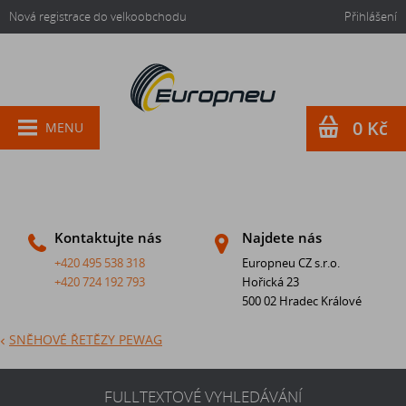
Nová registrace do velkoobchodu
Přihlášení
0 Kč
MENU
Kontaktujte nás
Najdete nás
+420 495 538 318
Europneu CZ s.r.o.
+420 724 192 793
Hořická 23
500 02 Hradec Králové
SNĚHOVÉ ŘETĚZY PEWAG
FULLTEXTOVÉ VYHLEDÁVÁNÍ