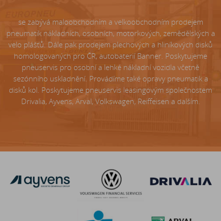
se zabývá maloobchodním a velkoobchodním prodejem
pneumatik nákladních, osobních, motorkových, zemědělských a
velo plášťů. Dále pak prodejem plechových a hliníkových disků
homologovaných pro ČR, autobaterií Banner. Poskytujeme
pneuservis pro osobní a lehké nákladní vozidla včetně
sezónního uskladnění. Provádíme také opravy pneumatik a
disků kol. Poskytujeme pneuservis leasingovým společnostem
Drivalia, Ayvens, Arval, Volkswagen, Reiffeisen a dalším.