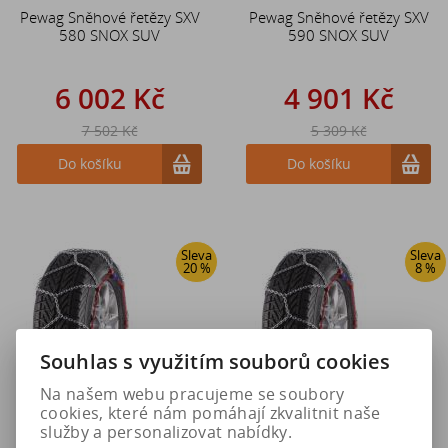
Pewag Sněhové řetězy SXV
Pewag Sněhové řetězy SXV
580 SNOX SUV
590 SNOX SUV
6 002 Kč
4 901 Kč
7 502 Kč
5 309 Kč
Do košíku
Do košíku
Sleva
Sleva
20 %
8 %
Souhlas s využitím souborů cookies
Na našem webu pracujeme se soubory
cookies, které nám pomáhají zkvalitnit naše
služby a personalizovat nabídky.
Pewag Sněhové řetězy SXV
Pewag Sněhové řetězy SXV