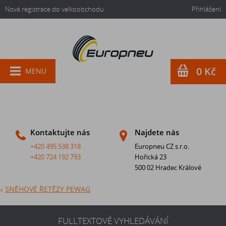
Nová registrace do velkoobchodu
Přihlášení
0 Kč
MENU
Kontaktujte nás
Najdete nás
+420 495 538 318
Europneu CZ s.r.o.
+420 724 192 793
Hořická 23
500 02 Hradec Králové
SNĚHOVÉ ŘETĚZY PEWAG
FULLTEXTOVÉ VYHLEDÁVÁNÍ