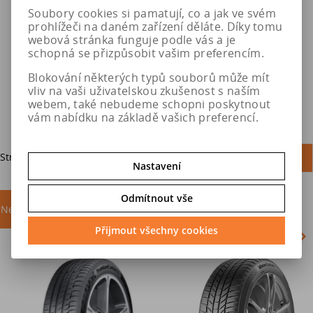
590 SNOX SUV
600 SNOX SUV
Soubory cookies si pamatují, co a jak ve svém
prohlížeči na daném zařízení děláte. Díky tomu
webová stránka funguje podle vás a je
4 901 Kč
4 901 Kč
schopná se přizpůsobit vašim preferencím.
5 309 Kč
5 309 Kč
Blokování některých typů souborů může mít
vliv na vaši uživatelskou zkušenost s naším
Do košíku
Do košíku
webem, také nebudeme schopni poskytnout
vám nabídku na základě vašich preferencí.
Strana
1
z
1
Celkem
4
záznamů
1
Nastavení
Odmítnout vše
Nejprodávanější
akce
Přijmout všechny cookies
Akce