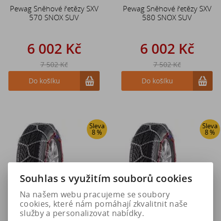
Pewag Sněhové řetězy SXV
Pewag Sněhové řetězy SXV
570 SNOX SUV
580 SNOX SUV
6 002 Kč
6 002 Kč
7 502 Kč
7 502 Kč
Do košíku
Do košíku
Sleva
Sleva
8 %
8 %
Souhlas s využitím souborů cookies
Na našem webu pracujeme se soubory
cookies, které nám pomáhají zkvalitnit naše
služby a personalizovat nabídky.
Pewag Sněhové řetězy SXV
Pewag Sněhové řetězy SXV