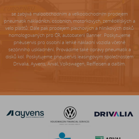
se zabývá maloobchodním a velkoobchodním prodejem
pneumatik nákladních, osobních, motorkových, zemědělských a
velo plášťů. Dále pak prodejem plechových a hliníkových disků
homologovaných pro ČR, autobaterií Banner. Poskytujeme
pneuservis pro osobní a lehké nákladní vozidla včetně
sezónního uskladnění. Provádíme také opravy pneumatik a
disků kol. Poskytujeme pneuservis leasingovým společnostem
Drivalia, Ayvens, Arval, Volkswagen, Reiffeisen a dalším.