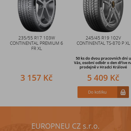
235/55 R17 103W
Duše 12x4 (4.00-4) kovový
245/45 R19 102V
CONTINENTAL PREMIUM 6
CONTINENTAL TS-870 P XL
zahnutý ventil TR87
FR XL
50 ks
do dvou pracovních dní u
Vás, osobní odběr o den dříve
na
prodejně v Hradci Králové
3 157 Kč
242 Kč
5 409 Kč
Do košíku
Do košíku
EUROPNEU CZ s.r.o.