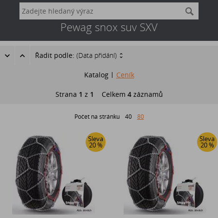
Pewag snox suv SXV
Řadit podle:
(Data přidání)
Katalog
Ceník
Strana
1
z
1
Celkem
4
záznamů
Počet na stránku
40
80
Sleva
Sleva
20 %
20 %