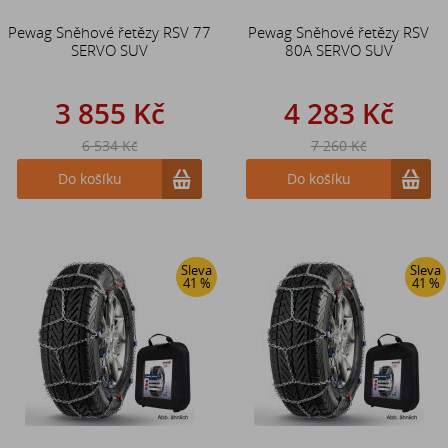
Pewag Sněhové řetězy RSV 77
Pewag Sněhové řetězy RSV
SERVO SUV
80A SERVO SUV
3 855 Kč
4 283 Kč
6 534 Kč
7 260 Kč
Do košíku
Do košíku
Sleva
Sleva
41 %
41 %