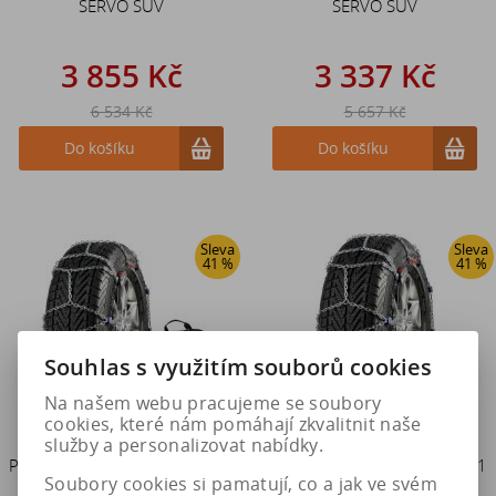
SERVO SUV
SERVO SUV
3 855 Kč
3 337 Kč
6 534 Kč
5 657 Kč
Do košíku
Do košíku
Sleva
Sleva
41 %
41 %
Souhlas s využitím souborů cookies
Na našem webu pracujeme se soubory
cookies, které nám pomáhají zkvalitnit naše
služby a personalizovat nabídky.
Pewag Sněhové řetězy RSV 75
Pewag Sněhové řetězy RSV 81
Soubory cookies si pamatují, co a jak ve svém
SERVO SUV
SERVO SUV