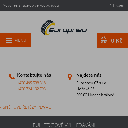
Nová registrace do velkoobchodu
Přihlášení
0 Kč
MENU
Kontaktujte nás
Najdete nás
+420 495 538 318
Europneu CZ s.r.o.
+420 724 192 793
Hořická 23
500 02 Hradec Králové
SNĚHOVÉ ŘETĚZY PEWAG
FULLTEXTOVÉ VYHLEDÁVÁNÍ