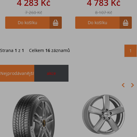
4 283 Kč
4 783 Kč
7 260 Kč
8 107 Kč
Do košíku
Do košíku
Strana
1
z
1
Celkem
16
záznamů
1
Nejprodávanější
akce
Akce