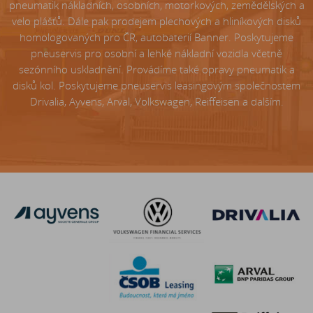
pneumatik nákladních, osobních, motorkových, zemědělských a
velo plášťů. Dále pak prodejem plechových a hliníkových disků
homologovaných pro ČR, autobaterií Banner. Poskytujeme
pneuservis pro osobní a lehké nákladní vozidla včetně
sezónního uskladnění. Provádíme také opravy pneumatik a
disků kol. Poskytujeme pneuservis leasingovým společnostem
Drivalia, Ayvens, Arval, Volkswagen, Reiffeisen a dalším.