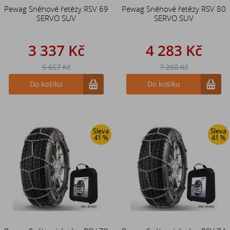
Pewag Sněhové řetězy RSV 69
Pewag Sněhové řetězy RSV 80
SERVO SUV
SERVO SUV
3 337 Kč
4 283 Kč
5 657 Kč
7 260 Kč
Do košíku
Do košíku
Sleva
Sleva
41 %
41 %