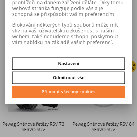
prohlížeči na daném zařízení děláte. Díky tomu
webová stránka funguje podle vás a je
3 855 Kč
4 283 Kč
schopná se přizpůsobit vašim preferencím.
Blokování některých typů souborů může mít
6 534 Kč
7 260 Kč
vliv na vaši uživatelskou zkušenost s naším
webem, také nebudeme schopni poskytnout
Do košíku
Do košíku
vám nabídku na základě vašich preferencí.
Nastavení
Sleva
Sleva
41 %
41 %
Odmítnout vše
Přijmout všechny cookies
Pewag Sněhové řetězy RSV 73
Pewag Sněhové řetězy RSV 84
SERVO SUV
SERVO SUV