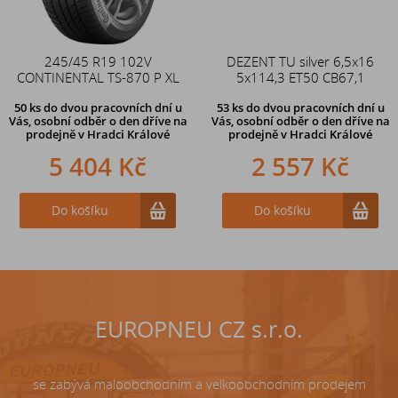
245/45 R19 102V
Duše 12x4 (4.00-4) kovový
DEZENT TU silver 6,5x16
CONTINENTAL TS-870 P XL
zahnutý ventil TR87
5x114,3 ET50 CB67,1
50 ks
do dvou pracovních dní u
53 ks
do dvou pracovních dní u
Vás, osobní odběr o den dříve
na
Vás, osobní odběr o den dříve
na
prodejně v Hradci Králové
prodejně v Hradci Králové
5 404 Kč
242 Kč
2 557 Kč
Do košíku
Do košíku
Do košíku
EUROPNEU CZ s.r.o.
se zabývá maloobchodním a velkoobchodním prodejem