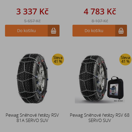
3 337 Kč
4 783 Kč
5 657 Kč
8 107 Kč
Do košíku
Do košíku
Sleva
Sleva
41 %
41 %
Pewag Sněhové řetězy RSV
Pewag Sněhové řetězy RSV 68
81A SERVO SUV
SERVO SUV