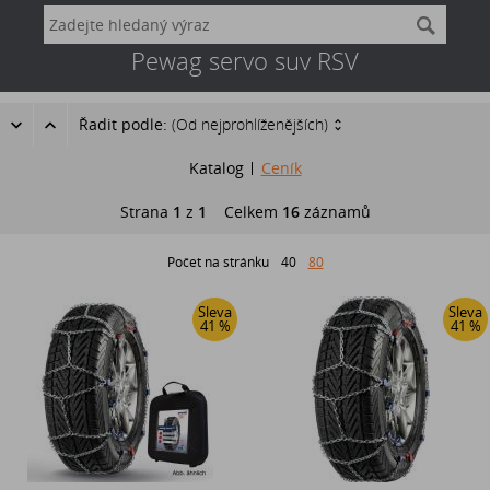
Pewag servo suv RSV
Řadit podle:
(Od nejprohlíženějších)
Katalog
Ceník
Strana
1
z
1
Celkem
16
záznamů
Počet na stránku
40
80
Sleva
Sleva
41 %
41 %