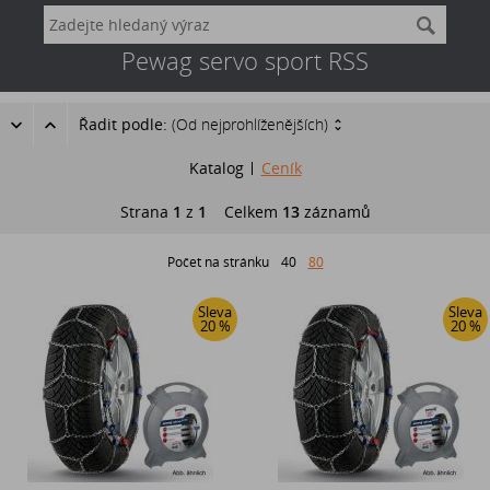
Pewag servo sport RSS
Řadit podle:
(Od nejprohlíženějších)
Katalog
Ceník
Strana
1
z
1
Celkem
13
záznamů
Počet na stránku
40
80
Sleva
Sleva
20 %
20 %