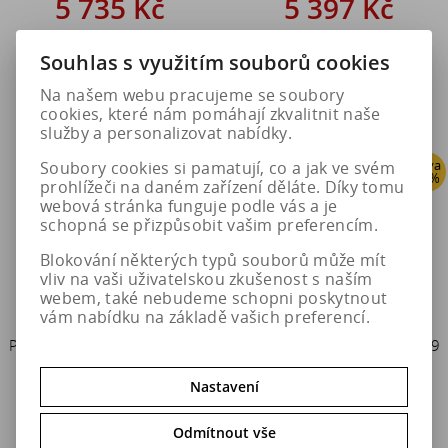
5 735 Kč
5 397 Kč
7 169 Kč
6 746 Kč
Souhlas s využitím souborů cookies
Do košíku
Do košíku
Na našem webu pracujeme se soubory
cookies, které nám pomáhají zkvalitnit naše
služby a personalizovat nabídky.
Sleva
Sleva
Soubory cookies si pamatují, co a jak ve svém
20 %
20 %
prohlížeči na daném zařízení děláte. Díky tomu
webová stránka funguje podle vás a je
schopná se přizpůsobit vašim preferencím.
Blokování některých typů souborů může mít
vliv na vaši uživatelskou zkušenost s naším
webem, také nebudeme schopni poskytnout
vám nabídku na základě vašich preferencí.
Pewag Sněhové řetězy RSS 73
Pewag Sněhové řetězy RSS 79
SERVO SPORT
SERVO SPORT
Nastavení
5 397 Kč
5 735 Kč
Odmítnout vše