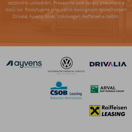
sezónního uskladnění. Provádíme také opravy pneumatik a
disků kol. Poskytujeme pneuservis leasingovým společnostem
Drivalia, Ayvens, Arval, Volkswagen, Reiffeisen a dalším.