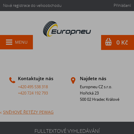
Nová registrace do velkoobchodu
Přihlášení
0 Kč
MENU
Kontaktujte nás
Najdete nás
+420 495 538 318
Europneu CZ s.r.o.
+420 724 192 793
Hořická 23
500 02 Hradec Králové
SNĚHOVÉ ŘETĚZY PEWAG
FULLTEXTOVÉ VYHLEDÁVÁNÍ