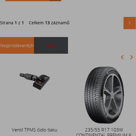
Strana
1
z
1
Celkem
13
záznamů
1
Nejprodávanější
akce
Akce
Ventil TPMS čidlo tlaku
Duše 12x4 (4.00-4) kovový
235/55 R17 103W
CONTINENTAL PREMIUM 6
zahnutý ventil TR87