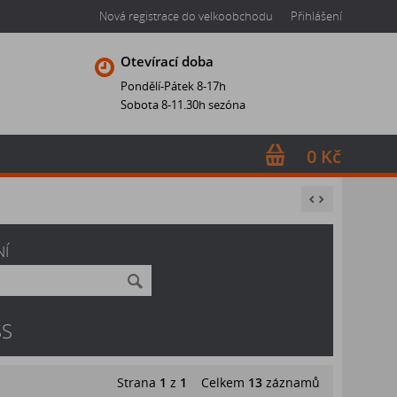
Nová registrace do velkoobchodu
Přihlášení
Otevírací doba
Pondělí-Pátek 8-17h
Sobota 8-11.30h sezóna
0 Kč
NÍ
SS
Strana
1
z
1
Celkem
13
záznamů