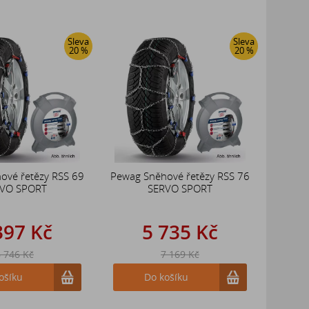
Sleva
Sleva
20 %
20 %
ové řetězy RSS 69
Pewag Sněhové řetězy RSS 76
VO SPORT
SERVO SPORT
397 Kč
5 735 Kč
 746 Kč
7 169 Kč
ošíku
Do košíku