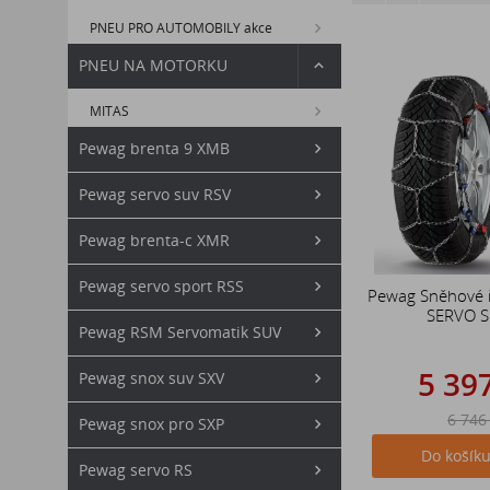
PNEU PRO AUTOMOBILY akce
PNEU NA MOTORKU
MITAS
Pewag brenta 9 XMB
Pewag servo suv RSV
Pewag brenta-c XMR
Pewag servo sport RSS
Pewag Sněhové 
SERVO 
Pewag RSM Servomatik SUV
5 39
Pewag snox suv SXV
6 746
Pewag snox pro SXP
Do košík
Pewag servo RS