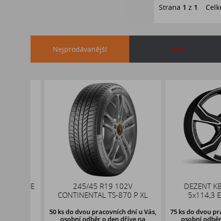
Strana
1
z
1
Celk
Nejprodávanější
akce
 NBLUE
245/45 R19 102V
DEZENT KB dar
CONTINENTAL TS-870 P XL
5x114,3 ET50
u Vás,
50 ks
do dvou pracovních dní u Vás,
75 ks
do dvou pracovn
e na
osobní odběr o den dříve
na
osobní odběr o d