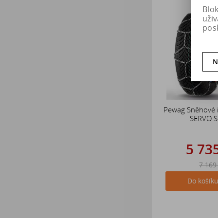
Blo
uži
pos
N
Pewag Sněhové 
SERVO 
5 73
7 169
Do košík