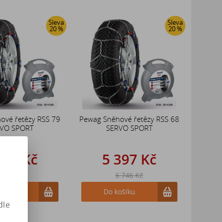
Sleva
Sleva
20 %
20 %
ové řetězy RSS 79
Pewag Sněhové řetězy RSS 68
VO SPORT
SERVO SPORT
735 Kč
5 397 Kč
 169 Kč
6 746 Kč
ošíku
Do košíku
dle