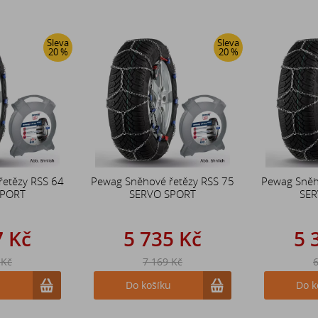
Sleva
Sleva
20 %
20 %
řetězy RSS 64
Pewag Sněhové řetězy RSS 75
Pewag Sněh
SPORT
SERVO SPORT
SER
7 Kč
5 735 Kč
5 
 Kč
7 169 Kč
6
u
Do košíku
Do k