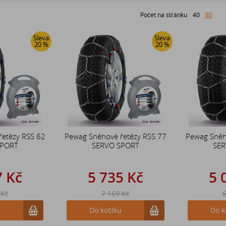
Počet na stránku
40
80
Sleva
Sleva
20 %
20 %
řetězy RSS 62
Pewag Sněhové řetězy RSS 77
Pewag Sněh
SPORT
SERVO SPORT
SER
7 Kč
5 735 Kč
5 
 Kč
7 169 Kč
6
u
Do košíku
Do k