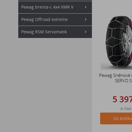
Pewag brenta-c 4x4 XMR V
Pewag Offroad extreme
Pewag RSM Servomatik
Pewag Sněhové 
SERVO 
5 39
6 746
Do košík