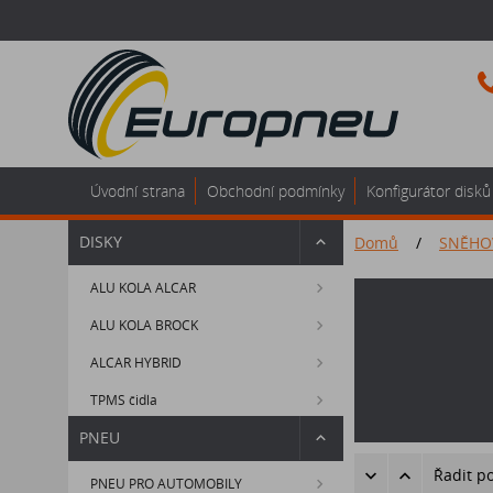
Úvodní strana
Obchodní podmínky
Konfigurátor disků
DISKY
Domů
/
SNĚHO
ALU KOLA ALCAR
ALU KOLA BROCK
ALCAR HYBRID
TPMS čidla
PNEU
Řadit p
PNEU PRO AUTOMOBILY