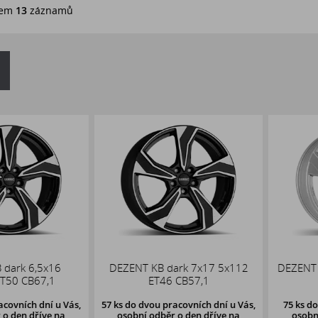
em
13
záznamů
k 6,5x16
DEZENT KB dark 7x17 5x112
DEZENT KB s
 CB67,1
ET46 CB57,1
ET
ích dní u Vás,
57 ks
do dvou pracovních dní u Vás,
75 ks
do 5. p
en dříve
na
osobní odběr o den dříve
na
osobní odb