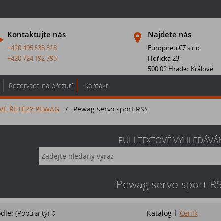
Kontaktujte nás
Najdete nás
+420 495 538 318
Europneu CZ s.r.o.
+420 724 192 793
Hořická 23
500 02 Hradec Králové
Rezervace na přezutí
Kontakt
VÉ ŘETĚZY PEWAG
/
Pewag servo sport RSS
FULLTEXTOVÉ VYHLEDÁVÁ
Pewag servo sport R
odle:
(Popularity)
Katalog
Ceník