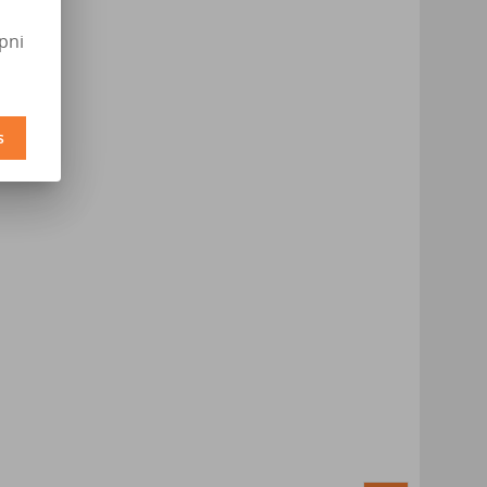
pni
s