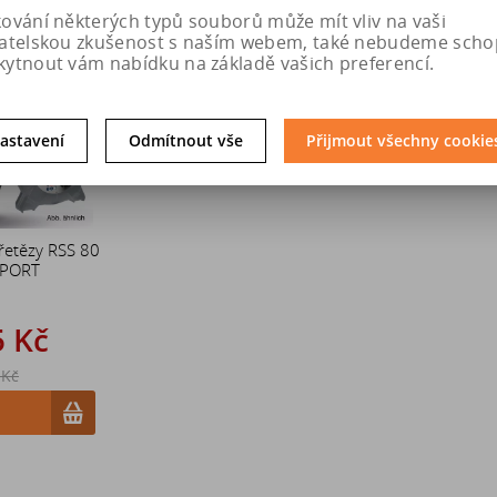
kování některých typů souborů může mít vliv na vaši
Sleva
vatelskou zkušenost s naším webem, také nebudeme scho
20 %
kytnout vám nabídku na základě vašich preferencí.
astavení
Odmítnout vše
Přijmout všechny cookie
řetězy RSS 80
SPORT
5 Kč
 Kč
u