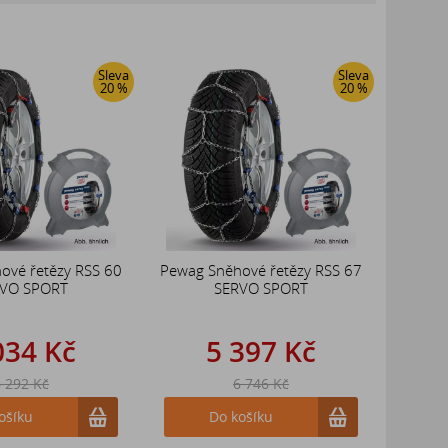
Sleva
Sleva
20 %
20 %
ové řetězy RSS 60
Pewag Sněhové řetězy RSS 67
VO SPORT
SERVO SPORT
034 Kč
5 397 Kč
 292 Kč
6 746 Kč
ošíku
Do košíku