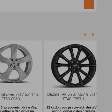
1
ilver 7x17 5x114,3
DEZENT AR black 7,5x19 5x112
DOT
50 CB60,1
ET40 CB57,1
racovních dní u Vás,
32 ks
do dvou pracovních dní u Vás,
58 ks
ěr o den dříve na
osobní odběr o den dříve
na
oso