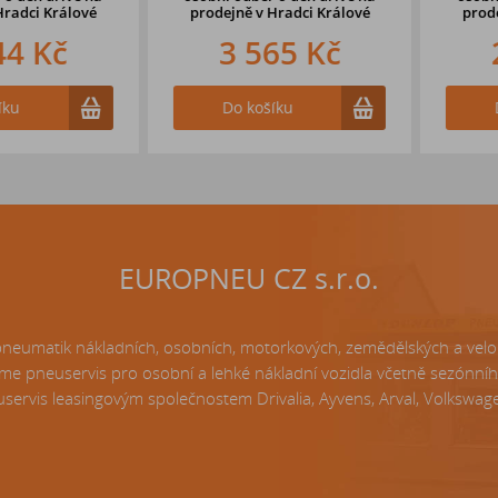
ci Králové
prodejně v Hradci Králové
prodejně
 Kč
3 565 Kč
2 
Do košíku
Do k
EUROPNEU CZ s.r.o.
matik nákladních, osobních, motorkových, zemědělských a velo p
e pneuservis pro osobní a lehké nákladní vozidla včetně sezónní
servis leasingovým společnostem Drivalia, Ayvens, Arval, Volkswagen