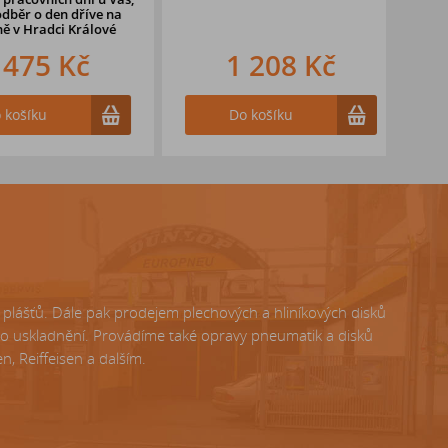
ěr o den dříve na
v Hradci Králové
475 Kč
1 208 Kč
ošíku
Do košíku
lášťů. Dále pak prodejem plechových a hliníkových disků
ho uskladnění. Provádíme také opravy pneumatik a disků
, Reiffeisen a dalším.