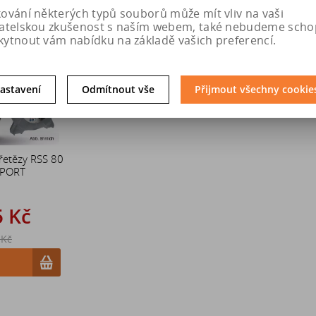
kování některých typů souborů může mít vliv na vaši
Sleva
vatelskou zkušenost s naším webem, také nebudeme scho
20 %
kytnout vám nabídku na základě vašich preferencí.
astavení
Odmítnout vše
Přijmout všechny cookie
řetězy RSS 80
SPORT
5 Kč
 Kč
u