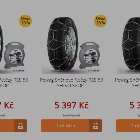
Sleva
Sleva
20 %
20 %
řetězy RSS 68
Pewag Sněhové řetězy RSS 69
Pewag Sněh
SPORT
SERVO SPORT
SER
7 Kč
5 397 Kč
5 
 Kč
6 746 Kč
6
u
Do košíku
Do k