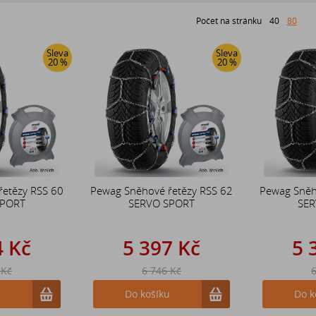
Počet na stránku
40
80
Sleva
Sleva
20 %
20 %
řetězy RSS 60
Pewag Sněhové řetězy RSS 62
Pewag Sněh
SPORT
SERVO SPORT
SER
4 Kč
5 397 Kč
5 
 Kč
6 746 Kč
6
u
Do košíku
Do k