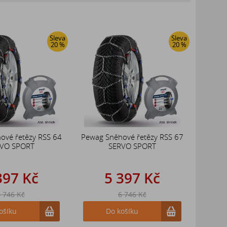
Sleva
Sleva
20 %
20 %
ové řetězy RSS 64
Pewag Sněhové řetězy RSS 67
VO SPORT
SERVO SPORT
397 Kč
5 397 Kč
 746 Kč
6 746 Kč
ošíku
Do košíku