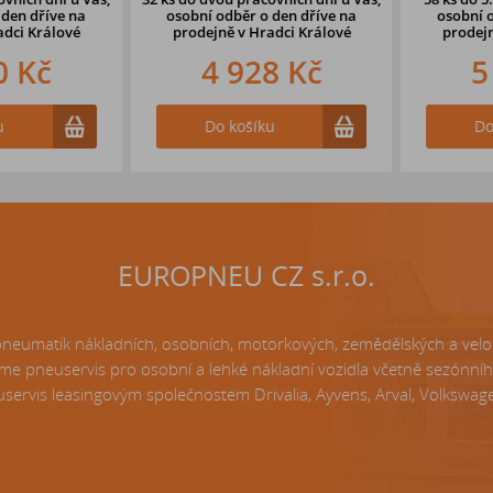
en dříve
na
osobní odběr o den dříve
na
osobní odb
ci Králové
prodejně v Hradci Králové
prodejně
 Kč
4 928 Kč
5 
Do košíku
Do k
EUROPNEU CZ s.r.o.
matik nákladních, osobních, motorkových, zemědělských a velo p
e pneuservis pro osobní a lehké nákladní vozidla včetně sezónní
servis leasingovým společnostem Drivalia, Ayvens, Arval, Volkswagen