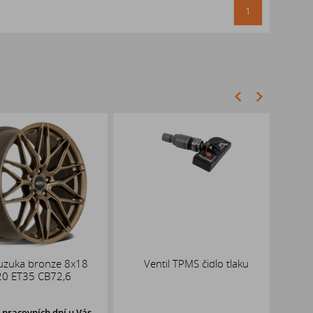
1
uka bronze 8x18
Ventil TPMS čidlo tlaku
AL
 ET35 CB72,6
racovních dní u Vás,