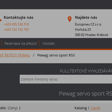
Kontaktujte nás
Najdete nás
+420 495 538 318
Europneu CZ s.r.o.
+420 724 192 793
Hořická 23
500 02 Hradec Králové
Rezervace na přezutí
Kontakt
VÉ ŘETĚZY PEWAG
/
Pewag servo sport RSS
FULLTEXTOVÉ VYHLEDÁVÁ
Pewag servo sport R
odle:
(Ceny)
Katalog
Ceník