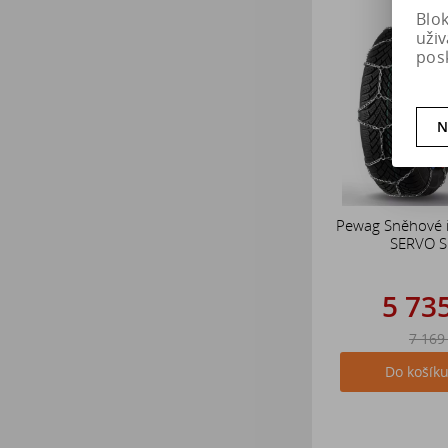
Blo
uži
pos
N
Pewag Sněhové 
SERVO 
5 73
7 169
Do košík