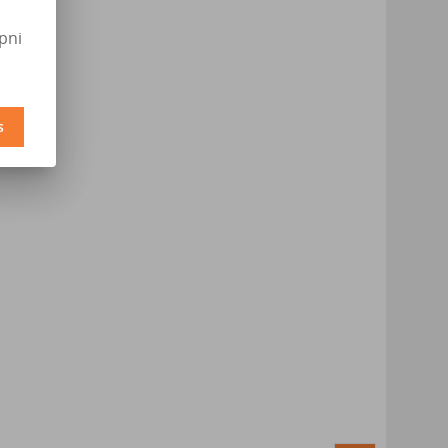
pni
s