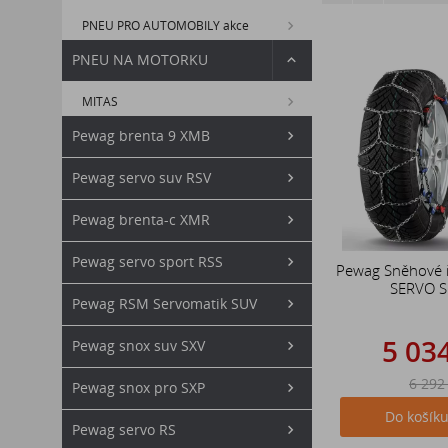
PNEU PRO AUTOMOBILY akce
PNEU NA MOTORKU
MITAS
Pewag brenta 9 XMB
Pewag servo suv RSV
Pewag brenta-c XMR
Pewag servo sport RSS
Pewag Sněhové 
SERVO 
Pewag RSM Servomatik SUV
5 03
Pewag snox suv SXV
6 292
Pewag snox pro SXP
Do košík
Pewag servo RS