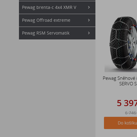
Pewag brenta-c 4x4 XMR V
Pewag Offroad extreme
Pewag RSM Servomatik
Pewag Sněhové 
SERVO 
5 39
6 746
Do košík