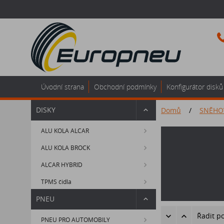
Úvodní strana
Obchodní podmínky
Konfigurátor disků
DISKY
Domů
/
SNĚHO
ALU KOLA ALCAR
ALU KOLA BROCK
ALCAR HYBRID
TPMS čidla
PNEU
Řadit p
PNEU PRO AUTOMOBILY