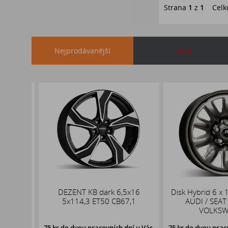
Strana
1
z
1
Celk
Nejprodávanější
akce
 NBLUE
DEZENT KB dark 6,5x16
Disk Hybrid 6 x 1
5x114,3 ET50 CB67,1
AUDI / SEAT /
VOLKSWA
u Vás,
75 ks
do dvou pracovních dní u Vás,
75 ks
do dvou pracovn