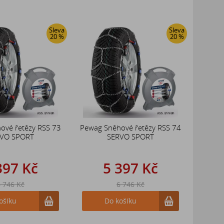
Sleva
Sleva
20 %
20 %
ové řetězy RSS 73
Pewag Sněhové řetězy RSS 74
VO SPORT
SERVO SPORT
397 Kč
5 397 Kč
 746 Kč
6 746 Kč
ošíku
Do košíku