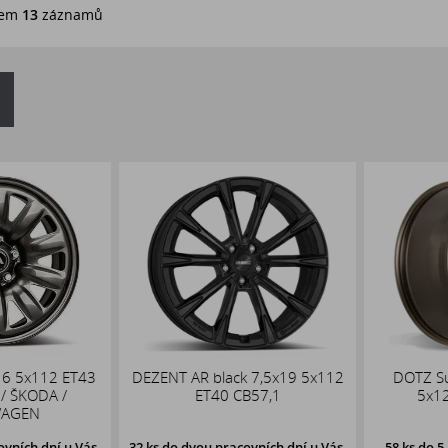
em
13
záznamů
6 5x112 ET43
DEZENT AR black 7,5x19 5x112
DOTZ Suz
 ŠKODA /
ET40 CB57,1
5x120
GEN
ích dní u Vás,
32 ks
do dvou pracovních dní u Vás,
58 ks
do 5. p