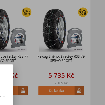
Sleva
Sleva
20 %
20 %
ové řetězy RSS 77
Pewag Sněhové řetězy RSS 79
VO SPORT
SERVO SPORT
735 Kč
5 735 Kč
 169 Kč
7 169 Kč
ošíku
Do košíku
dle