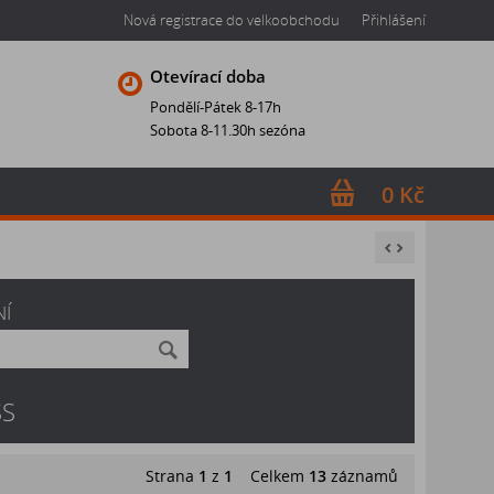
Nová registrace do velkoobchodu
Přihlášení
Otevírací doba
Pondělí-Pátek 8-17h
Sobota 8-11.30h sezóna
0 Kč
NÍ
SS
Strana
1
z
1
Celkem
13
záznamů