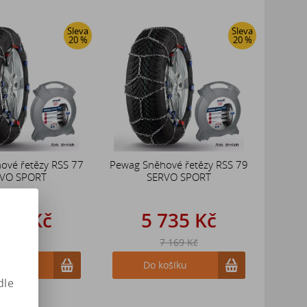
Sleva
Sleva
20 %
20 %
ové řetězy RSS 77
Pewag Sněhové řetězy RSS 79
VO SPORT
SERVO SPORT
735 Kč
5 735 Kč
 169 Kč
7 169 Kč
ošíku
Do košíku
dle