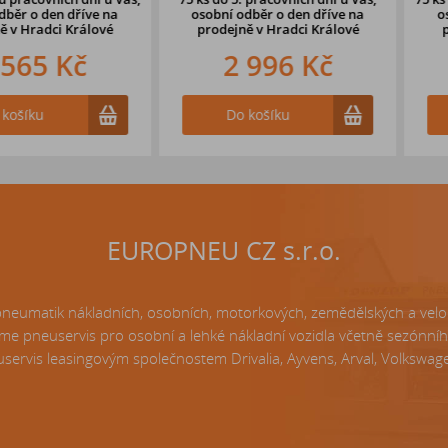
en dříve
na
osobní odběr o den dříve na
osobní odb
ci Králové
prodejně
v Hradci Králové
prodejně 
 Kč
2 996 Kč
2 
Do košíku
Do k
EUROPNEU CZ s.r.o.
matik nákladních, osobních, motorkových, zemědělských a velo p
e pneuservis pro osobní a lehké nákladní vozidla včetně sezónní
servis leasingovým společnostem Drivalia, Ayvens, Arval, Volkswagen