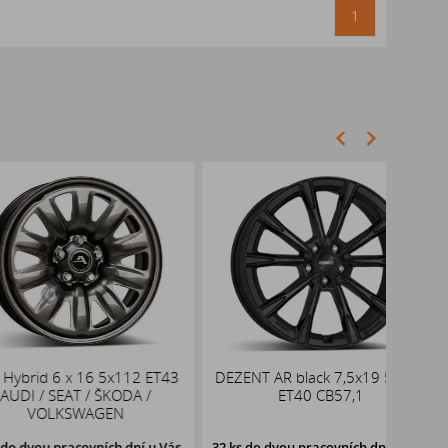
1
 6 x 16 5x112 ET43
DEZENT AR black 7,5x19 5x112
DOT
SEAT / ŠKODA /
ET40 CB57,1
LKSWAGEN
pracovních dní u Vás,
32 ks
do dvou pracovních dní u Vás,
58 ks