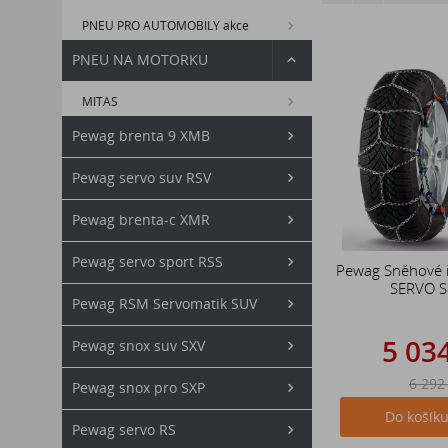
PNEU PRO AUTOMOBILY akce
PNEU NA MOTORKU
MITAS
Pewag brenta 9 XMB
Pewag servo suv RSV
Pewag brenta-c XMR
Pewag servo sport RSS
Pewag Sněhové 
SERVO 
Pewag RSM Servomatik SUV
5 03
Pewag snox suv SXV
6 292
Pewag snox pro SXP
Do košík
Pewag servo RS