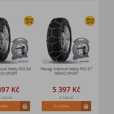
Sleva
Sleva
20 %
20 %
ové řetězy RSS 64
Pewag Sněhové řetězy RSS 67
VO SPORT
SERVO SPORT
397 Kč
5 397 Kč
 746 Kč
6 746 Kč
ošíku
Do košíku