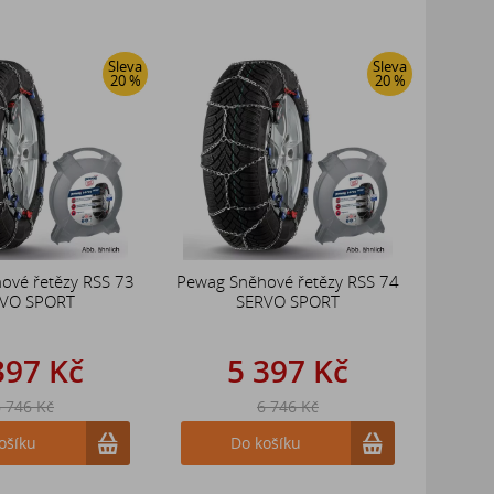
Sleva
Sleva
20 %
20 %
ové řetězy RSS 73
Pewag Sněhové řetězy RSS 74
VO SPORT
SERVO SPORT
397 Kč
5 397 Kč
 746 Kč
6 746 Kč
ošíku
Do košíku