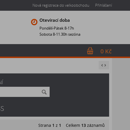
Nová registrace do velkoobchodu
Přihlášení
Otevírací doba
Pondělí-Pátek 8-17h
Sobota 8-11.30h sezóna
0 Kč
NÍ
SS
Strana
1
z
1
Celkem
13
záznamů