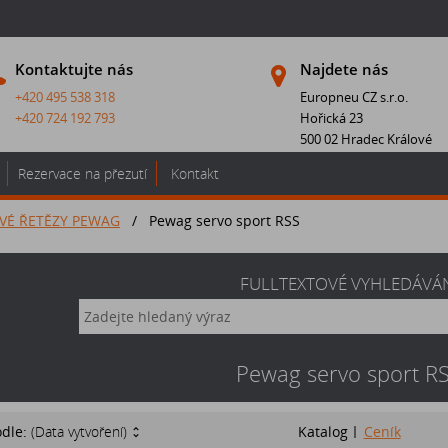
Kontaktujte nás
Najdete nás
+420 495 538 318
Europneu CZ s.r.o.
+420 724 192 793
Hořická 23
500 02 Hradec Králové
Rezervace na přezutí
Kontakt
VÉ ŘETĚZY PEWAG
/
Pewag servo sport RSS
FULLTEXTOVÉ VYHLEDÁVÁ
Pewag servo sport R
odle:
(Data vytvoření)
Katalog
Ceník