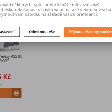
kování některých typů souborů může mít vliv na vaši
Sleva
vatelskou zkušenost s naším webem, také nebudeme scho
20 %
kytnout vám nabídku na základě vašich preferencí.
astavení
Odmítnout vše
Přijmout všechny cookie
řetězy RSS 80
SPORT
5 Kč
 Kč
u