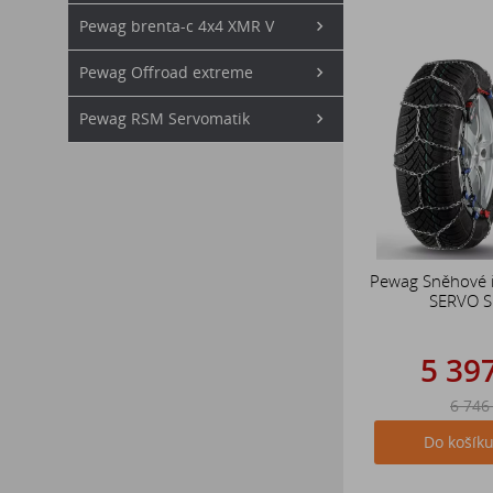
Pewag brenta-c 4x4 XMR V
Pewag Offroad extreme
Pewag RSM Servomatik
Pewag Sněhové 
SERVO 
5 39
6 746
Do košík