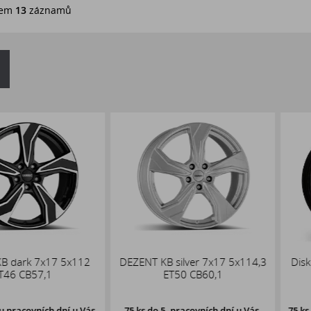
em
13
záznamů
7x17 5x112
DEZENT KB silver 7x17 5x114,3
Disk Hybrid
7,1
ET50 CB60,1
AUDI / 
VO
ích dní u Vás,
75 ks
do 5. pracovních dní u Vás,
75 ks
do dvou 