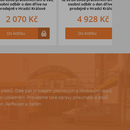
ěr o den dříve
na
osobní odběr o den dříve
na
oso
v Hradci Králové
prodejně v Hradci Králové
pr
070 Kč
4 928 Kč
ošíku
Do košíku
lášťů. Dále pak prodejem plechových a hliníkových disků
ho uskladnění. Provádíme také opravy pneumatik a disků
, Reiffeisen a dalším.