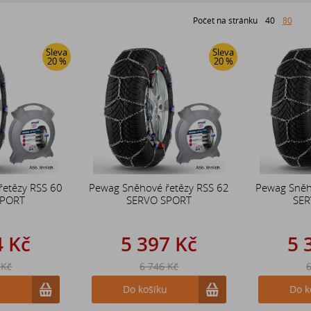
Počet na stránku
40
80
Sleva
Sleva
20 %
20 %
řetězy RSS 60
Pewag Sněhové řetězy RSS 62
Pewag Sněh
SPORT
SERVO SPORT
SER
4 Kč
5 397 Kč
5 
 Kč
6 746 Kč
6
u
Do košíku
Do k