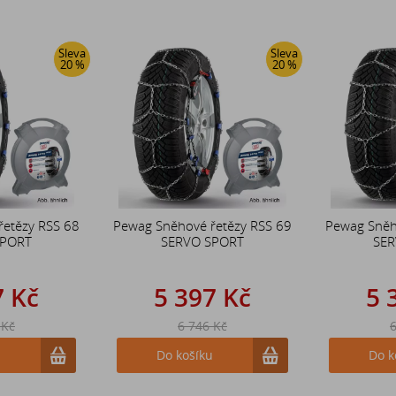
Sleva
Sleva
20 %
20 %
řetězy RSS 68
Pewag Sněhové řetězy RSS 69
Pewag Sněh
SPORT
SERVO SPORT
SER
7 Kč
5 397 Kč
5 
 Kč
6 746 Kč
6
u
Do košíku
Do k