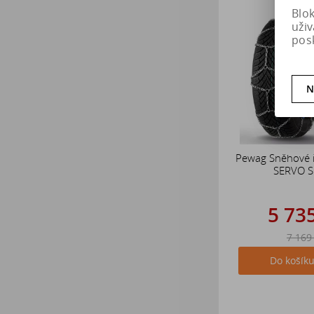
Blo
uži
pos
N
Pewag Sněhové 
SERVO 
5 73
7 169
Do košík