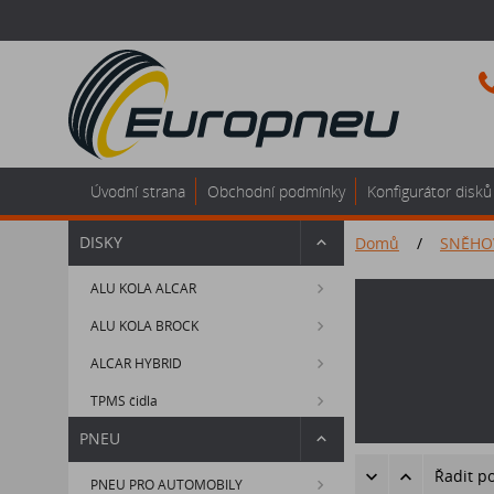
Úvodní strana
Obchodní podmínky
Konfigurátor disků
DISKY
Domů
/
SNĚHO
ALU KOLA ALCAR
ALU KOLA BROCK
ALCAR HYBRID
TPMS čidla
PNEU
Řadit p
PNEU PRO AUTOMOBILY