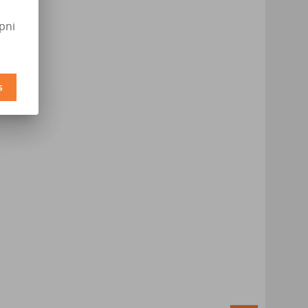
pni
s