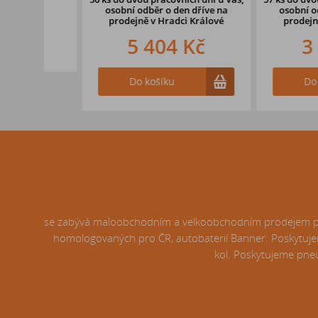
osobní odběr o den dříve
na
osobní odběr o d
prodejně v Hradci Králové
prodejně v Hrad
5 404 Kč
3 565
Do košíku
Do košíku
se zabývá maloobchodním a velkoobchodním prodejem pneu
homologovaných pro ČR, autobaterií Banner. Poskytujem
kol. Poskytujeme pneu