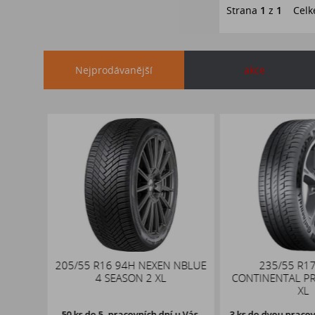
Strana
1
z
1
Celk
Nejprodávanější
akce
x19
205/55 R16 94H NEXEN NBLUE
235/55 R17
,1
4 SEASON 2 XL
CONTINENTAL PR
XL
50 ks
do 5. pracovních dní u Vás,
3 ks
do dvou pracovn