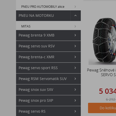
PNEU PRO AUTOMOBILY akce
PNEU NA MOTORKU
MITAS
Pewag brenta 9 XMB
Pewag servo suv RSV
Pewag brenta-c XMR
Pewag servo sport RSS
Pewag Sněhové 
SERVO 
Pewag RSM Servomatik SUV
5 03
Pewag snox suv SXV
6 292
Pewag snox pro SXP
Do košík
Pewag servo RS