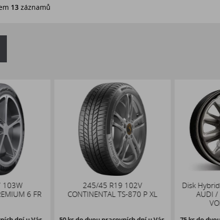
em
13
záznamů
 103W
245/45 R19 102V
Disk Hybrid
EMIUM 6 FR
CONTINENTAL TS-870 P XL
AUDI / 
VO
ích dní u Vás,
50 ks
do dvou pracovních dní u Vás,
75 ks
do dvou 