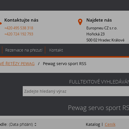
Kontaktujte nás
Najdete nás
+420 495 538 318
Europneu CZ s.r.o.
+420 724 192 793
Hořická 23
500 02 Hradec Králové
Rezervace na přezutí
Kontakt
VÉ ŘETĚZY PEWAG
/
Pewag servo sport RSS
FULLTEXTOVÉ VYHLEDÁVÁ
Pewag servo sport R
odle:
(Data přidání)
Katalog
Ceník