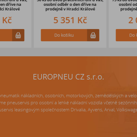
en dříve
na
osobní odběr o den dříve
na
osobní odb
ci Králové
prodejně v Hradci Králové
prodejně 
 Kč
5 351 Kč
2 
Do košíku
Do k
EUROPNEU CZ s.r.o.
matik nákladních, osobních, motorkových, zemědělských a velo p
e pneuservis pro osobní a lehké nákladní vozidla včetně sezónní
servis leasingovým společnostem Drivalia, Ayvens, Arval, Volkswagen