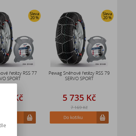
Sleva
Sleva
20 %
20 %
ové řetězy RSS 77
Pewag Sněhové řetězy RSS 79
VO SPORT
SERVO SPORT
735 Kč
5 735 Kč
 169 Kč
7 169 Kč
ošíku
Do košíku
dle