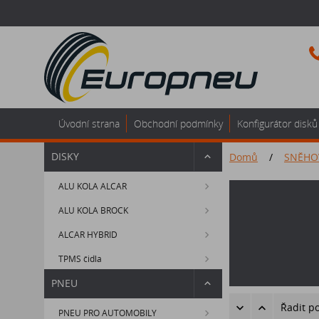
Úvodní strana
Obchodní podmínky
Konfigurátor disků
DISKY
Domů
/
SNĚHO
ALU KOLA ALCAR
ALU KOLA BROCK
ALCAR HYBRID
TPMS čidla
PNEU
Řadit p
PNEU PRO AUTOMOBILY