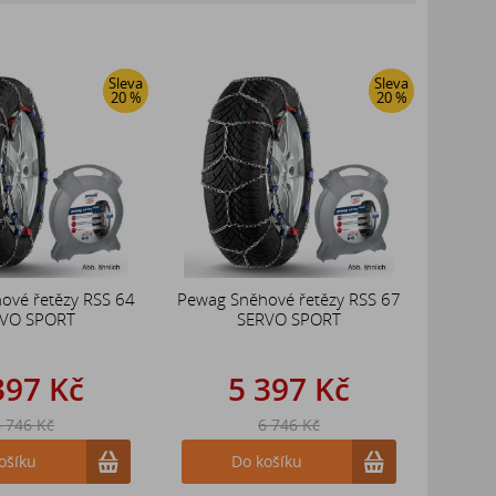
Sleva
Sleva
20 %
20 %
ové řetězy RSS 64
Pewag Sněhové řetězy RSS 67
VO SPORT
SERVO SPORT
397 Kč
5 397 Kč
 746 Kč
6 746 Kč
ošíku
Do košíku