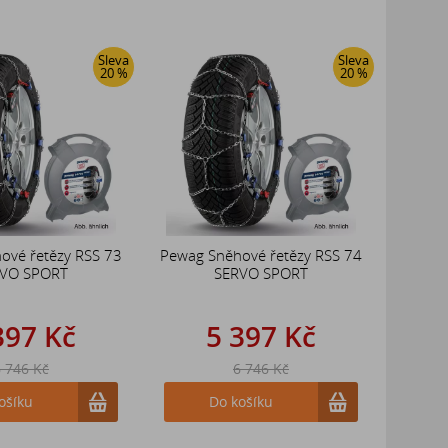
Sleva
Sleva
20 %
20 %
ové řetězy RSS 73
Pewag Sněhové řetězy RSS 74
VO SPORT
SERVO SPORT
397 Kč
5 397 Kč
 746 Kč
6 746 Kč
ošíku
Do košíku