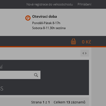
Nová registrace do velkoobchodu
Přihlášení
Otevírací doba
Pondělí-Pátek 8-17h
Sobota 8-11.30h sezóna
0 Kč
NÍ
SS
Strana
1
z
1
Celkem
13
záznamů