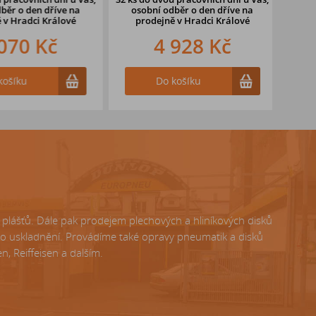
ěr o den dříve
na
osobní odběr o den dříve
na
oso
v Hradci Králové
prodejně v Hradci Králové
pr
070 Kč
4 928 Kč
ošíku
Do košíku
lášťů. Dále pak prodejem plechových a hliníkových disků
ho uskladnění. Provádíme také opravy pneumatik a disků
, Reiffeisen a dalším.