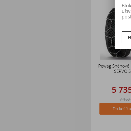
Blo
uži
pos
N
Pewag Sněhové 
SERVO 
5 73
7 169
Do košík