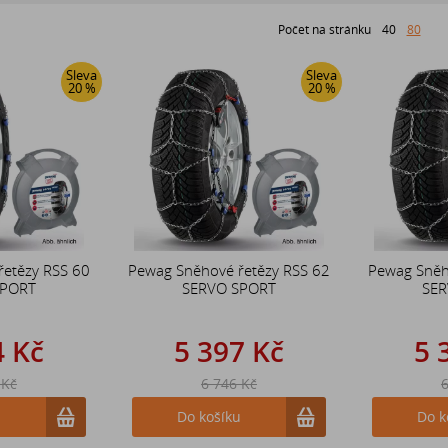
Počet na stránku
40
80
Sleva
Sleva
20 %
20 %
řetězy RSS 60
Pewag Sněhové řetězy RSS 62
Pewag Sněh
SPORT
SERVO SPORT
SER
4 Kč
5 397 Kč
5 
 Kč
6 746 Kč
6
u
Do košíku
Do k