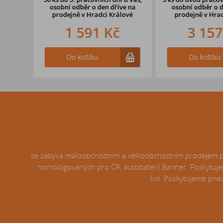
osobní odběr o den dříve na
osobní odběr o d
prodejně
v Hradci Králové
prodejně v Hrad
1 591 Kč
3 157
Do košíku
Do košíku
se zabývá maloobchodním a velkoobchodním prodejem pneu
homologovaných pro ČR, autobaterií Banner. Poskytujem
kol. Poskytujeme pneu