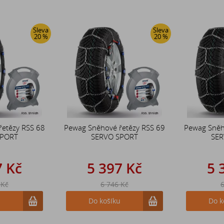
Sleva
Sleva
20 %
20 %
řetězy RSS 68
Pewag Sněhové řetězy RSS 69
Pewag Sněh
SPORT
SERVO SPORT
SER
7 Kč
5 397 Kč
5 
 Kč
6 746 Kč
6
u
Do košíku
Do k