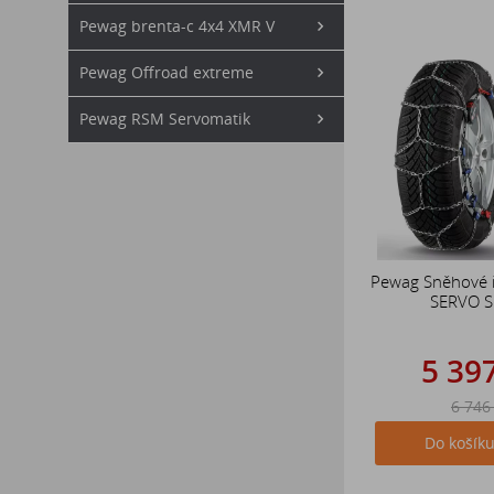
Pewag brenta-c 4x4 XMR V
Pewag Offroad extreme
Pewag RSM Servomatik
Pewag Sněhové 
SERVO 
5 39
6 746
Do košík