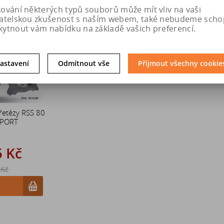
kování některých typů souborů může mít vliv na vaši
Sleva
vatelskou zkušenost s naším webem, také nebudeme scho
20 %
kytnout vám nabídku na základě vašich preferencí.
astavení
Odmítnout vše
Přijmout všechny cookie
řetězy RSS 80
SPORT
5 Kč
 Kč
u