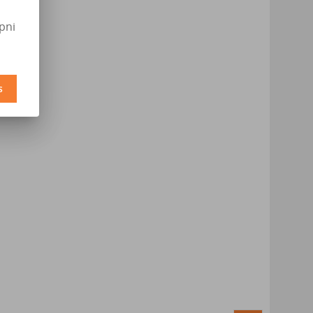
pni
s