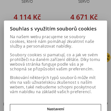
SERVO
SERVO
4 114 Kč
4 671 Kč
5 143 Kč
5 838 Kč
Souhlas s využitím souborů cookies
Do košíku
Do košíku
Na našem webu pracujeme se soubory
cookies, které nám pomáhají zkvalitnit naše
služby a personalizovat nabídky.
Soubory cookies si pamatují, co a jak ve svém
Sleva
Sleva
prohlížeči na daném zařízení děláte. Díky tomu
20 %
20 %
webová stránka funguje podle vás a je
schopná se přizpůsobit vašim preferencím.
Blokování některých typů souborů může mít
vliv na vaši uživatelskou zkušenost s naším
webem, také nebudeme schopni poskytnout
vám nabídku na základě vašich preferencí.
Pewag Sněhové řetězy RS 68
Pewag Sněhové řetězy RS 67
SERVO
SERVO
Nastavení