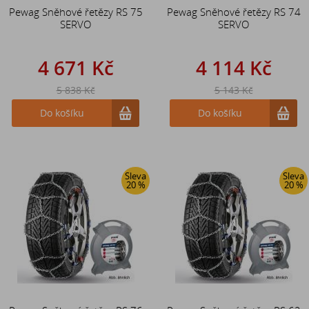
Pewag Sněhové řetězy RS 75
Pewag Sněhové řetězy RS 74
SERVO
SERVO
4 671 Kč
4 114 Kč
5 838 Kč
5 143 Kč
Do košíku
Do košíku
Sleva
Sleva
20 %
20 %