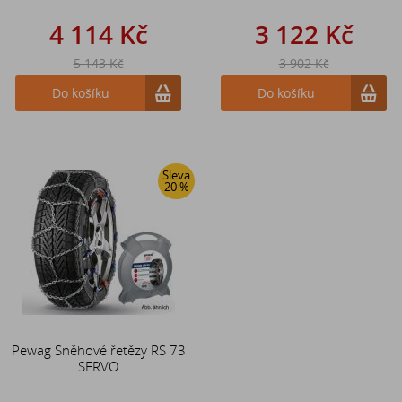
4 114 Kč
3 122 Kč
5 143 Kč
3 902 Kč
Do košíku
Do košíku
Sleva
20 %
Pewag Sněhové řetězy RS 73
SERVO