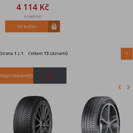
4 114 Kč
5 143 Kč
Do košíku
Strana
1
z
1
Celkem
13
záznamů
1
Nejprodávanější
akce
Akce