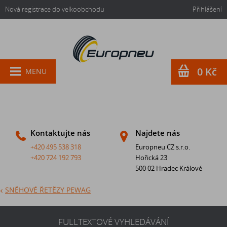
Nová registrace do velkoobchodu
Přihlášení
0 Kč
MENU
Kontaktujte nás
Najdete nás
+420 495 538 318
Europneu CZ s.r.o.
+420 724 192 793
Hořická 23
500 02 Hradec Králové
SNĚHOVÉ ŘETĚZY PEWAG
FULLTEXTOVÉ VYHLEDÁVÁNÍ