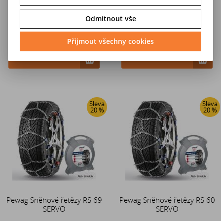
Odmítnout vše
4 114 Kč
4 114 Kč
Přijmout všechny cookies
5 143 Kč
5 143 Kč
Do košíku
Do košíku
Sleva
Sleva
20 %
20 %
Pewag Sněhové řetězy RS 69
Pewag Sněhové řetězy RS 60
SERVO
SERVO