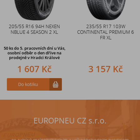
205/55 R16 94H NEXEN
Duše 12x4 (4.00-4) kovový
235/55 R17 103W
NBLUE 4 SEASON 2 XL
CONTINENTAL PREMIUM 6
zahnutý ventil TR87
FR XL
50 ks
do 5. pracovních dní u Vás,
osobní odběr o den dříve na
prodejně
v Hradci Králové
1 607 Kč
242 Kč
3 157 Kč
Do košíku
Do košíku
EUROPNEU CZ s.r.o.
se zabývá maloobchodním a velkoobchodním prodejem