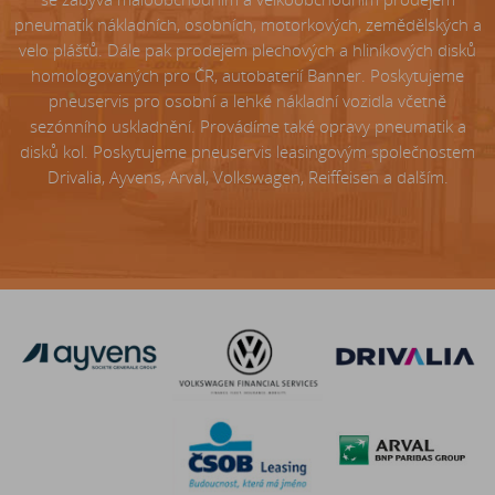
pneumatik nákladních, osobních, motorkových, zemědělských a
velo plášťů. Dále pak prodejem plechových a hliníkových disků
homologovaných pro ČR, autobaterií Banner. Poskytujeme
pneuservis pro osobní a lehké nákladní vozidla včetně
sezónního uskladnění. Provádíme také opravy pneumatik a
disků kol. Poskytujeme pneuservis leasingovým společnostem
Drivalia, Ayvens, Arval, Volkswagen, Reiffeisen a dalším.