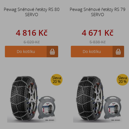
Pewag Sněhové řetězy RS 80
Pewag Sněhové řetězy RS 79
SERVO
SERVO
4 816 Kč
4 671 Kč
6 020 Kč
5 838 Kč
Do košíku
Do košíku
Sleva
Sleva
20 %
20 %