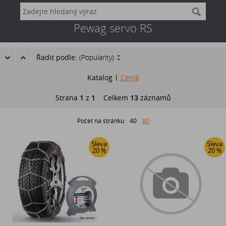
Pewag servo RS
Řadit podle:
(Popularity)
Katalog
Ceník
Strana
1
z
1
Celkem
13
záznamů
Počet na stránku
40
80
Sleva
Sleva
20 %
20 %