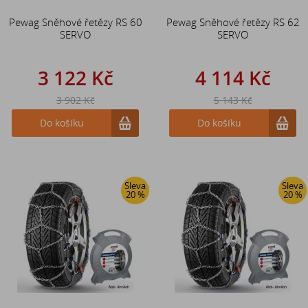
Pewag Sněhové řetězy RS 60
Pewag Sněhové řetězy RS 62
SERVO
SERVO
3 122 Kč
4 114 Kč
3 902 Kč
5 143 Kč
Do košíku
Do košíku
Sleva
Sleva
20 %
20 %