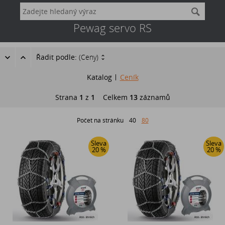
Pewag servo RS
Řadit podle:
(Ceny)
Katalog
Ceník
Strana
1
z
1
Celkem
13
záznamů
Počet na stránku
40
80
Sleva
Sleva
20 %
20 %