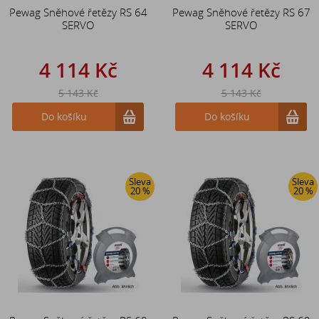
Pewag Sněhové řetězy RS 64
Pewag Sněhové řetězy RS 67
SERVO
SERVO
4 114 Kč
4 114 Kč
5 143 Kč
5 143 Kč
Do košíku
Do košíku
Sleva
Sleva
20 %
20 %