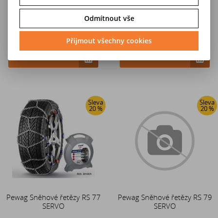
Odmítnout vše
4 671 Kč
4 671 Kč
Přijmout všechny cookies
5 838 Kč
5 838 Kč
Do košíku
Do košíku
Sleva
Sleva
20 %
20 %
Pewag Sněhové řetězy RS 77
Pewag Sněhové řetězy RS 79
SERVO
SERVO