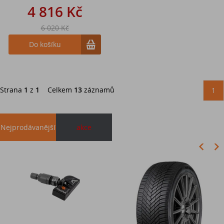
4 816 Kč
6 020 Kč
Do košíku
Strana
1
z
1
Celkem
13
záznamů
1
Nejprodávanější
akce
Akce