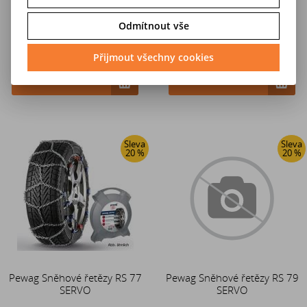
Odmítnout vše
4 671 Kč
4 671 Kč
Přijmout všechny cookies
5 838 Kč
5 838 Kč
Do košíku
Do košíku
Sleva
Sleva
20 %
20 %
Pewag Sněhové řetězy RS 77
Pewag Sněhové řetězy RS 79
SERVO
SERVO