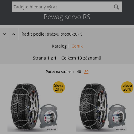
Pewag servo RS
Řadit podle:
(Názvu produktu)
Katalog
Ceník
Strana
1
z
1
Celkem
13
záznamů
Počet na stránku
40
80
Sleva
Sleva
20 %
20 %