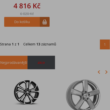
4 816 Kč
6 020 Kč
Do košíku
Strana
1
z
1
Celkem
13
záznamů
1
Nejprodávanější
akce
Akce