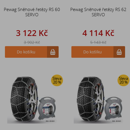
Pewag Sněhové řetězy RS 60
Pewag Sněhové řetězy RS 62
SERVO
SERVO
3 122 Kč
4 114 Kč
3 902 Kč
5 143 Kč
Do košíku
Do košíku
Sleva
Sleva
20 %
20 %