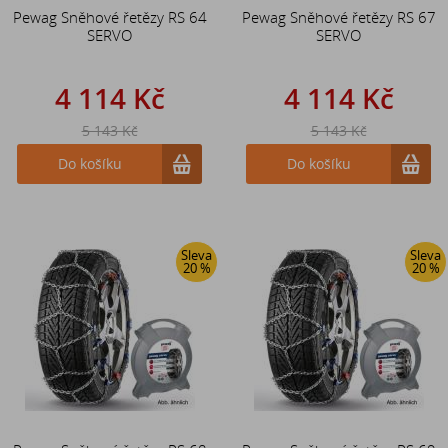
Pewag Sněhové řetězy RS 64
Pewag Sněhové řetězy RS 67
SERVO
SERVO
4 114 Kč
4 114 Kč
5 143 Kč
5 143 Kč
Do košíku
Do košíku
Sleva
Sleva
20 %
20 %