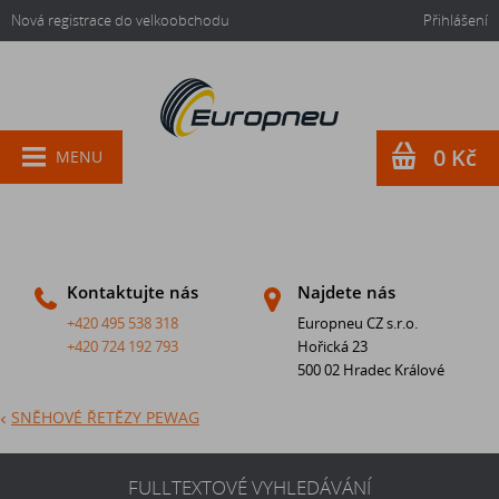
Nová registrace do velkoobchodu
Přihlášení
0 Kč
MENU
Kontaktujte nás
Najdete nás
+420 495 538 318
Europneu CZ s.r.o.
+420 724 192 793
Hořická 23
500 02 Hradec Králové
SNĚHOVÉ ŘETĚZY PEWAG
FULLTEXTOVÉ VYHLEDÁVÁNÍ