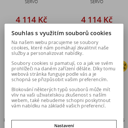
SERVO
SERVO
4 114 Kč
4 114 Kč
5 143 Kč
5 143 Kč
Souhlas s využitím souborů cookies
Do košíku
Do košíku
Na našem webu pracujeme se soubory
cookies, které nám pomáhají zkvalitnit naše
služby a personalizovat nabídky.
Soubory cookies si pamatují, co a jak ve svém
Sleva
Sleva
prohlížeči na daném zařízení děláte. Díky tomu
20 %
20 %
webová stránka funguje podle vás a je
schopná se přizpůsobit vašim preferencím.
Blokování některých typů souborů může mít
vliv na vaši uživatelskou zkušenost s naším
webem, také nebudeme schopni poskytnout
vám nabídku na základě vašich preferencí.
Pewag Sněhové řetězy RS 75
Pewag Sněhové řetězy RS 76
SERVO
SERVO
Nastavení