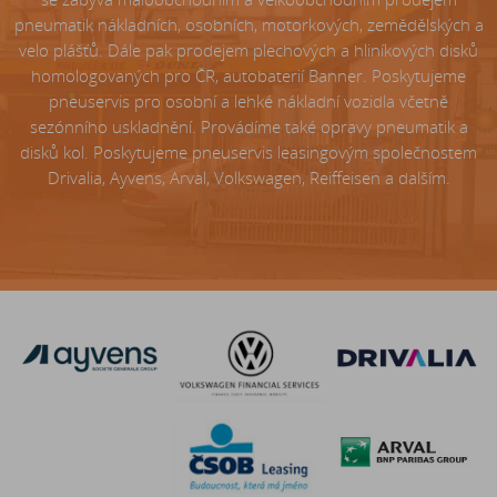
pneumatik nákladních, osobních, motorkových, zemědělských a
velo plášťů. Dále pak prodejem plechových a hliníkových disků
homologovaných pro ČR, autobaterií Banner. Poskytujeme
pneuservis pro osobní a lehké nákladní vozidla včetně
sezónního uskladnění. Provádíme také opravy pneumatik a
disků kol. Poskytujeme pneuservis leasingovým společnostem
Drivalia, Ayvens, Arval, Volkswagen, Reiffeisen a dalším.