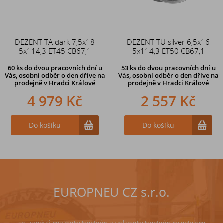
DEZENT TA dark 7,5x18
Duše 12x4 (4.00-4) kovový
DEZENT TU silver 6,5x16
5x114,3 ET45 CB67,1
zahnutý ventil TR87
5x114,3 ET50 CB67,1
60 ks
do dvou pracovních dní u
53 ks
do dvou pracovních dní u
Vás, osobní odběr o den dříve
na
Vás, osobní odběr o den dříve
na
prodejně v Hradci Králové
prodejně v Hradci Králové
4 979 Kč
242 Kč
2 557 Kč
Do košíku
Do košíku
Do košíku
EUROPNEU CZ s.r.o.
se zabývá maloobchodním a velkoobchodním prodejem