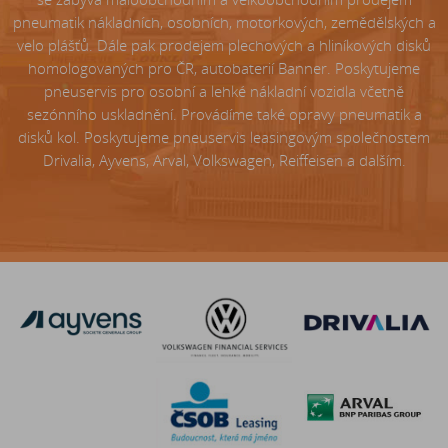
pneumatik nákladních, osobních, motorkových, zemědělských a
velo plášťů. Dále pak prodejem plechových a hliníkových disků
homologovaných pro ČR, autobaterií Banner. Poskytujeme
pneuservis pro osobní a lehké nákladní vozidla včetně
sezónního uskladnění. Provádíme také opravy pneumatik a
disků kol. Poskytujeme pneuservis leasingovým společnostem
Drivalia, Ayvens, Arval, Volkswagen, Reiffeisen a dalším.