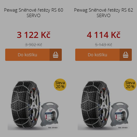
Pewag Sněhové řetězy RS 60
Pewag Sněhové řetězy RS 62
SERVO
SERVO
3 122 Kč
4 114 Kč
3 902 Kč
5 143 Kč
Do košíku
Do košíku
Sleva
Sleva
20 %
20 %