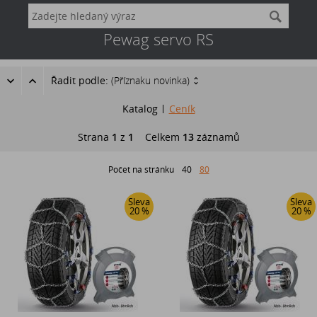
Pewag servo RS
Řadit podle:
(Příznaku novinka)
Katalog
Ceník
Strana
1
z
1
Celkem
13
záznamů
Počet na stránku
40
80
Sleva
Sleva
20 %
20 %