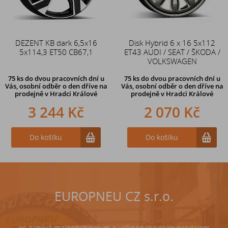
DEZENT KB dark 6,5x16
Duše 12x4 (4.00-4) kovový
Disk Hybrid 6 x 16 5x112
5x114,3 ET50 CB67,1
ET43 AUDI / SEAT / ŠKODA /
zahnutý ventil TR87
VOLKSWAGEN
75 ks
do dvou pracovních dní u
75 ks
do dvou pracovních dní u
Vás, osobní odběr o den dříve
na
Vás, osobní odběr o den dříve
na
prodejně v Hradci Králové
prodejně v Hradci Králové
3 244 Kč
242 Kč
2 070 Kč
Do košíku
Do košíku
Do košíku
EUROPNEU CZ s.r.o.
se zabývá maloobchodním a velkoobchodním prodejem