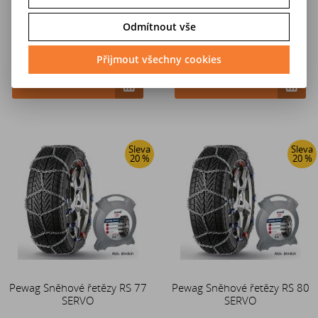
Odmítnout vše
4 671 Kč
4 671 Kč
Přijmout všechny cookies
5 838 Kč
5 838 Kč
Do košíku
Do košíku
Sleva
Sleva
20 %
20 %
Pewag Sněhové řetězy RS 77
Pewag Sněhové řetězy RS 80
SERVO
SERVO