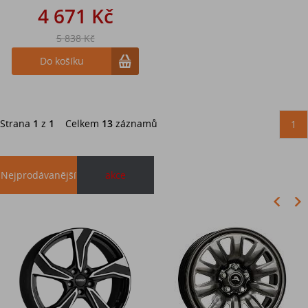
4 671 Kč
5 838 Kč
Do košíku
Strana
1
z
1
Celkem
13
záznamů
1
Nejprodávanější
akce
Akce