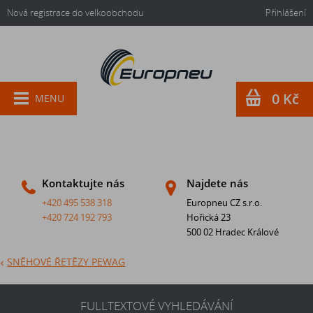
Nová registrace do velkoobchodu
Přihlášení
0 Kč
MENU
Kontaktujte nás
Najdete nás
+420 495 538 318
Europneu CZ s.r.o.
+420 724 192 793
Hořická 23
500 02 Hradec Králové
SNĚHOVÉ ŘETĚZY PEWAG
FULLTEXTOVÉ VYHLEDÁVÁNÍ