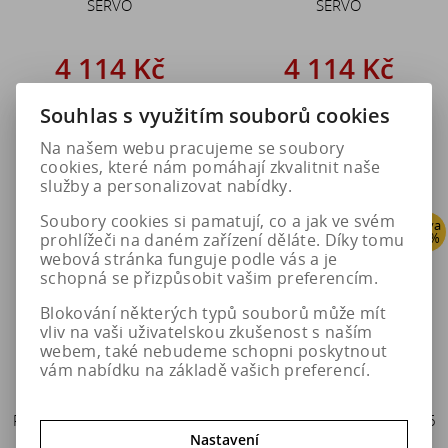
SERVO
SERVO
4 114 Kč
4 114 Kč
5 143 Kč
5 143 Kč
Souhlas s využitím souborů cookies
Do košíku
Do košíku
Na našem webu pracujeme se soubory
cookies, které nám pomáhají zkvalitnit naše
služby a personalizovat nabídky.
Soubory cookies si pamatují, co a jak ve svém
Sleva
Sleva
prohlížeči na daném zařízení děláte. Díky tomu
20 %
20 %
webová stránka funguje podle vás a je
schopná se přizpůsobit vašim preferencím.
Blokování některých typů souborů může mít
vliv na vaši uživatelskou zkušenost s naším
webem, také nebudeme schopni poskytnout
vám nabídku na základě vašich preferencí.
Pewag Sněhové řetězy RS 75
Pewag Sněhové řetězy RS 76
SERVO
SERVO
Nastavení