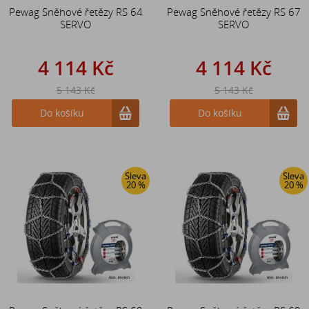
Pewag Sněhové řetězy RS 64
Pewag Sněhové řetězy RS 67
SERVO
SERVO
4 114 Kč
4 114 Kč
5 143 Kč
5 143 Kč
Do košíku
Do košíku
Sleva
Sleva
20 %
20 %