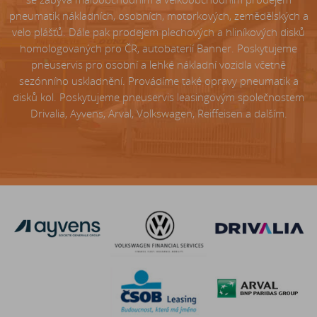
pneumatik nákladních, osobních, motorkových, zemědělských a
velo plášťů. Dále pak prodejem plechových a hliníkových disků
homologovaných pro ČR, autobaterií Banner. Poskytujeme
pneuservis pro osobní a lehké nákladní vozidla včetně
sezónního uskladnění. Provádíme také opravy pneumatik a
disků kol. Poskytujeme pneuservis leasingovým společnostem
Drivalia, Ayvens, Arval, Volkswagen, Reiffeisen a dalším.