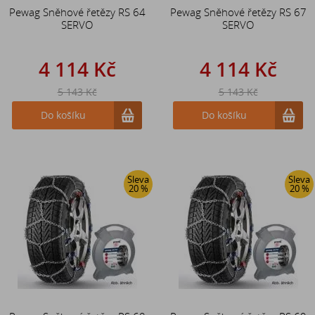
Pewag Sněhové řetězy RS 64
Pewag Sněhové řetězy RS 67
SERVO
SERVO
4 114 Kč
4 114 Kč
5 143 Kč
5 143 Kč
Do košíku
Do košíku
Sleva
Sleva
20 %
20 %