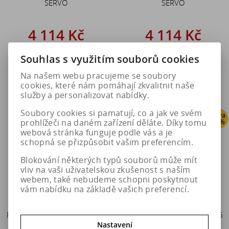
SERVO
SERVO
4 114 Kč
4 114 Kč
5 143 Kč
5 143 Kč
Souhlas s využitím souborů cookies
Do košíku
Do košíku
Na našem webu pracujeme se soubory
cookies, které nám pomáhají zkvalitnit naše
služby a personalizovat nabídky.
Soubory cookies si pamatují, co a jak ve svém
Sleva
Sleva
prohlížeči na daném zařízení děláte. Díky tomu
20 %
20 %
webová stránka funguje podle vás a je
schopná se přizpůsobit vašim preferencím.
Blokování některých typů souborů může mít
vliv na vaši uživatelskou zkušenost s naším
webem, také nebudeme schopni poskytnout
vám nabídku na základě vašich preferencí.
Pewag Sněhové řetězy RS 75
Pewag Sněhové řetězy RS 76
SERVO
SERVO
Nastavení