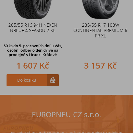
205/55 R16 94H NEXEN
Duše 12x4 (4.00-4) kovový
235/55 R17 103W
NBLUE 4 SEASON 2 XL
CONTINENTAL PREMIUM 6
zahnutý ventil TR87
FR XL
50 ks
do 5. pracovních dní u Vás,
osobní odběr o den dříve na
prodejně
v Hradci Králové
1 607 Kč
242 Kč
3 157 Kč
Do košíku
Do košíku
EUROPNEU CZ s.r.o.
se zabývá maloobchodním a velkoobchodním prodejem