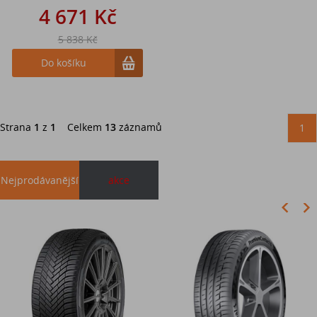
4 671 Kč
5 838 Kč
Do košíku
Strana
1
z
1
Celkem
13
záznamů
1
Nejprodávanější
akce
Akce