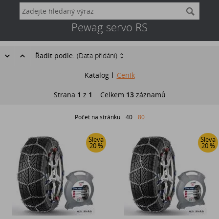
Pewag servo RS
Řadit podle:
(Data přidání)
Katalog
Ceník
Strana
1
z
1
Celkem
13
záznamů
Počet na stránku
40
80
Sleva
Sleva
20 %
20 %