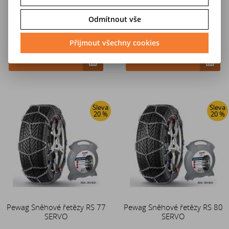
Odmítnout vše
4 671 Kč
4 671 Kč
Přijmout všechny cookies
5 838 Kč
5 838 Kč
Do košíku
Do košíku
Sleva
Sleva
20 %
20 %
Pewag Sněhové řetězy RS 77
Pewag Sněhové řetězy RS 80
SERVO
SERVO