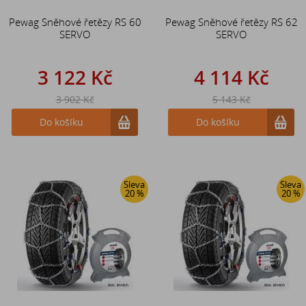
Pewag Sněhové řetězy RS 60
Pewag Sněhové řetězy RS 62
SERVO
SERVO
3 122 Kč
4 114 Kč
3 902 Kč
5 143 Kč
Do košíku
Do košíku
Sleva
Sleva
20 %
20 %