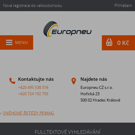
Nová registrace do velkoobchodu
Přihlášení
0 Kč
MENU
Kontaktujte nás
Najdete nás
+420 495 538 318
Europneu CZ s.r.o.
+420 724 192 793
Hořická 23
500 02 Hradec Králové
SNĚHOVÉ ŘETĚZY PEWAG
FULLTEXTOVÉ VYHLEDÁVÁNÍ