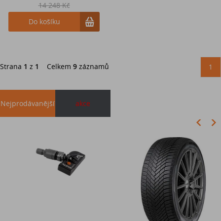
14 248 Kč
Do košíku
Strana
1
z
1
Celkem
9
záznamů
1
Nejprodávanější
akce
Akce