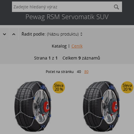
Pewag RSM Servomatik SUV
Řadit podle:
(Názvu produktu)
Katalog
Ceník
Strana
1
z
1
Celkem
9
záznamů
Počet na stránku
40
80
Sleva
Sleva
20 %
20 %