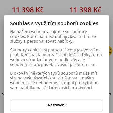
11 398 Kč
11 398 Kč
14 248 Kč
14 248 Kč
Souhlas s využitím souborů cookies
Do košíku
Do košíku
Na našem webu pracujeme se soubory
cookies, které nám pomáhají zkvalitnit naše
služby a personalizovat nabídky.
Sleva
Sleva
Soubory cookies si pamatují, co a jak ve svém
20 %
20 %
prohlížeči na daném zařízení děláte. Díky tomu
webová stránka funguje podle vás a je
schopná se přizpůsobit vašim preferencím.
Blokování některých typů souborů může mít
vliv na vaši uživatelskou zkušenost s naším
webem, také nebudeme schopni poskytnout
vám nabídku na základě vašich preferencí.
Pewag Sněhové řetězy RSM 78
Pewag Sněhové řetězy RSM 77
V SERVOMATIK SUV
V SERVOMATIK SUV
Nastavení