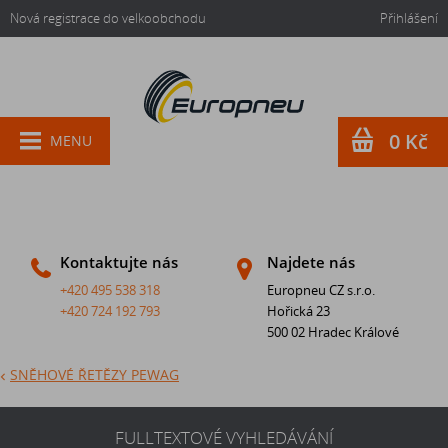
Nová registrace do velkoobchodu
Přihlášení
0 Kč
MENU
Kontaktujte nás
Najdete nás
+420 495 538 318
Europneu CZ s.r.o.
+420 724 192 793
Hořická 23
500 02 Hradec Králové
SNĚHOVÉ ŘETĚZY PEWAG
FULLTEXTOVÉ VYHLEDÁVÁNÍ