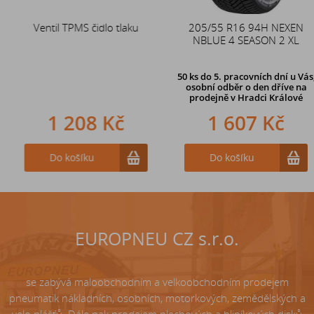
Ventil TPMS čidlo tlaku
Duše 12x4 (4.00-4) kovový
205/55 R16 94H NEXEN
zahnutý ventil TR87
NBLUE 4 SEASON 2 XL
50 ks
do 5. pracovních dní u Vás,
osobní odběr o den dříve na
prodejně
v Hradci Králové
1 208 Kč
242 Kč
1 607 Kč
Do košíku
Do košíku
Do košíku
EUROPNEU CZ s.r.o.
se zabývá maloobchodním a velkoobchodním prodejem
pneumatik nákladních, osobních, motorkových, zemědělských a