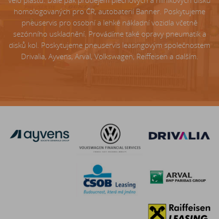
velo plášťů. Dále pak prodejem plechových a hliníkových disků
homologovaných pro ČR, autobaterií Banner. Poskytujeme
pneuservis pro osobní a lehké nákladní vozidla včetně
sezónního uskladnění. Provádíme také opravy pneumatik a
disků kol. Poskytujeme pneuservis leasingovým společnostem
Drivalia, Ayvens, Arval, Volkswagen, Reiffeisen a dalším.