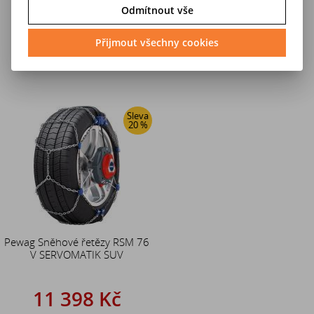
11 398 Kč
11 398 Kč
Odmítnout vše
14 248 Kč
14 248 Kč
Přijmout všechny cookies
Do košíku
Do košíku
Sleva
20 %
Pewag Sněhové řetězy RSM 76
V SERVOMATIK SUV
11 398 Kč