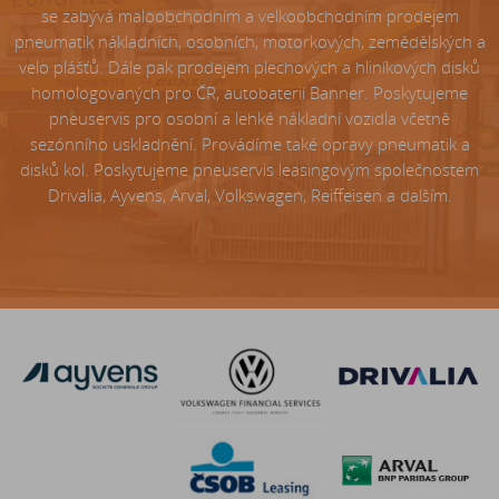
se zabývá maloobchodním a velkoobchodním prodejem
pneumatik nákladních, osobních, motorkových, zemědělských a
velo plášťů. Dále pak prodejem plechových a hliníkových disků
homologovaných pro ČR, autobaterií Banner. Poskytujeme
pneuservis pro osobní a lehké nákladní vozidla včetně
sezónního uskladnění. Provádíme také opravy pneumatik a
disků kol. Poskytujeme pneuservis leasingovým společnostem
Drivalia, Ayvens, Arval, Volkswagen, Reiffeisen a dalším.