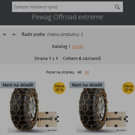
Pewag Offroad extreme
Řadit podle:
(Názvu produktu)
Katalog
Ceník
Strana
1
z
1
Celkem
6
záznamů
Počet na stránku
40
80
Není na skladě
Není na skladě
Sleva
Sleva
20 %
20 %