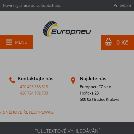
Nová registrace do velkoobchodu
Přihlášení
0 Kč
MENU
Kontaktujte nás
Najdete nás
+420 495 538 318
Europneu CZ s.r.o.
+420 724 192 793
Hořická 23
500 02 Hradec Králové
SNĚHOVÉ ŘETĚZY PEWAG
FULLTEXTOVÉ VYHLEDÁVÁNÍ