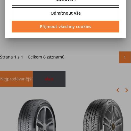
22 579 Kč
22 579 Kč
Odmítnout vše
28 223 Kč
28 223 Kč
Přijmout všechny cookies
Do košíku
Do košíku
Strana
1
z
1
Celkem
6
záznamů
1
Nejprodávanější
akce
Akce