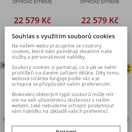
OFFROAD EXTREME
OFFROAD EXTREME
22 579 Kč
22 579 Kč
28 223 Kč
28 223 Kč
Souhlas s využitím souborů cookies
Do košíku
Do košíku
Na našem webu pracujeme se soubory
cookies, které nám pomáhají zkvalitnit naše
služby a personalizovat nabídky.
Není na skladě
Není na skladě
Sleva
Sleva
Soubory cookies si pamatují, co a jak ve svém
20 %
20 %
prohlížeči na daném zařízení děláte. Díky tomu
webová stránka funguje podle vás a je
schopná se přizpůsobit vašim preferencím.
Blokování některých typů souborů může mít
vliv na vaši uživatelskou zkušenost s naším
webem, také nebudeme schopni poskytnout
vám nabídku na základě vašich preferencí.
Pewag Sněhové řetězy FM 80
Pewag Sněhové řetězy FM 82
OFFROAD EXTREME
OFFROAD EXTREME
Nastavení