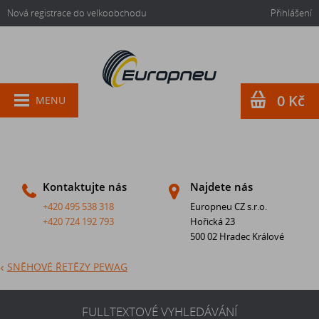
Nová registrace do velkoobchodu
Přihlášení
0 Kč
MENU
Kontaktujte nás
Najdete nás
+420 495 538 318
Europneu CZ s.r.o.
+420 724 192 793
Hořická 23
500 02 Hradec Králové
SNĚHOVÉ ŘETĚZY PEWAG
FULLTEXTOVÉ VYHLEDÁVÁNÍ