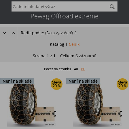
Pewag Offroad extreme
Řadit podle:
(Data vytvoření)
Katalog
Ceník
Strana
1
z
1
Celkem
6
záznamů
Počet na stránku
40
80
Není na skladě
Není na skladě
Sleva
Sleva
20 %
20 %