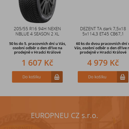
205/55 R16 94H NEXEN
Duše 12x4 (4.00-4) kovový
DEZENT TA dark 7,5x18
NBLUE 4 SEASON 2 XL
zahnutý ventil TR87
5x114,3 ET45 CB67,1
50 ks
do 5. pracovních dní u Vás,
60 ks
do dvou pracovních dní u
osobní odběr o den dříve na
Vás, osobní odběr o den dříve
na
prodejně
v Hradci Králové
prodejně v Hradci Králové
1 607 Kč
242 Kč
4 979 Kč
Do košíku
Do košíku
Do košíku
EUROPNEU CZ s.r.o.