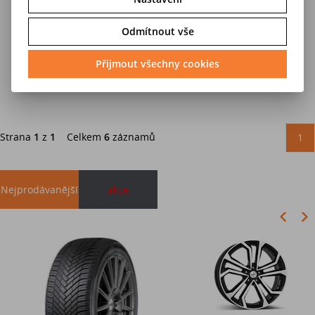
22 579 Kč
22 579 Kč
Odmítnout vše
28 223 Kč
28 223 Kč
Přijmout všechny cookies
Do košíku
Do košíku
Strana
1
z
1
Celkem
6
záznamů
1
Nejprodávanější
akce
Akce