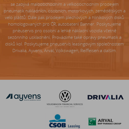
se zabývá maloobchodním a velkoobchodním prodejem
pneumatik nákladních, osobních, motorkových, zemědělských a
velo plášťů. Dále pak prodejem plechových a hliníkových disků
homologovaných pro ČR, autobaterií Banner. Poskytujeme
pneuservis pro osobní a lehké nákladní vozidla včetně
sezónního uskladnění. Provádíme také opravy pneumatik a
disků kol. Poskytujeme pneuservis leasingovým společnostem
Drivalia, Ayvens, Arval, Volkswagen, Reiffeisen a dalším.