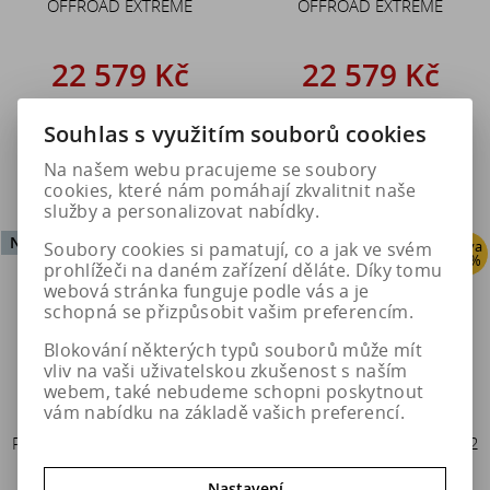
OFFROAD EXTREME
OFFROAD EXTREME
22 579 Kč
22 579 Kč
28 223 Kč
28 223 Kč
Souhlas s využitím souborů cookies
Do košíku
Do košíku
Na našem webu pracujeme se soubory
cookies, které nám pomáhají zkvalitnit naše
služby a personalizovat nabídky.
Není na skladě
Není na skladě
Sleva
Sleva
Soubory cookies si pamatují, co a jak ve svém
20 %
20 %
prohlížeči na daném zařízení děláte. Díky tomu
webová stránka funguje podle vás a je
schopná se přizpůsobit vašim preferencím.
Blokování některých typů souborů může mít
vliv na vaši uživatelskou zkušenost s naším
webem, také nebudeme schopni poskytnout
vám nabídku na základě vašich preferencí.
Pewag Sněhové řetězy FM 80
Pewag Sněhové řetězy FM 82
OFFROAD EXTREME
OFFROAD EXTREME
Nastavení