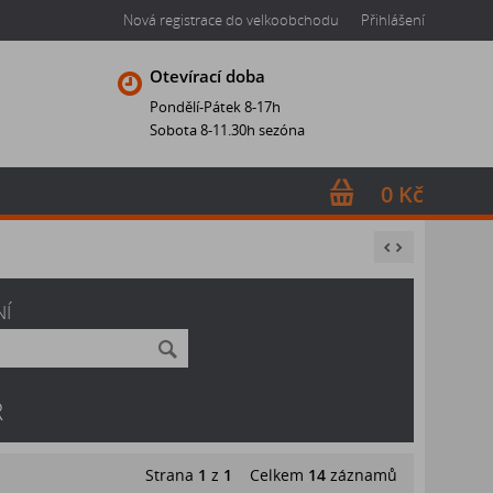
Nová registrace do velkoobchodu
Přihlášení
Otevírací doba
Pondělí-Pátek 8-17h
Sobota 8-11.30h sezóna
0 Kč
NÍ
R
Strana
1
z
1
Celkem
14
záznamů