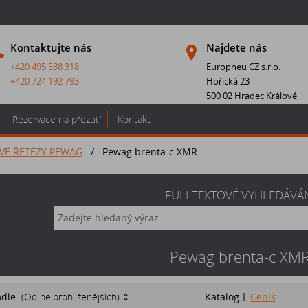
Kontaktujte nás
Najdete nás
+420 495 538 318
Europneu CZ s.r.o.
+420 724 192 793
Hořická 23
500 02 Hradec Králové
Rezervace na přezutí
Kontakt
VÉ ŘETĚZY PEWAG
/
Pewag brenta-c XMR
FULLTEXTOVÉ VYHLEDÁVÁ
Pewag brenta-c XM
odle:
(Od nejprohlíženějších)
Katalog
Ceník