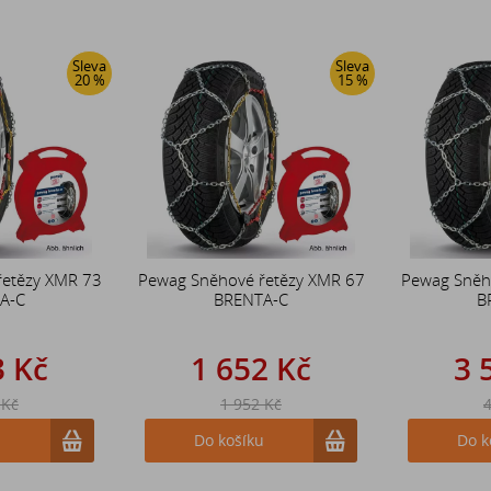
Sleva
Sleva
20 %
15 %
řetězy XMR 73
Pewag Sněhové řetězy XMR 67
Pewag Sněh
A-C
BRENTA-C
B
3 Kč
1 652 Kč
3 
 Kč
1 952 Kč
4
u
Do košíku
Do k