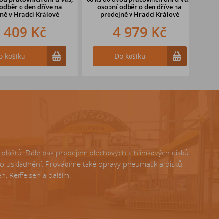
ěr o den dříve
na
osobní odběr o den dříve
na
oso
v Hradci Králové
prodejně v Hradci Králové
pr
409 Kč
4 979 Kč
ošíku
Do košíku
lášťů. Dále pak prodejem plechových a hliníkových disků
ho uskladnění. Provádíme také opravy pneumatik a disků
, Reiffeisen a dalším.