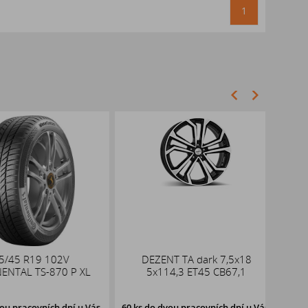
1
45 R19 102V
DEZENT TA dark 7,5x18
DE
TAL TS-870 P XL
5x114,3 ET45 CB67,1
5
pracovních dní u Vás,
60 ks
do dvou pracovních dní u Vás,
53 ks
d