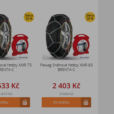
Sleva
Sleva
20 %
20 %
ové řetězy XMR 75
Pewag Sněhové řetězy XMR 60
RENTA-C
BRENTA-C
533 Kč
2 403 Kč
 417 Kč
3 004 Kč
ošíku
Do košíku