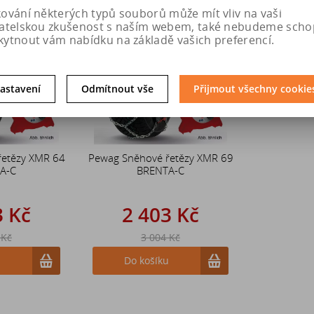
kování některých typů souborů může mít vliv na vaši
Sleva
Sleva
vatelskou zkušenost s naším webem, také nebudeme scho
20 %
20 %
kytnout vám nabídku na základě vašich preferencí.
astavení
Odmítnout vše
Přijmout všechny cookie
řetězy XMR 64
Pewag Sněhové řetězy XMR 69
A-C
BRENTA-C
3 Kč
2 403 Kč
 Kč
3 004 Kč
u
Do košíku