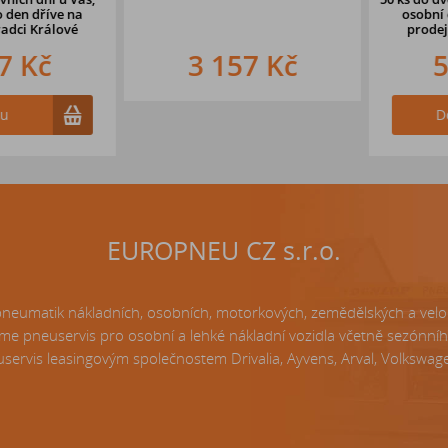
en dříve na
osobní odb
i Králové
prodejně 
 Kč
3 157 Kč
5 
Do k
EUROPNEU CZ s.r.o.
matik nákladních, osobních, motorkových, zemědělských a velo p
e pneuservis pro osobní a lehké nákladní vozidla včetně sezónní
servis leasingovým společnostem Drivalia, Ayvens, Arval, Volkswagen