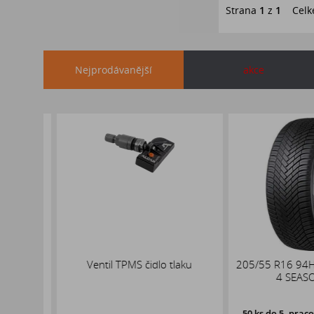
Strana
1
z
1
Celk
Nejprodávanější
akce
x19
Ventil TPMS čidlo tlaku
205/55 R16 94H 
,1
4 SEASON 
50 ks
do 5. pracovní