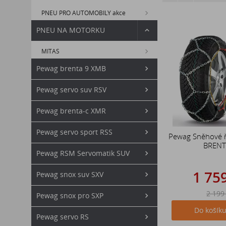
PNEU PRO AUTOMOBILY akce
PNEU NA MOTORKU
MITAS
Pewag brenta 9 XMB
Pewag servo suv RSV
Pewag brenta-c XMR
Pewag servo sport RSS
Pewag Sněhové 
BRENT
Pewag RSM Servomatik SUV
1 75
Pewag snox suv SXV
2 199
Pewag snox pro SXP
Do košík
Pewag servo RS