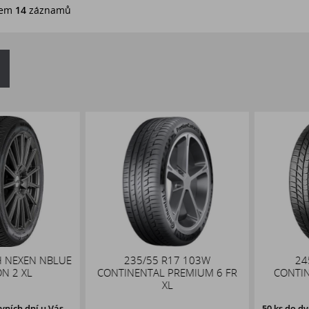
em
14
záznamů
NEXEN NBLUE
235/55 R17 103W
245/
2 XL
CONTINENTAL PREMIUM 6 FR
CONTINEN
XL
ch dní u Vás,
50 ks
do dvou 