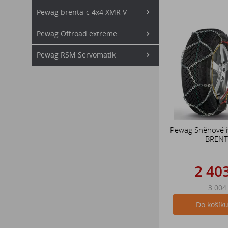
Pewag brenta-c 4x4 XMR V
Pewag Offroad extreme
Pewag RSM Servomatik
Pewag Sněhové 
BRENT
2 40
3 004
Do košík