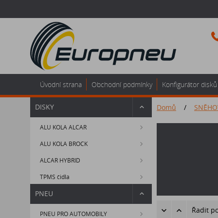
Úvodní strana
Obchodní podmínky
Konfigurátor disků
DISKY
Domů
/
SNĚHO
ALU KOLA ALCAR
ALU KOLA BROCK
ALCAR HYBRID
TPMS čidla
PNEU
Řadit p
PNEU PRO AUTOMOBILY