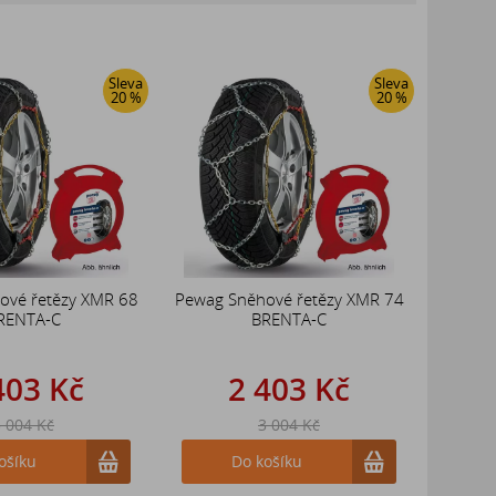
Sleva
Sleva
20 %
20 %
ové řetězy XMR 68
Pewag Sněhové řetězy XMR 74
RENTA-C
BRENTA-C
403 Kč
2 403 Kč
 004 Kč
3 004 Kč
ošíku
Do košíku