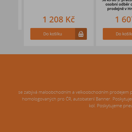
osobní odběr o d
prodejně
v Hradc
1 208 Kč
1 607
Do košíku
Do košíku
se zabývá maloobchodním a velkoobchodním prodejem pneu
homologovaných pro ČR, autobaterií Banner. Poskytujem
kol. Poskytujeme pneu