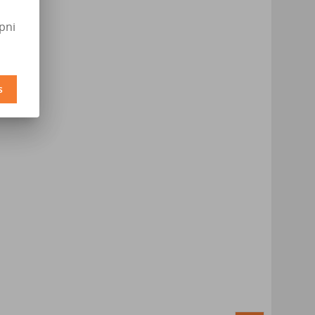
pni
s