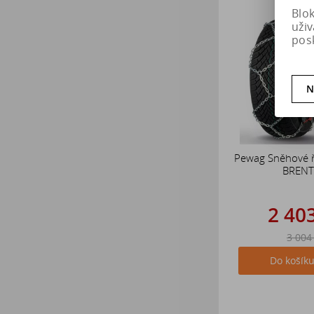
Blo
uži
pos
N
Pewag Sněhové 
BRENT
2 40
3 004
Do košík