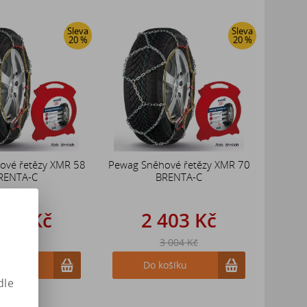
Sleva
Sleva
20 %
20 %
ové řetězy XMR 58
Pewag Sněhové řetězy XMR 70
RENTA-C
BRENTA-C
759 Kč
2 403 Kč
 199 Kč
3 004 Kč
ošíku
Do košíku
dle