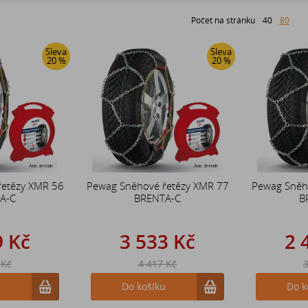
Počet na stránku
40
80
Sleva
Sleva
20 %
20 %
řetězy XMR 56
Pewag Sněhové řetězy XMR 77
Pewag Sněh
A-C
BRENTA-C
B
9 Kč
3 533 Kč
2 
 Kč
4 417 Kč
3
u
Do košíku
Do k