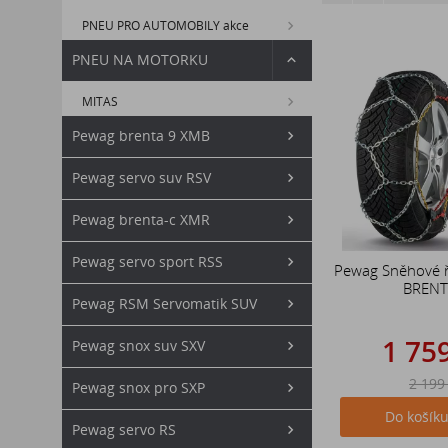
PNEU PRO AUTOMOBILY akce
PNEU NA MOTORKU
MITAS
Pewag brenta 9 XMB
Pewag servo suv RSV
Pewag brenta-c XMR
Pewag servo sport RSS
Pewag Sněhové 
BRENT
Pewag RSM Servomatik SUV
1 75
Pewag snox suv SXV
2 199
Pewag snox pro SXP
Do košík
Pewag servo RS