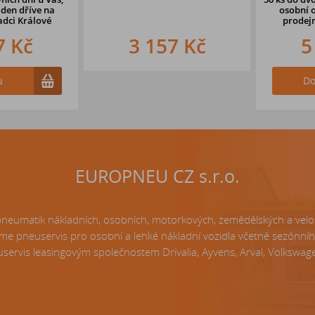
en dříve na
osobní odb
i Králové
prodejně 
 Kč
3 157 Kč
5 
Do k
EUROPNEU CZ s.r.o.
matik nákladních, osobních, motorkových, zemědělských a velo p
e pneuservis pro osobní a lehké nákladní vozidla včetně sezónní
servis leasingovým společnostem Drivalia, Ayvens, Arval, Volkswagen