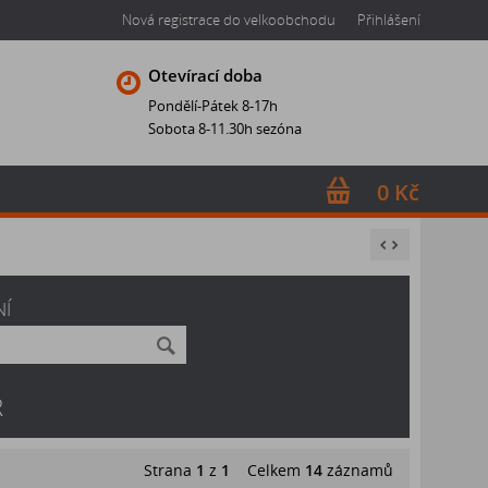
Nová registrace do velkoobchodu
Přihlášení
Otevírací doba
Pondělí-Pátek 8-17h
Sobota 8-11.30h sezóna
0 Kč
NÍ
R
Strana
1
z
1
Celkem
14
záznamů