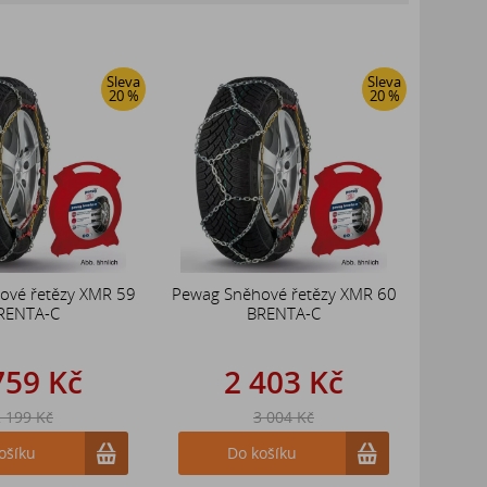
Sleva
Sleva
20 %
20 %
ové řetězy XMR 59
Pewag Sněhové řetězy XMR 60
RENTA-C
BRENTA-C
759 Kč
2 403 Kč
 199 Kč
3 004 Kč
ošíku
Do košíku