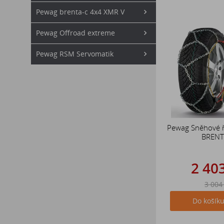
Pewag brenta-c 4x4 XMR V
Pewag Offroad extreme
Pewag RSM Servomatik
Pewag Sněhové 
BRENT
2 40
3 004
Do košík