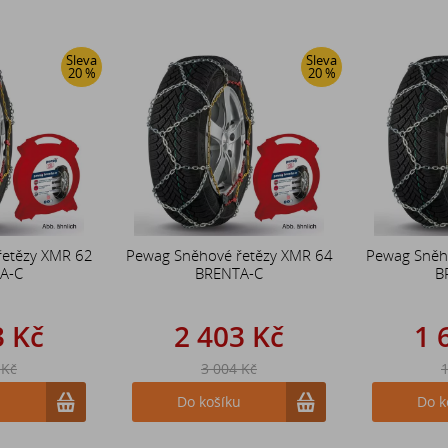
Sleva
Sleva
20 %
20 %
řetězy XMR 62
Pewag Sněhové řetězy XMR 64
Pewag Sněh
A-C
BRENTA-C
B
3 Kč
2 403 Kč
1 
 Kč
3 004 Kč
1
u
Do košíku
Do k