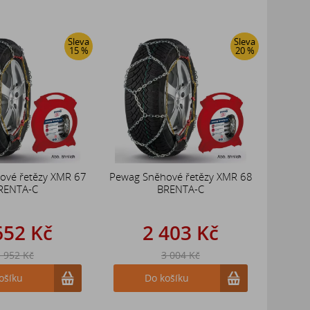
Sleva
Sleva
15 %
20 %
ové řetězy XMR 67
Pewag Sněhové řetězy XMR 68
RENTA-C
BRENTA-C
652 Kč
2 403 Kč
 952 Kč
3 004 Kč
ošíku
Do košíku