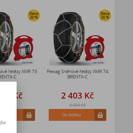
Sleva
Sleva
20 %
20 %
ové řetězy XMR 73
Pewag Sněhové řetězy XMR 74
RENTA-C
BRENTA-C
403 Kč
2 403 Kč
 004 Kč
3 004 Kč
ošíku
Do košíku
dle