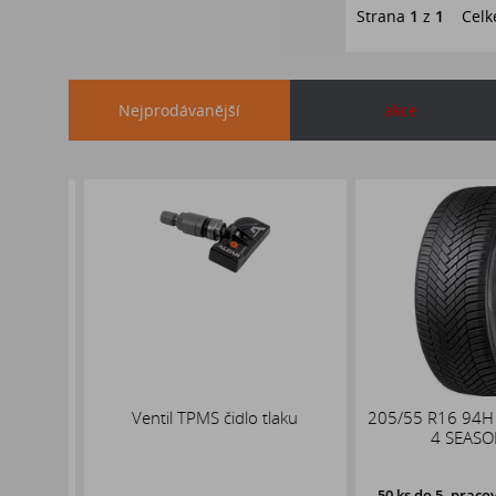
Strana
1
z
1
Celk
Nejprodávanější
akce
x19
Ventil TPMS čidlo tlaku
205/55 R16 94H 
,1
4 SEASON 
50 ks
do 5. pracovní