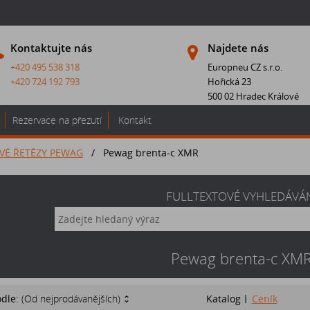
Kontaktujte nás
Najdete nás
+420 495 538 318
Europneu CZ s.r.o.
+420 724 192 793
Hořická 23
500 02 Hradec Králové
Rezervace na přezutí
Kontakt
VÉ ŘETĚZY PEWAG
/
Pewag brenta-c XMR
FULLTEXTOVÉ VYHLEDÁVÁ
Pewag brenta-c XM
odle:
(Od nejprodávanějších)
Katalog
Ceník