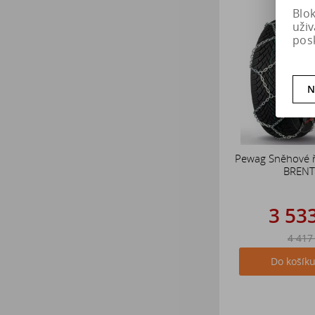
Blo
uži
pos
N
Pewag Sněhové 
BRENT
3 53
4 417
Do košík