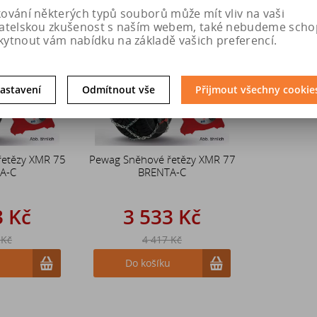
kování některých typů souborů může mít vliv na vaši
Sleva
Sleva
vatelskou zkušenost s naším webem, také nebudeme scho
20 %
20 %
kytnout vám nabídku na základě vašich preferencí.
astavení
Odmítnout vše
Přijmout všechny cookie
řetězy XMR 75
Pewag Sněhové řetězy XMR 77
A-C
BRENTA-C
3 Kč
3 533 Kč
 Kč
4 417 Kč
u
Do košíku