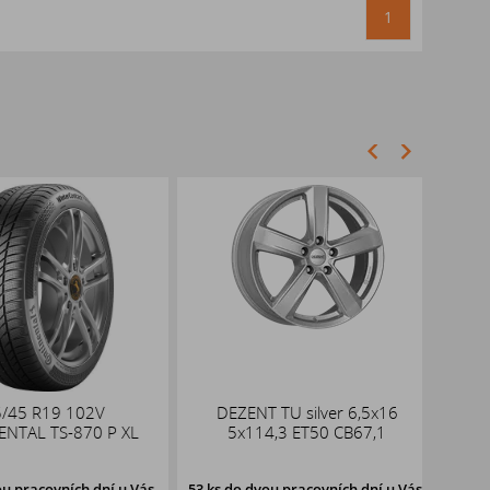
1
45 R19 102V
DEZENT TU silver 6,5x16
DEZE
TAL TS-870 P XL
5x114,3 ET50 CB67,1
pracovních dní u Vás,
53 ks
do dvou pracovních dní u Vás,
28 ks
d