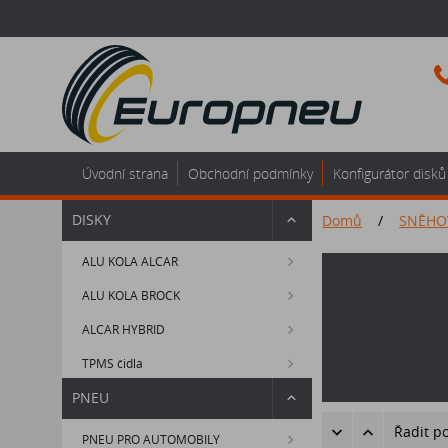
Úvodní strana
Obchodní podmínky
Konfigurátor disků
DISKY
Domů
/
SNĚHO
ALU KOLA ALCAR
ALU KOLA BROCK
ALCAR HYBRID
TPMS čidla
PNEU
Řadit p
PNEU PRO AUTOMOBILY