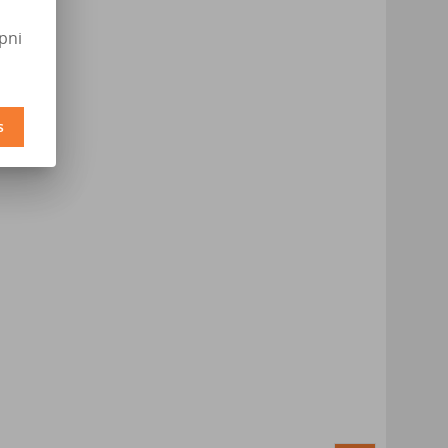
pni
s