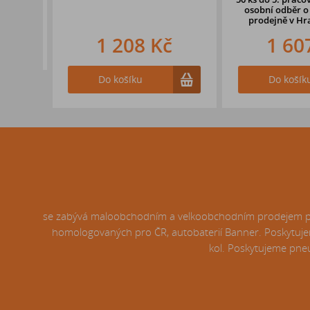
osobní odběr o d
prodejně
v Hradc
1 208 Kč
1 607
Do košíku
Do košíku
se zabývá maloobchodním a velkoobchodním prodejem pneu
homologovaných pro ČR, autobaterií Banner. Poskytujem
kol. Poskytujeme pneu