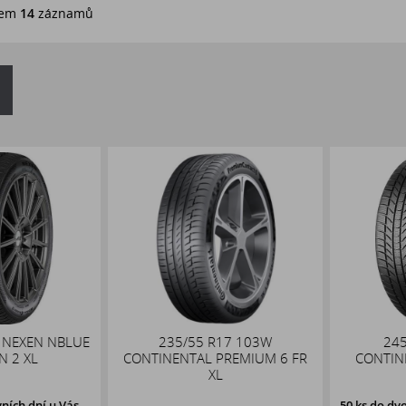
em
14
záznamů
NEXEN NBLUE
235/55 R17 103W
245/
2 XL
CONTINENTAL PREMIUM 6 FR
CONTINEN
XL
ch dní u Vás,
50 ks
do dvou 