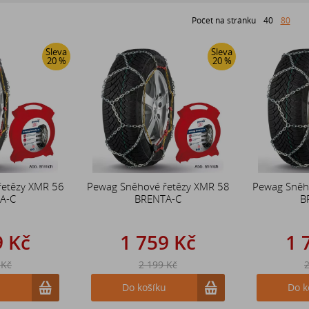
Počet na stránku
40
80
Sleva
Sleva
20 %
20 %
řetězy XMR 56
Pewag Sněhové řetězy XMR 58
Pewag Sněh
A-C
BRENTA-C
B
9 Kč
1 759 Kč
1 
 Kč
2 199 Kč
2
u
Do košíku
Do k