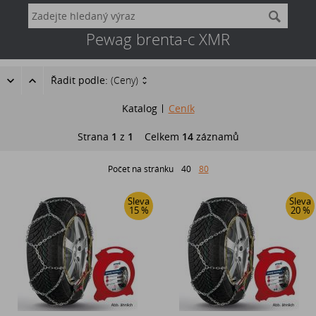
Pewag brenta-c XMR
Řadit podle:
(Ceny)
Katalog
Ceník
Strana
1
z
1
Celkem
14
záznamů
Počet na stránku
40
80
Sleva
Sleva
15 %
20 %