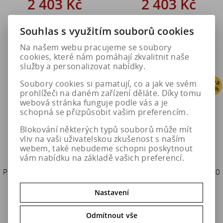
2 403 Kč
2 403 Kč
3 004 Kč
3 004 Kč
Souhlas s využitím souborů cookies
Do košíku
Do košíku
Na našem webu pracujeme se soubory
cookies, které nám pomáhají zkvalitnit naše
služby a personalizovat nabídky.
Sleva
Sleva
Soubory cookies si pamatují, co a jak ve svém
20 %
20 %
prohlížeči na daném zařízení děláte. Díky tomu
webová stránka funguje podle vás a je
schopná se přizpůsobit vašim preferencím.
Blokování některých typů souborů může mít
vliv na vaši uživatelskou zkušenost s naším
webem, také nebudeme schopni poskytnout
vám nabídku na základě vašich preferencí.
Pewag Sněhové řetězy XMR 69
Pewag Sněhové řetězy XMR 70
BRENTA-C
BRENTA-C
Nastavení
2 403 Kč
2 403 Kč
Odmítnout vše