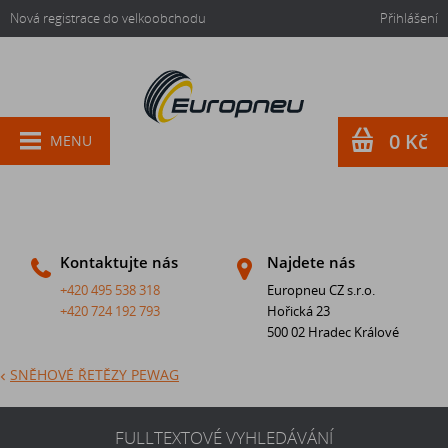
Nová registrace do velkoobchodu
Přihlášení
0 Kč
MENU
Kontaktujte nás
Najdete nás
+420 495 538 318
Europneu CZ s.r.o.
+420 724 192 793
Hořická 23
500 02 Hradec Králové
SNĚHOVÉ ŘETĚZY PEWAG
FULLTEXTOVÉ VYHLEDÁVÁNÍ