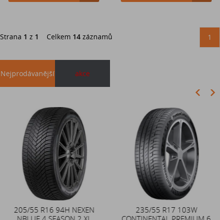
Strana
1
z
1
Celkem
14
záznamů
1
Nejprodávanější
akce
Akce
205/55 R16 94H NEXEN
Duše 12x4 (4.00-4) kovový
235/55 R17 103W
NBLUE 4 SEASON 2 XL
CONTINENTAL PREMIUM 6
zahnutý ventil TR87