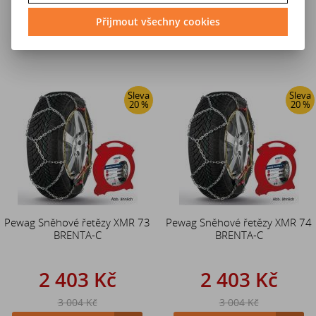
3 004 Kč
3 004 Kč
Přijmout všechny cookies
Do košíku
Do košíku
Sleva
Sleva
20 %
20 %
Pewag Sněhové řetězy XMR 73
Pewag Sněhové řetězy XMR 74
BRENTA-C
BRENTA-C
2 403 Kč
2 403 Kč
3 004 Kč
3 004 Kč