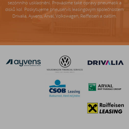
sezónního uskladnění. Provádíme také opravy pneumatik a
disků kol. Poskytujeme pneuservis leasingovým společnostem
Drivalia, Ayvens, Arval, Volkswagen, Reiffeisen a dalším.