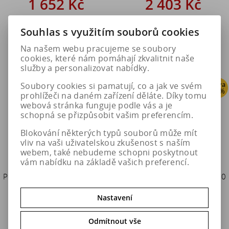
1 652 Kč
2 403 Kč
1 952 Kč
3 004 Kč
Souhlas s využitím souborů cookies
Do košíku
Do košíku
Na našem webu pracujeme se soubory
cookies, které nám pomáhají zkvalitnit naše
služby a personalizovat nabídky.
Sleva
Sleva
Soubory cookies si pamatují, co a jak ve svém
20 %
20 %
prohlížeči na daném zařízení děláte. Díky tomu
webová stránka funguje podle vás a je
schopná se přizpůsobit vašim preferencím.
Blokování některých typů souborů může mít
vliv na vaši uživatelskou zkušenost s naším
webem, také nebudeme schopni poskytnout
vám nabídku na základě vašich preferencí.
Pewag Sněhové řetězy XMR 69
Pewag Sněhové řetězy XMR 70
BRENTA-C
BRENTA-C
Nastavení
2 403 Kč
2 403 Kč
Odmítnout vše