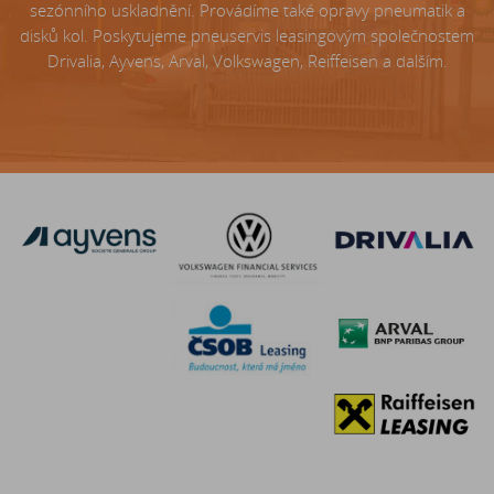
sezónního uskladnění. Provádíme také opravy pneumatik a
disků kol. Poskytujeme pneuservis leasingovým společnostem
Drivalia, Ayvens, Arval, Volkswagen, Reiffeisen a dalším.