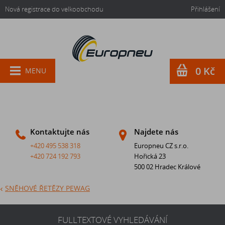
Nová registrace do velkoobchodu
Přihlášení
0 Kč
MENU
Kontaktujte nás
Najdete nás
+420 495 538 318
Europneu CZ s.r.o.
+420 724 192 793
Hořická 23
500 02 Hradec Králové
SNĚHOVÉ ŘETĚZY PEWAG
FULLTEXTOVÉ VYHLEDÁVÁNÍ