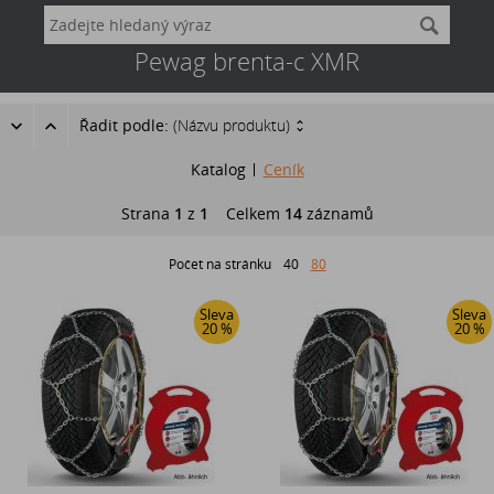
Pewag brenta-c XMR
Řadit podle:
(Názvu produktu)
Katalog
Ceník
Strana
1
z
1
Celkem
14
záznamů
Počet na stránku
40
80
Sleva
Sleva
20 %
20 %