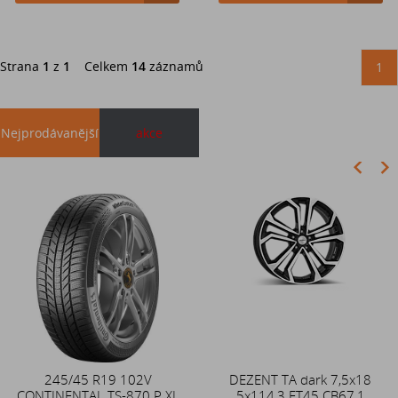
Strana
1
z
1
Celkem
14
záznamů
1
Nejprodávanější
akce
Akce
245/45 R19 102V
Duše 12x4 (4.00-4) kovový
DEZENT TA dark 7,5x18
CONTINENTAL TS-870 P XL
zahnutý ventil TR87
5x114,3 ET45 CB67,1