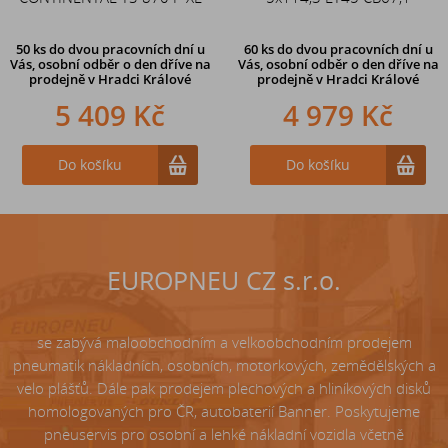
50 ks
do dvou pracovních dní u
60 ks
do dvou pracovních dní u
Vás, osobní odběr o den dříve
na
Vás, osobní odběr o den dříve
na
prodejně v Hradci Králové
prodejně v Hradci Králové
5 409 Kč
242 Kč
4 979 Kč
Do košíku
Do košíku
Do košíku
EUROPNEU CZ s.r.o.
se zabývá maloobchodním a velkoobchodním prodejem
pneumatik nákladních, osobních, motorkových, zemědělských a
velo plášťů. Dále pak prodejem plechových a hliníkových disků
homologovaných pro ČR, autobaterií Banner. Poskytujeme
pneuservis pro osobní a lehké nákladní vozidla včetně