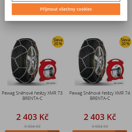
3 004 Kč
3 004 Kč
Přijmout všechny cookies
Do košíku
Do košíku
Sleva
Sleva
20 %
20 %
Pewag Sněhové řetězy XMR 73
Pewag Sněhové řetězy XMR 74
BRENTA-C
BRENTA-C
2 403 Kč
2 403 Kč
3 004 Kč
3 004 Kč