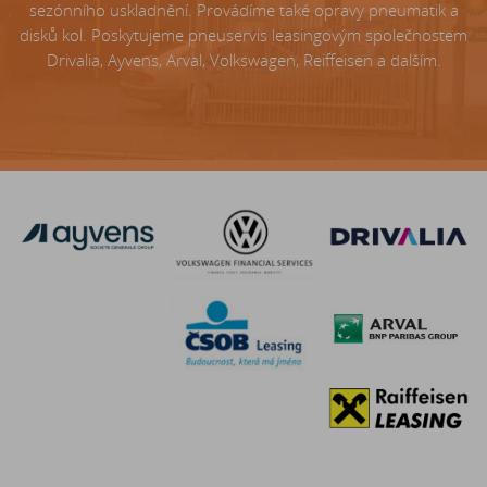
sezónního uskladnění. Provádíme také opravy pneumatik a
disků kol. Poskytujeme pneuservis leasingovým společnostem
Drivalia, Ayvens, Arval, Volkswagen, Reiffeisen a dalším.