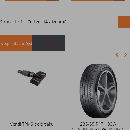
Strana
1
z
1
Celkem
14
záznamů
1
Nejprodávanější
akce
Akce
Ventil TPMS čidlo tlaku
Duše 12x4 (4.00-4) kovový
235/55 R17 103W
CONTINENTAL PREMIUM 6
zahnutý ventil TR87