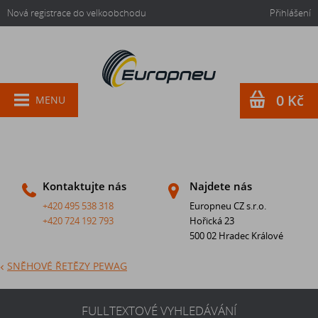
Nová registrace do velkoobchodu
Přihlášení
0 Kč
MENU
Kontaktujte nás
Najdete nás
+420 495 538 318
Europneu CZ s.r.o.
+420 724 192 793
Hořická 23
500 02 Hradec Králové
SNĚHOVÉ ŘETĚZY PEWAG
FULLTEXTOVÉ VYHLEDÁVÁNÍ