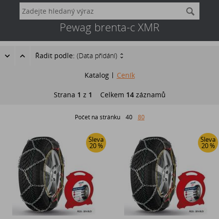
Pewag brenta-c XMR
Řadit podle:
(Data přidání)
Katalog
Ceník
Strana
1
z
1
Celkem
14
záznamů
Počet na stránku
40
80
Sleva
Sleva
20 %
20 %