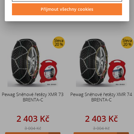
3 004 Kč
3 004 Kč
Přijmout všechny cookies
Do košíku
Do košíku
Sleva
Sleva
20 %
20 %
Pewag Sněhové řetězy XMR 73
Pewag Sněhové řetězy XMR 74
BRENTA-C
BRENTA-C
2 403 Kč
2 403 Kč
3 004 Kč
3 004 Kč