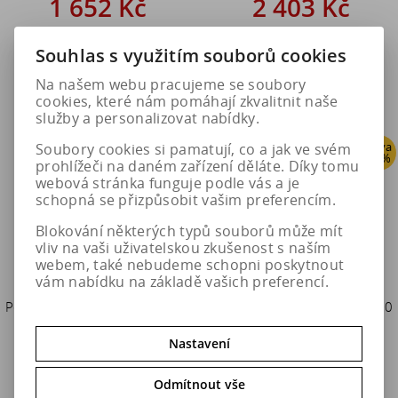
1 652 Kč
2 403 Kč
1 952 Kč
3 004 Kč
Souhlas s využitím souborů cookies
Do košíku
Do košíku
Na našem webu pracujeme se soubory
cookies, které nám pomáhají zkvalitnit naše
služby a personalizovat nabídky.
Sleva
Sleva
Soubory cookies si pamatují, co a jak ve svém
20 %
20 %
prohlížeči na daném zařízení děláte. Díky tomu
webová stránka funguje podle vás a je
schopná se přizpůsobit vašim preferencím.
Blokování některých typů souborů může mít
vliv na vaši uživatelskou zkušenost s naším
webem, také nebudeme schopni poskytnout
vám nabídku na základě vašich preferencí.
Pewag Sněhové řetězy XMR 69
Pewag Sněhové řetězy XMR 70
BRENTA-C
BRENTA-C
Nastavení
2 403 Kč
2 403 Kč
Odmítnout vše