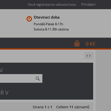
Nová registrace do velkoobchodu
Přihlášení
Otevírací doba
Pondělí-Pátek 8-17h
Sobota 8-11.30h sezóna
0 Kč
NÍ
MR V
Strana
1
z
1
Celkem
11
záznamů