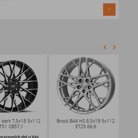
1
dark 7,5x18 5x112
Brock B44 HS 8,5x19 5x112
DEZEN
51 CB57,1
ET25 66,6
racovních dní u Vás,
48 ks
d