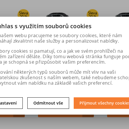
Sleva
Sleva
20 %
20 %
hlas s využitím souborů cookies
našem webu pracujeme se soubory cookies, které nám
hají zkvalitnit naše služby a personalizovat nabídky.
ory cookies si pamatují, co a jak ve svém prohlížeči na
ém zařízení děláte. Díky tomu webová stránka funguje po
a je schopná se přizpůsobit vašim preferencím.
 řetězy XMR
Pewag Sněhové řetězy XMR 69V
Pewag Sněho
kování některých typů souborů může mít vliv na vaši
C 4X4 - KO
BRENTA-C 4X4 - KO
BRENT
vatelskou zkušenost s naším webem, také nebudeme scho
kytnout vám nabídku na základě vašich preferencí.
8 Kč
5 227 Kč
5 
 Kč
6 534 Kč
6
astavení
Odmítnout vše
Přijmout všechny cookie
u
Do košíku
Do k