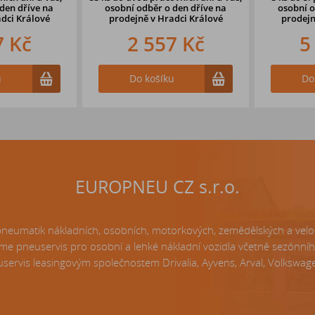
en dříve na
osobní odběr o den dříve
na
osobní odb
i Králové
prodejně v Hradci Králové
prodejně
 Kč
2 557 Kč
5 
Do košíku
Do k
EUROPNEU CZ s.r.o.
matik nákladních, osobních, motorkových, zemědělských a velo p
e pneuservis pro osobní a lehké nákladní vozidla včetně sezónní
servis leasingovým společnostem Drivalia, Ayvens, Arval, Volkswagen