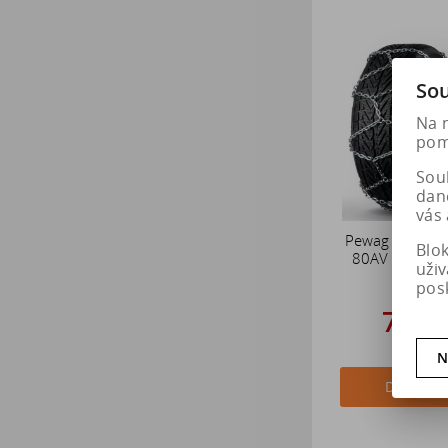
Sou
Na 
pomá
Soub
dan
vás 
Pewag Sněhové
Blo
80AV BRENTA-
uži
pos
7 01
8 773
N
Do košík