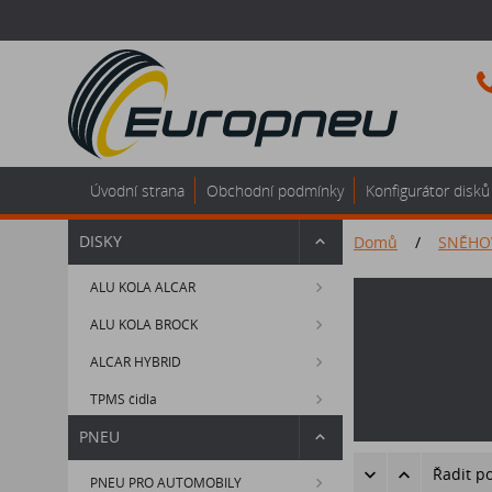
Úvodní strana
Obchodní podmínky
Konfigurátor disků
DISKY
Domů
/
SNĚHO
ALU KOLA ALCAR
ALU KOLA BROCK
ALCAR HYBRID
TPMS čidla
PNEU
Řadit p
PNEU PRO AUTOMOBILY