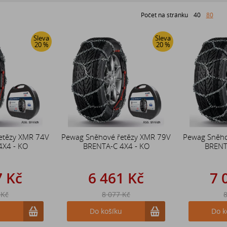
Počet na stránku
40
80
Sleva
Sleva
20 %
20 %
etězy XMR 74V
Pewag Sněhové řetězy XMR 79V
Pewag Sněho
4X4 - KO
BRENTA-C 4X4 - KO
BRENT
7 Kč
6 461 Kč
7 
 Kč
8 077 Kč
8
u
Do košíku
Do k