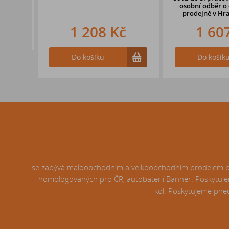
osobní odběr o d
prodejně
v Hradc
1 208 Kč
1 607
Do košíku
Do košíku
se zabývá maloobchodním a velkoobchodním prodejem pneu
homologovaných pro ČR, autobaterií Banner. Poskytujem
kol. Poskytujeme pneu