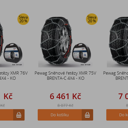
Sleva
Sleva
20 %
20 %
etězy XMR 76V
Pewag Sněhové řetězy XMR 75V
Pewag Sněho
4X4 - KO
BRENTA-C 4X4 - KO
BRENT
1 Kč
6 461 Kč
7 
 Kč
8 077 Kč
8
u
Do košíku
Do k