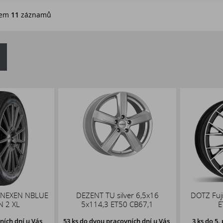
em
11
záznamů
NEXEN NBLUE
DEZENT TU silver 6,5x16
DOTZ Fuji 
2 XL
5x114,3 ET50 CB67,1
ET
ch dní u Vás,
53 ks
do dvou pracovních dní u Vás,
3 ks
do 5. p