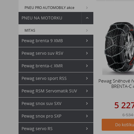
PNEU PRO AUTOMOBILY akce
PNEU NA MOTORKU
MITAS
Pewag brenta 9 XMB
Pewag servo suv RSV
Pewag brenta-c XMR
Pewag servo sport RSS
Pewag Sněhové ř
BRENTA-C 
Pewag RSM Servomatik SUV
5 22
Pewag snox suv SXV
6 534
Pewag snox pro SXP
Do košík
Pewag servo RS