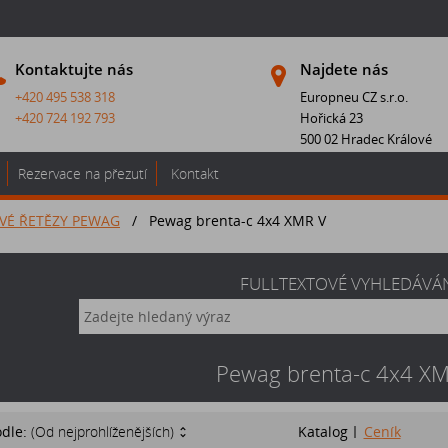
Kontaktujte nás
Najdete nás
+420 495 538 318
Europneu CZ s.r.o.
+420 724 192 793
Hořická 23
500 02 Hradec Králové
Rezervace na přezutí
Kontakt
VÉ ŘETĚZY PEWAG
/
Pewag brenta-c 4x4 XMR V
FULLTEXTOVÉ VYHLEDÁVÁ
Pewag brenta-c 4x4 X
odle:
(Od nejprohlíženějších)
Katalog
Ceník