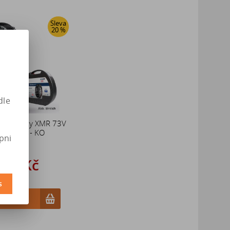
Sleva
20 %
dle
vé řetězy XMR 73V
A-C 4X4 - KO
pni
227 Kč
 534 Kč
s
ošíku