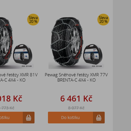
Sleva
Sleva
20 %
20 %
vé řetězy XMR 81V
Pewag Sněhové řetězy XMR 77V
A-C 4X4 - KO
BRENTA-C 4X4 - KO
018 Kč
6 461 Kč
 773 Kč
8 077 Kč
ošíku
Do košíku