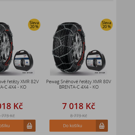
Sleva
Sleva
20 %
20 %
vé řetězy XMR 82V
Pewag Sněhové řetězy XMR 80V
A-C 4X4 - KO
BRENTA-C 4X4 - KO
018 Kč
7 018 Kč
 773 Kč
8 773 Kč
ošíku
Do košíku