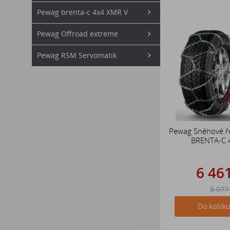
Pewag brenta-c 4x4 XMR V
Pewag Offroad extreme
Pewag RSM Servomatik
Pewag Sněhové ř
BRENTA-C 
6 46
8 077
Do košík