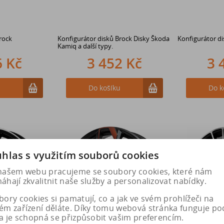
rock
Konfigurátor disků Brock Disky Škoda
Konfigurátor d
Kamiq a další typy.
6 Kč
3 452 Kč
3 
u
Do košíku
Do k
hlas s využitím souborů cookies
našem webu pracujeme se soubory cookies, které nám
hají zkvalitnit naše služby a personalizovat nabídky.
ory cookies si pamatují, co a jak ve svém prohlížeči na
ém zařízení děláte. Díky tomu webová stránka funguje po
a je schopná se přizpůsobit vašim preferencím.