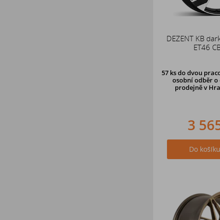
DEZENT KB dar
ET46 C
57 ks
do dvou praco
osobní odběr o 
prodejně v Hra
3 56
Do košík