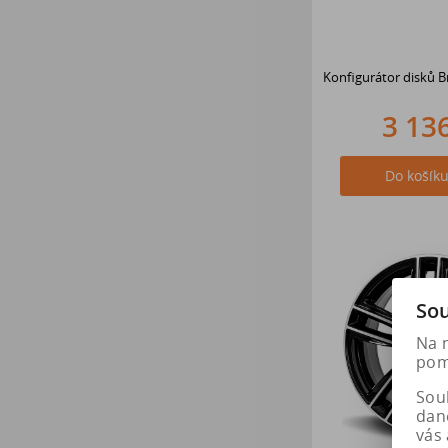
Konfigurátor disků B
3 13
Do košík
Sou
Na 
pomá
Soub
dan
vás 