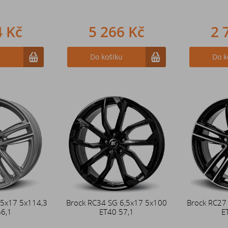
4 Kč
5 266 Kč
2 
u
Do košíku
Do k
,5x17 5x114,3
Brock RC34 SG 6,5x17 5x100
Brock RC27
66,1
ET40 57,1
E