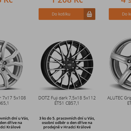
Do košíku
Do k
er 7x17 5x108
DOTZ Fuji dark 7,5x18 5x112
ALUTEC Gri
B65,1
ET51 CB57,1
E
vních dní u Vás,
3 ks
do 5. pracovních dní u Vás,
den dříve
na
osobní odběr o den dříve na
dci Králové
prodejně
v Hradci Králové