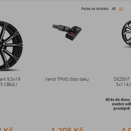
Počet na stránku
40
80
ark 9,5x19
Ventil TPMS čidlo tlaku
DEZENT 
45 CB64,1
5x114,
60 ks
do dvou 
osobní odb
prodejně 
3 Kč
1 208 Kč
4 