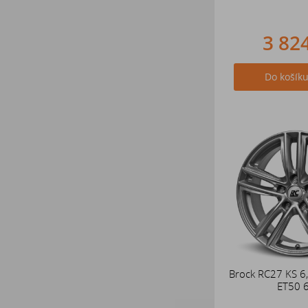
3 82
Do košík
Brock RC27 KS 6
ET50 