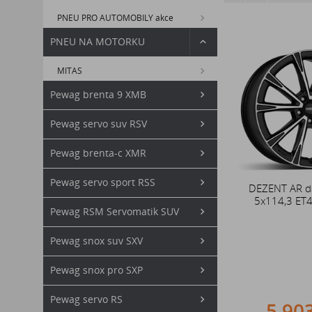
PNEU PRO AUTOMOBILY akce
PNEU NA MOTORKU
MITAS
Pewag brenta 9 XMB
Pewag servo suv RSV
Pewag brenta-c XMR
Pewag servo sport RSS
DEZENT AR d
5x114,3 ET
Pewag RSM Servomatik SUV
Pewag snox suv SXV
Pewag snox pro SXP
Pewag servo RS
5 90