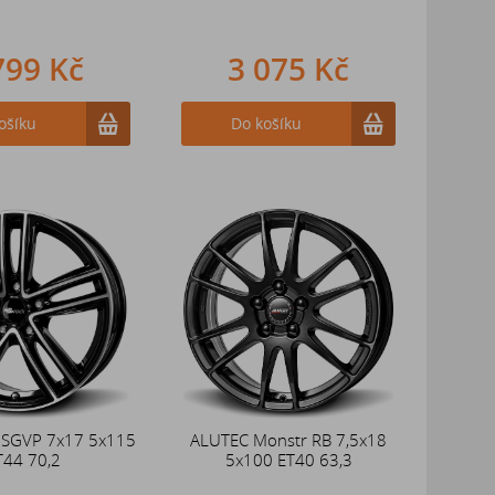
799 Kč
3 075 Kč
ošíku
Do košíku
 SGVP 7x17 5x115
ALUTEC Monstr RB 7,5x18
T44 70,2
5x100 ET40 63,3