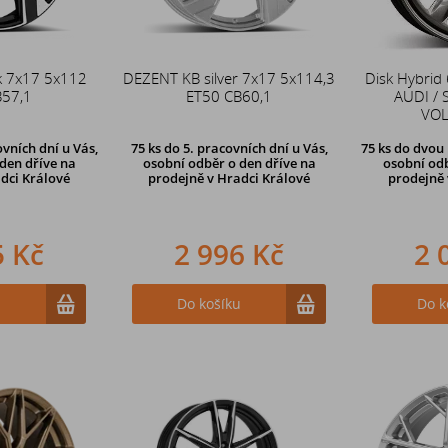
k 7x17 5x112
DEZENT KB silver 7x17 5x114,3
Disk Hybrid
B57,1
ET50 CB60,1
AUDI / 
VO
vních dní u Vás,
75 ks
do 5. pracovních dní u Vás,
75 ks
do dvou 
den dříve
na
osobní odběr o den dříve na
osobní odb
dci Králové
prodejně
v Hradci Králové
prodejně 
5 Kč
2 996 Kč
2 
u
Do košíku
Do k