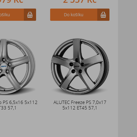
ošíku
Do košíku
p PS 6,5x16 5x112
ALUTEC Freeze PS 7,0x17
T33 57,1
5x112 ET45 57,1