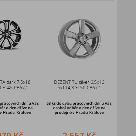
TA dark 7,5x18
DEZENT TU silver 6,5x16
3 ET45 CB67,1
5x114,3 ET50 CB67,1
pracovních dní u Vás,
53 ks
do dvou pracovních dní u Vás,
ěr o den dříve
na
osobní odběr o den dříve
na
v Hradci Králové
prodejně v Hradci Králové
979 Kč
2 557 Kč