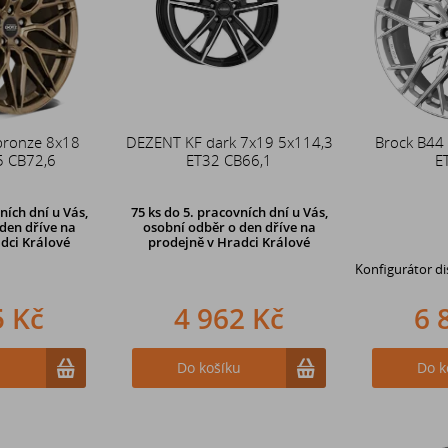
bronze 8x18
DEZENT KF dark 7x19 5x114,3
Brock B44
5 CB72,6
ET32 CB66,1
E
ních dní u Vás,
75 ks
do 5. pracovních dní u Vás,
den dříve na
osobní odběr o den dříve na
dci Králové
prodejně
v Hradci Králové
Konfigurátor d
5 Kč
4 962 Kč
6 
u
Do košíku
Do k