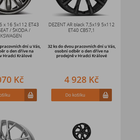
 6 x 16 5x112 ET43
DEZENT AR black 7,5x19 5x112
SEAT / ŠKODA /
ET40 CB57,1
LKSWAGEN
pracovních dní u Vás,
32 ks
do dvou pracovních dní u Vás,
ěr o den dříve
na
osobní odběr o den dříve
na
v Hradci Králové
prodejně v Hradci Králové
070 Kč
4 928 Kč
ošíku
Do košíku