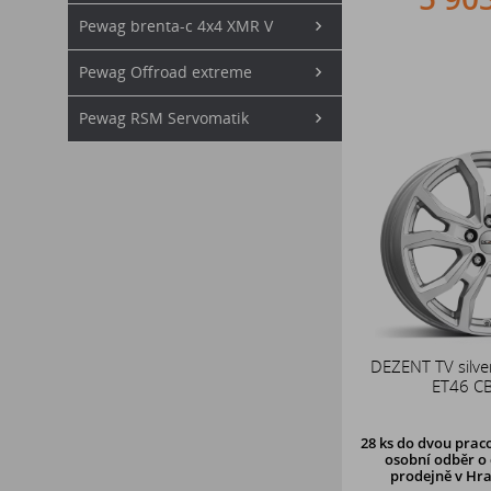
Pewag brenta-c 4x4 XMR V
Pewag Offroad extreme
Pewag RSM Servomatik
DEZENT TV silv
ET46 C
28 ks
do dvou praco
osobní odběr o 
prodejně v Hra