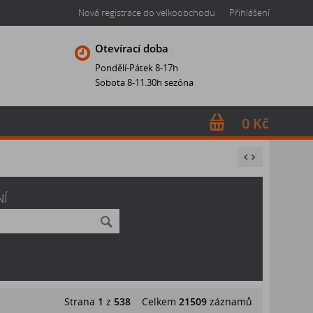
Nová registrace do velkoobchodu
Přihlášení
Otevírací doba
Pondělí-Pátek 8-17h
Sobota 8-11.30h sezóna
0 Kč
NÍ
Strana
1
z
538
Celkem
21509
záznamů