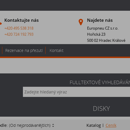
Kontaktujte nás
Najdete nás
+420 495 538 318
Europneu CZ s.r.o.
+420 724 192 793
Hořická 23
500 02 Hradec Králové
Rezervace na přezutí
Kontakt
FULLTEXTOVÉ VYHLEDÁVÁ
DISKY
odle:
(Od nejprodávanějších)
Katalog
Ceník