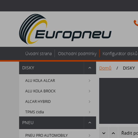
Úvodní strana
Obchodní podmínky
Konfigurátor disků
DISKY
Domů
/
DISKY
ALU KOLA ALCAR
ALU KOLA BROCK
ALCAR HYBRID
TPMS čidla
PNEU
Řadit p
PNEU PRO AUTOMOBILY