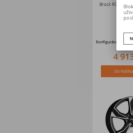
Brock RC27 SGV
Blo
ET34 
uži
pos
N
Konfigurátor disků B
4 91
Do košík