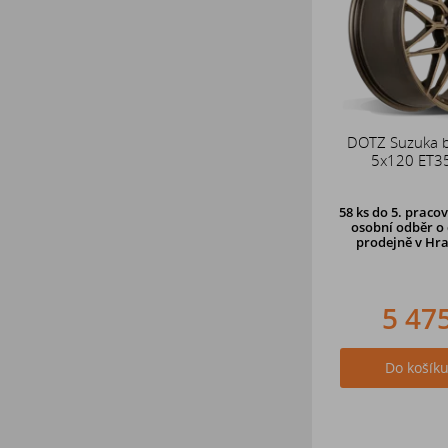
DOTZ Suzuka 
5x120 ET3
58 ks
do 5. pracov
osobní odběr o 
prodejně
v Hra
5 47
Do košík