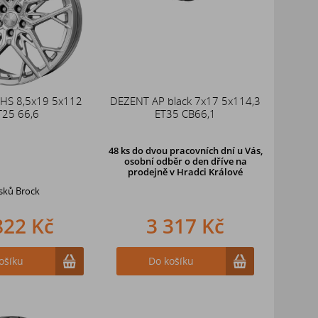
 HS 8,5x19 5x112
DEZENT AP black 7x17 5x114,3
T25 66,6
ET35 CB66,1
48 ks
do dvou pracovních dní u Vás,
osobní odběr o den dříve
na
prodejně v Hradci Králové
isků Brock
822 Kč
3 317 Kč
ošíku
Do košíku