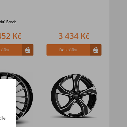
isků Brock
452 Kč
3 434 Kč
ošíku
Do košíku
dle