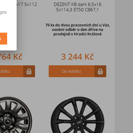
SGVP 7,5x17 5x112
DEZENT KB dark 6,5x16
T47 66,6
5x114,3 ET50 CB67,1
pni
75 ks
do dvou pracovních dní u Vás,
osobní odběr o den dříve
na
prodejně v Hradci Králové
s
isků Brock
764 Kč
3 244 Kč
ošíku
Do košíku