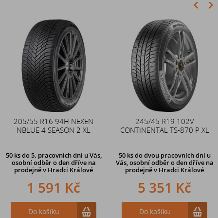
Akce
205/55 R16 94H NEXEN
Duše 12x4 (4.00-4) kovový
245/45 R19 102V
NBLUE 4 SEASON 2 XL
CONTINENTAL TS-870 P XL
zahnutý ventil TR87
50 ks
do 5. pracovních dní u Vás,
50 ks
do dvou pracovních dní u
osobní odběr o den dříve na
Vás, osobní odběr o den dříve
na
prodejně
v Hradci Králové
prodejně v Hradci Králové
1 591 Kč
242 Kč
5 351 Kč
Do košíku
Do košíku
Do košíku