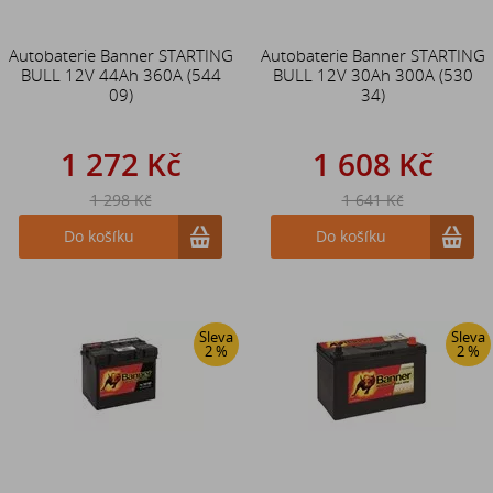
Autobaterie Banner STARTING
Autobaterie Banner STARTING
BULL 12V 44Ah 360A (544
BULL 12V 30Ah 300A (530
09)
34)
1 272 Kč
1 608 Kč
1 298 Kč
1 641 Kč
Do košíku
Do košíku
Sleva
Sleva
2 %
2 %