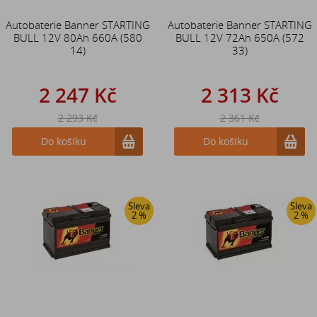
Autobaterie Banner STARTING
Autobaterie Banner STARTING
BULL 12V 80Ah 660A (580
BULL 12V 72Ah 650A (572
14)
33)
2 247 Kč
2 313 Kč
2 293 Kč
2 361 Kč
Do košíku
Do košíku
Sleva
Sleva
2 %
2 %