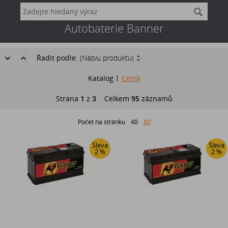
Autobaterie Banner
Řadit podle:
(Názvu produktu)
Katalog
Ceník
Strana
1
z
3
Celkem
95
záznamů
Počet na stránku
40
80
Sleva
Sleva
2 %
2 %