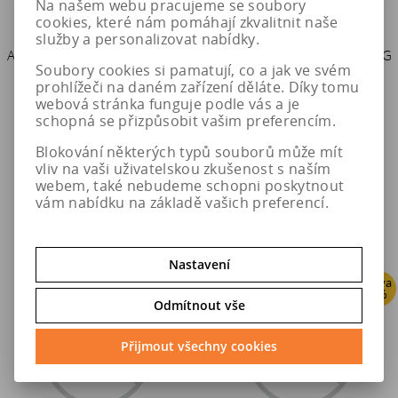
Na našem webu pracujeme se soubory
cookies, které nám pomáhají zkvalitnit naše
služby a personalizovat nabídky.
Autobaterie Banner RUNNING
Autobaterie Banner RUNNING
Soubory cookies si pamatují, co a jak ve svém
BULL EFB 12V 70Ah 660A
BULL EFB 12V 65Ah 650A
prohlížeči na daném zařízení děláte. Díky tomu
(EFB 570 11)
(EFB 565 12)
webová stránka funguje podle vás a je
schopná se přizpůsobit vašim preferencím.
2 571 Kč
2 880 Kč
Blokování některých typů souborů může mít
vliv na vaši uživatelskou zkušenost s naším
2 623 Kč
2 939 Kč
webem, také nebudeme schopni poskytnout
Do košíku
Do košíku
vám nabídku na základě vašich preferencí.
Nastavení
Sleva
Sleva
2 %
2 %
Odmítnout vše
Přijmout všechny cookies