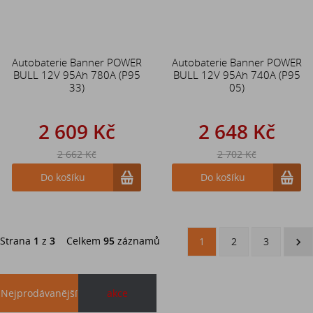
Autobaterie Banner POWER
Autobaterie Banner POWER
BULL 12V 95Ah 780A (P95
BULL 12V 95Ah 740A (P95
33)
05)
2 609 Kč
2 648 Kč
2 662 Kč
2 702 Kč
Do košíku
Do košíku
Strana
1
z
3
Celkem
95
záznamů
1
2
3
Nejprodávanější
akce