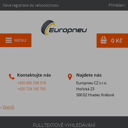
Nová registrace do velkoobchodu
Přihlášení
0 Kč
MENU
Kontaktujte nás
Najdete nás
+420 495 538 318
Europneu CZ s.r.o.
+420 724 192 793
Hořická 23
500 02 Hradec Králové
Domů
FULLTEXTOVÉ VYHLEDÁVÁNÍ