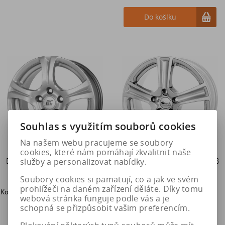
Do košíku
Souhlas s využitím souborů cookies
Na našem webu pracujeme se soubory
cookies, které nám pomáhají zkvalitnit naše
Brock RC14 KS 7,5x17 5x112
Brock RC19 KS 6,5x16 4x108
služby a personalizovat nabídky.
ET45 57,1
ET25 65,1
Soubory cookies si pamatují, co a jak ve svém
prohlížeči na daném zařízení děláte. Díky tomu
Konfigurátor disků Brock
Konfigurátor disků Brock
webová stránka funguje podle vás a je
3 083 Kč
3 083 Kč
schopná se přizpůsobit vašim preferencím.