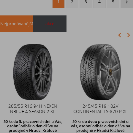
1
2
3
4
5
Nejprodávanější
akce
Akce
205/55 R16 94H NEXEN
Duše 12x4 (4.00-4) kovový
245/45 R19 102V
NBLUE 4 SEASON 2 XL
CONTINENTAL TS-870 P XL
zahnutý ventil TR87
50 ks
do 5. pracovních dní u Vás,
50 ks
do dvou pracovních dní u
osobní odběr o den dříve na
Vás, osobní odběr o den dříve
na
prodejně
v Hradci Králové
prodejně v Hradci Králové