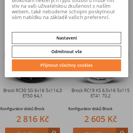
Blokování některých typů souborů může mít
vliv na vaši uživatelskou zkušenost s naším
webem, také nebudeme schopni poskytnout
vám nabídku na základě vašich preferencí.
Nastavení
Odmítnout vše
Přijmout všechny cookies
Brock RC30 SG 6x16 5x114,3
Brock RC19 KS 6,5x16 5x115
ET50 64,1
ET41 70,2
Konfigurátor disků Brock
Konfigurátor disků Brock
2 816 Kč
2 605 Kč