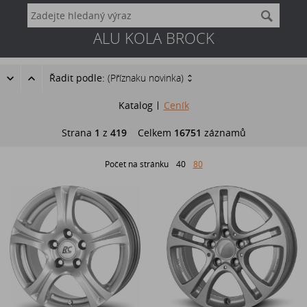
ALU KOLA BROCK
Řadit podle:
(Příznaku novinka)
Katalog
Ceník
Strana
1
z
419
Celkem
16751
záznamů
Počet na stránku
40
80