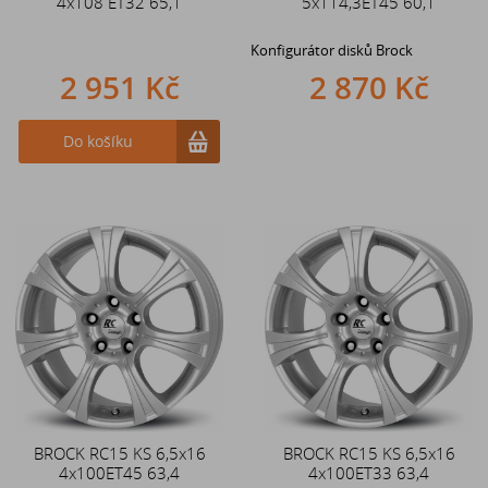
4x108 ET32 65,1
5x114,3ET45 60,1
Konfigurátor disků Brock
2 951 Kč
2 870 Kč
Do košíku
BROCK RC15 KS 6,5x16
BROCK RC15 KS 6,5x16
4x100ET45 63,4
4x100ET33 63,4