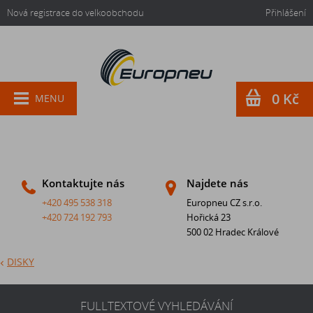
Nová registrace do velkoobchodu
Přihlášení
0 Kč
MENU
Kontaktujte nás
Najdete nás
+420 495 538 318
Europneu CZ s.r.o.
+420 724 192 793
Hořická 23
500 02 Hradec Králové
DISKY
FULLTEXTOVÉ VYHLEDÁVÁNÍ