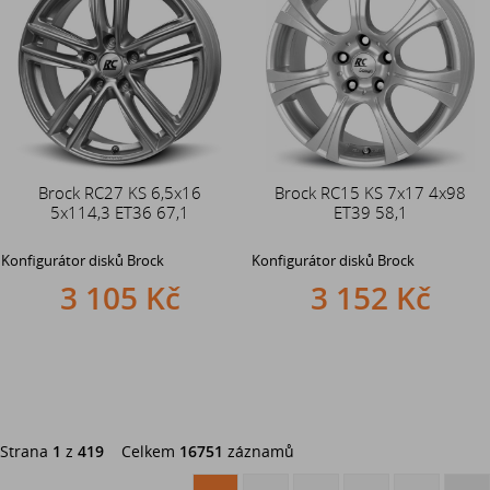
Brock RC27 KS 6,5x16
Brock RC15 KS 7x17 4x98
5x114,3 ET36 67,1
ET39 58,1
Konfigurátor disků Brock
Konfigurátor disků Brock
3 105 Kč
3 152 Kč
Strana
1
z
419
Celkem
16751
záznamů