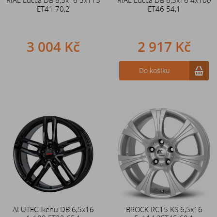
RIAL Lucca DB 6,5x16 5x115
RIAL Lucca DB 6,5x16 4x100
ET41 70,2
ET46 54,1
3 004 Kč
2 917 Kč
Do košíku
ALUTEC Ikenu DB 6,5x16
BROCK RC15 KS 6,5x16