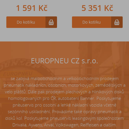
1 591 Kč
242 Kč
5 351 Kč
Do košíku
Do košíku
Do košíku
EUROPNEU CZ s.r.o.
se zabývá maloobchodním a velkoobchodním prodejem
pneumatik nákladních, osobních, motorkových, zemědělských a
velo plášťů. Dále pak prodejem plechových a hliníkových disků
homologovaných pro ČR, autobaterií Banner. Poskytujeme
pneuservis pro osobní a lehké nákladní vozidla včetně
sezónního uskladnění. Provádíme také opravy pneumatik a
disků kol. Poskytujeme pneuservis leasingovým společnostem
Drivalia, Ayvens, Arval, Volkswagen, Reiffeisen a dalším.