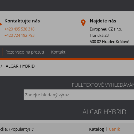
Kontaktujte nás
Najdete nás
+420 495 538 318
Europneu CZ s.r.o.
+420 724 192 793
Hořická 23
500 02 Hradec Králové
Rezervace na přezutí
Kontakt
/
ALCAR HYBRID
FULLTEXTOVÉ VYHLEDÁVÁ
ALCAR HYBRID
odle:
(Popularity)
Katalog
Ceník