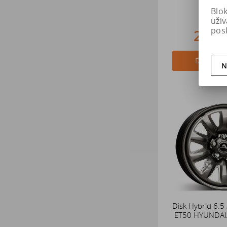
Blo
uži
pos
2 45
Do košík
N
Disk Hybrid 6.5
ET50 HYUNDAI