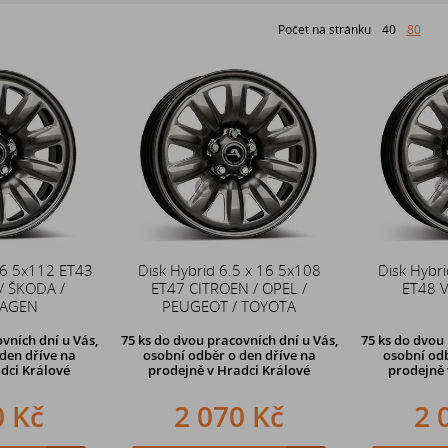
Počet na stránku
40
80
16 5x112 ET43
Disk Hybrid 6.5 x 16 5x108
Disk Hybri
/ ŠKODA /
ET47 CITROEN / OPEL /
ET48 
AGEN
PEUGEOT / TOYOTA
vních dní u Vás,
75 ks
do dvou pracovních dní u Vás,
75 ks
do dvou 
den dříve
na
osobní odběr o den dříve
na
osobní odb
dci Králové
prodejně v Hradci Králové
prodejně 
0 Kč
2 070 Kč
2 