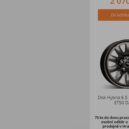
2 07
Do košík
Disk Hybrid 6.5
ET50 D
75 ks
do dvou praco
osobní odběr o 
prodejně v Hra