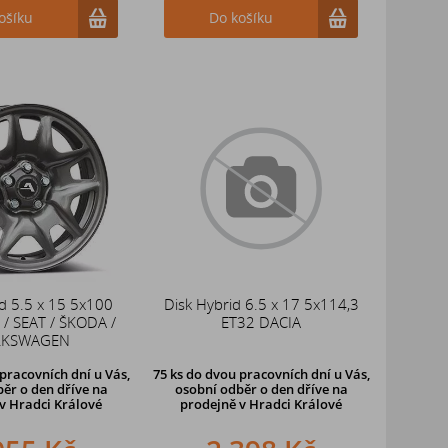
ošíku
Do košíku
d 5.5 x 15 5x100
Disk Hybrid 6.5 x 17 5x114,3
/ SEAT / ŠKODA /
ET32 DACIA
LKSWAGEN
pracovních dní u Vás,
75 ks
do dvou pracovních dní u Vás,
ěr o den dříve
na
osobní odběr o den dříve
na
v Hradci Králové
prodejně v Hradci Králové