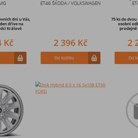
 MG
ET46 ŠKODA / VOLKSWAGEN
ET
vních dní u Vás,
75 ks
do dvou 
den dříve
na
osobní odb
dci Králové
prodejně 
4 Kč
2 396 Kč
2 
u
Do košíku
Do k