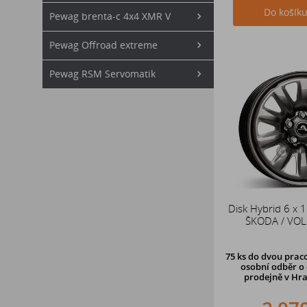
Do košík
Pewag brenta-c 4x4 XMR V
Pewag Offroad extreme
Pewag RSM Servomatik
Disk Hybrid 6 x 
ŠKODA / VO
75 ks
do dvou praco
osobní odběr o 
prodejně v Hra