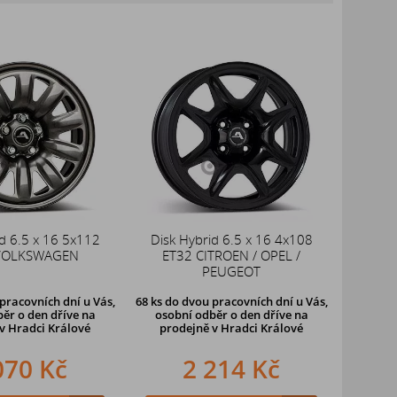
d 6.5 x 16 5x112
Disk Hybrid 6.5 x 16 4x108
VOLKSWAGEN
ET32 CITROEN / OPEL /
PEUGEOT
pracovních dní u Vás,
68 ks
do dvou pracovních dní u Vás,
ěr o den dříve
na
osobní odběr o den dříve
na
v Hradci Králové
prodejně v Hradci Králové
070 Kč
2 214 Kč