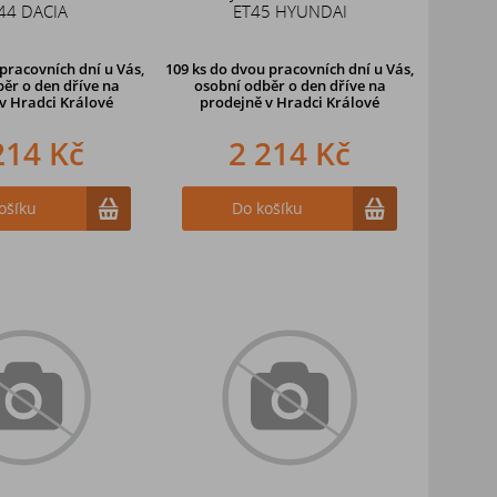
44 DACIA
ET45 HYUNDAI
pracovních dní u Vás,
109 ks
do dvou pracovních dní u Vás,
ěr o den dříve
na
osobní odběr o den dříve
na
v Hradci Králové
prodejně v Hradci Králové
214 Kč
2 214 Kč
ošíku
Do košíku