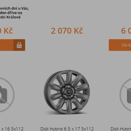
vních dní u Vás,
den dříve
na
dci Králové
0 Kč
2 070 Kč
6 
u
Do k
5 x 16 5x112
Disk Hybrid 6.5 x 17 5x112
Disk Hybri