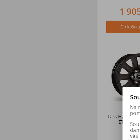
1 90
Do košík
Sou
Na 
pomá
Disk Hybrid 7 
ET43,5 H
Soub
dan
vás 