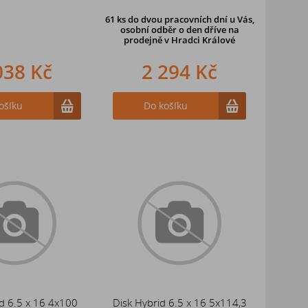
61 ks
do dvou pracovních dní u Vás,
osobní odběr o den dříve
na
prodejně v Hradci Králové
038 Kč
2 294 Kč
ošíku
Do košíku
d 6.5 x 16 4x100
Disk Hybrid 6.5 x 16 5x114,3