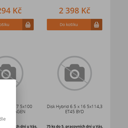
294 Kč
2 398 Kč
ošíku
Do košíku
d 6.5 x 17 5x100
Disk Hybrid 6.5 x 16 5x114,3
VOLKSWAGEN
ET45 BYD
dle
pracovních dní u Vás,
75 ks
do 5. pracovních dní u Vás,