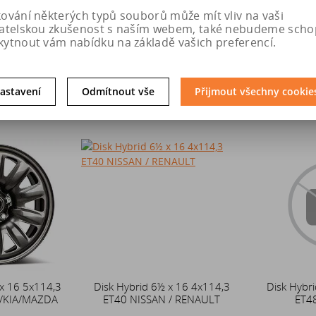
osobní odb
kování některých typů souborů může mít vliv na vaši
prodejně 
vatelskou zkušenost s naším webem, také nebudeme scho
kytnout vám nabídku na základě vašich preferencí.
6 Kč
2 154 Kč
2 
u
Do košíku
Do k
astavení
Odmítnout vše
Přijmout všechny cookie
 x 16 5x114,3
Disk Hybrid 6½ x 16 4x114,3
Disk Hybri
/KIA/MAZDA
ET40 NISSAN / RENAULT
ET4