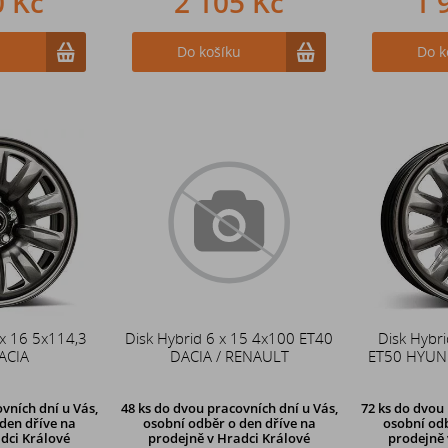
0 Kč
2 105 Kč
1 
u
Do košíku
Do k
 x 16 5x114,3
Disk Hybrid 6 x 15 4x100 ET40
Disk Hybri
ACIA
DACIA / RENAULT
ET50 HYUND
vních dní u Vás,
48 ks
do dvou pracovních dní u Vás,
72 ks
do dvou 
den dříve
na
osobní odběr o den dříve
na
osobní odb
dci Králové
prodejně v Hradci Králové
prodejně 