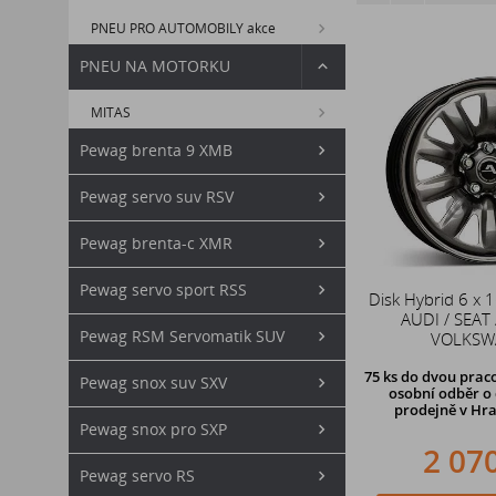
PNEU PRO AUTOMOBILY akce
PNEU NA MOTORKU
MITAS
Pewag brenta 9 XMB
Pewag servo suv RSV
Pewag brenta-c XMR
Pewag servo sport RSS
Disk Hybrid 6 x 
AUDI / SEAT 
Pewag RSM Servomatik SUV
VOLKSW
75 ks
do dvou praco
Pewag snox suv SXV
osobní odběr o 
prodejně v Hra
Pewag snox pro SXP
2 07
Pewag servo RS