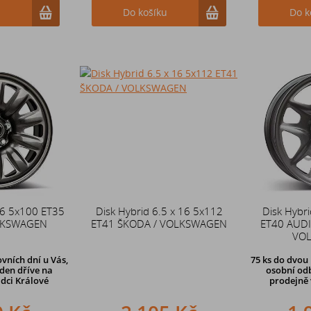
u
Do košíku
Do k
16 5x100 ET35
Disk Hybrid 6.5 x 16 5x112
Disk Hybri
LKSWAGEN
ET41 ŠKODA / VOLKSWAGEN
ET40 AUDI 
VO
vních dní u Vás,
75 ks
do dvou 
den dříve
na
osobní odb
dci Králové
prodejně 