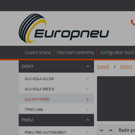
Úvodní strana
Obchodní podmínky
Konfigurátor disků
DISKY
Domů
/
DISKY
ALU KOLA ALCAR
ALU KOLA BROCK
ALCAR HYBRID
TPMS čidla
PNEU
Řadit p
PNEU PRO AUTOMOBILY