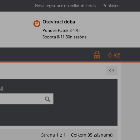
Nová registrace do velkoobchodu
Přihlášení
Otevírací doba
Pondělí-Pátek 8-17h
Sobota 8-11.30h sezóna
0 Kč
NÍ
Strana
1
z
1
Celkem
35
záznamů