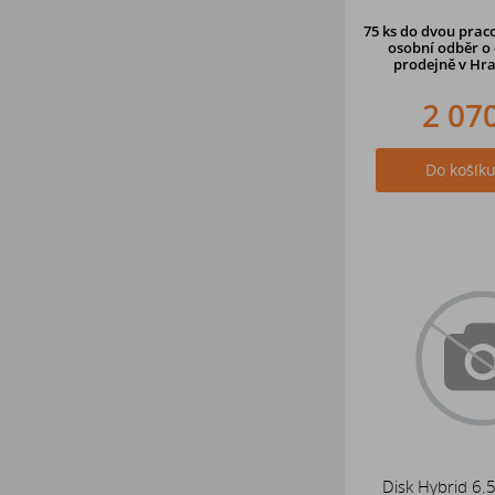
75 ks
do dvou praco
osobní odběr o 
prodejně v Hra
2 07
Do košík
Disk Hybrid 6.