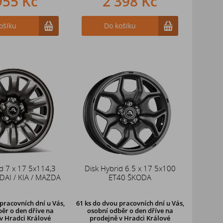
955 Kč
2 398 Kč
ošíku
Do košíku
d 7 x 17 5x114,3
Disk Hybrid 6.5 x 17 5x100
AI / KIA / MAZDA
ET40 ŠKODA
pracovních dní u Vás,
61 ks
do dvou pracovních dní u Vás,
ěr o den dříve
na
osobní odběr o den dříve
na
v Hradci Králové
prodejně v Hradci Králové