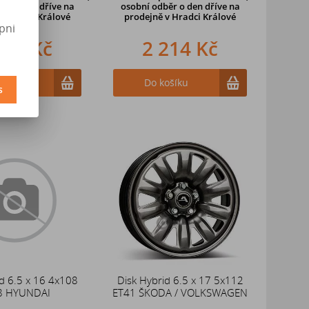
ěr o den dříve
na
osobní odběr o den dříve na
v Hradci Králové
prodejně
v Hradci Králové
pni
398 Kč
2 214 Kč
ošíku
Do košíku
s
d 6.5 x 16 4x108
Disk Hybrid 6.5 x 17 5x112
8 HYUNDAI
ET41 ŠKODA / VOLKSWAGEN