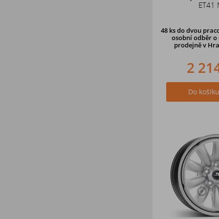
ET41
48 ks
do dvou praco
osobní odběr o 
prodejně v Hra
2 21
Do košík