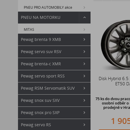
PNEU PRO AUTOMOBILY akce
PNEU NA MOTORKU
MITAS
Pewag brenta 9 XMB
Pewag servo suv RSV
Pewag brenta-c XMR
Pewag servo sport RSS
Disk Hybrid 6.5
ET50 D
Pewag RSM Servomatik SUV
75 ks
do dvou praco
Pewag snox suv SXV
osobní odběr o 
prodejně v Hra
Pewag snox pro SXP
1 90
Pewag servo RS