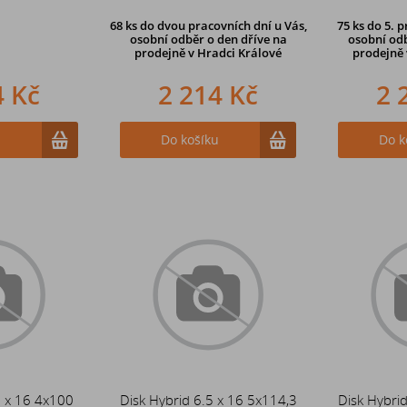
68 ks
do dvou pracovních dní u Vás,
75 ks
do 5. p
osobní odběr o den dříve
na
osobní odb
prodejně v Hradci Králové
prodejně
4 Kč
2 214 Kč
2 
u
Do košíku
Do k
5 x 16 4x100
Disk Hybrid 6.5 x 16 5x114,3
Disk Hybri