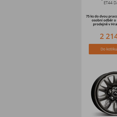
ET44 D
75 ks
do dvou praco
osobní odběr o 
prodejně v Hra
2 21
Do košík