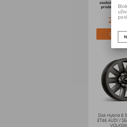
osobní odběr o 
Blo
prodejně v Hra
uži
pos
2 07
Do košík
N
Disk Hybrid 6.
ET46 AUDI / SE
VOLKSW