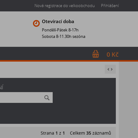
Nová registrace do velkoobchodu
Přihlášení
Otevírací doba
Pondělí-Pátek 8-17h
Sobota 8-11.30h sezóna
0 Kč
NÍ
Strana
1
z
1
Celkem
35
záznamů