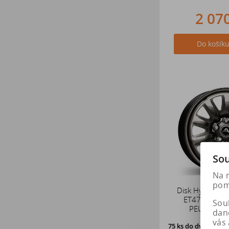
2 07
Do košík
Sou
Na 
pomá
Disk Hybrid 6.
ET47 CITROE
Soub
PEUGEOT /
dan
vás 
75 ks
do dvou praco