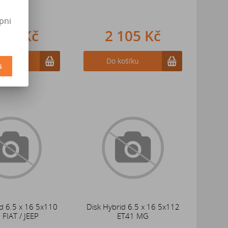
pni
105 Kč
2 105 Kč
ošíku
Do košíku
s
d 6.5 x 16 5x110
Disk Hybrid 6.5 x 16 5x112
 FIAT / JEEP
ET41 MG