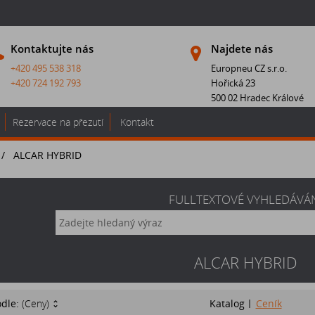
Kontaktujte nás
Najdete nás
+420 495 538 318
Europneu CZ s.r.o.
+420 724 192 793
Hořická 23
500 02 Hradec Králové
Rezervace na přezutí
Kontakt
/
ALCAR HYBRID
FULLTEXTOVÉ VYHLEDÁVÁ
ALCAR HYBRID
odle:
(Ceny)
Katalog
Ceník