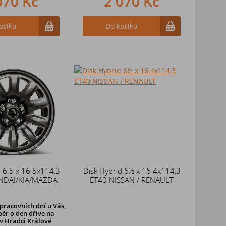
070 Kč
2 070 Kč
ošíku
Do košíku
d 6.5 x 16 5x114,3
Disk Hybrid 6½ x 16 4x114,3
NDAI/KIA/MAZDA
ET40 NISSAN / RENAULT
pracovních dní u Vás,
ěr o den dříve
na
v Hradci Králové