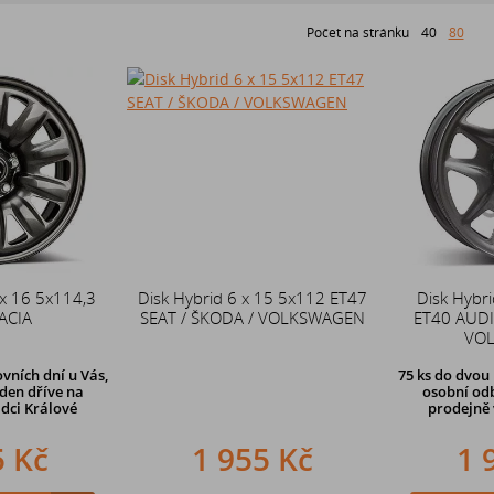
Počet na stránku
40
80
 x 16 5x114,3
Disk Hybrid 6 x 15 5x112 ET47
Disk Hybri
ACIA
SEAT / ŠKODA / VOLKSWAGEN
ET40 AUDI 
VO
vních dní u Vás,
75 ks
do dvou 
den dříve
na
osobní odb
dci Králové
prodejně 
5 Kč
1 955 Kč
1 