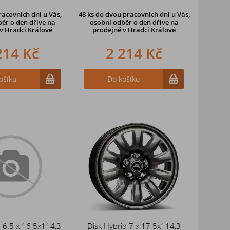
racovních dní u Vás,
48 ks
do dvou pracovních dní u Vás,
ěr o den dříve na
osobní odběr o den dříve
na
v Hradci Králové
prodejně v Hradci Králové
214 Kč
2 214 Kč
ošíku
Do košíku
d 6.5 x 16 5x114,3
Disk Hybrid 7 x 17 5x114,3