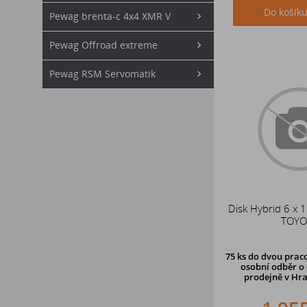
Do košík
Pewag brenta-c 4x4 XMR V
Pewag Offroad extreme
Pewag RSM Servomatik
Disk Hybrid 6 x 
TOYO
75 ks
do dvou praco
osobní odběr o 
prodejně v Hra