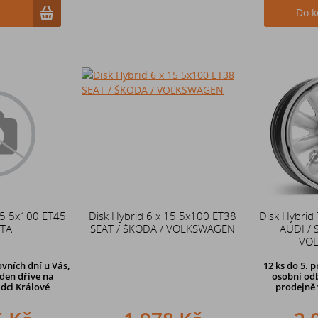
u
Do k
15 5x100 ET45
Disk Hybrid 6 x 15 5x100 ET38
Disk Hybrid
TA
SEAT / ŠKODA / VOLKSWAGEN
AUDI / 
VO
vních dní u Vás,
12 ks
do 5. p
den dříve
na
osobní odb
dci Králové
prodejně