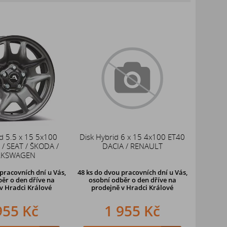
d 5.5 x 15 5x100
Disk Hybrid 6 x 15 4x100 ET40
/ SEAT / ŠKODA /
DACIA / RENAULT
LKSWAGEN
pracovních dní u Vás,
48 ks
do dvou pracovních dní u Vás,
ěr o den dříve
na
osobní odběr o den dříve
na
v Hradci Králové
prodejně v Hradci Králové
955 Kč
1 955 Kč