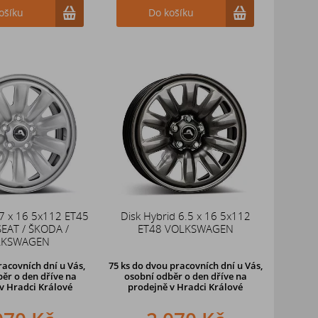
ošíku
Do košíku
 7 x 16 5x112 ET45
Disk Hybrid 6.5 x 16 5x112
SEAT / ŠKODA /
ET48 VOLKSWAGEN
LKSWAGEN
racovních dní u Vás,
75 ks
do dvou pracovních dní u Vás,
ěr o den dříve na
osobní odběr o den dříve
na
v Hradci Králové
prodejně v Hradci Králové