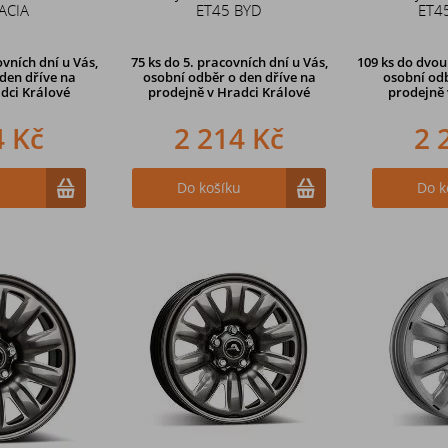
ACIA
ET45 BYD
ET4
vních dní u Vás,
75 ks
do 5. pracovních dní u Vás,
109 ks
do dvou 
den dříve
na
osobní odběr o den dříve na
osobní odb
dci Králové
prodejně
v Hradci Králové
prodejně 
4 Kč
2 214 Kč
2 
u
Do košíku
Do k