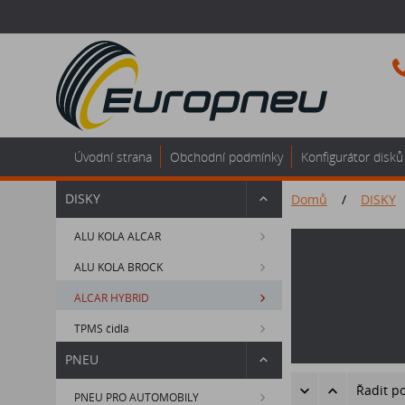
Úvodní strana
Obchodní podmínky
Konfigurátor disků
DISKY
Domů
/
DISKY
ALU KOLA ALCAR
ALU KOLA BROCK
ALCAR HYBRID
TPMS čidla
PNEU
Řadit p
PNEU PRO AUTOMOBILY