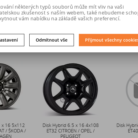
den dříve
na
osobní odběr o den dříve
na
kování některých typů souborů může mít vliv na vaši
dci Králové
prodejně v Hradci Králové
vatelskou zkušenost s naším webem, také nebudeme scho
kytnout vám nabídku na základě vašich preferencí.
0 Kč
2 070 Kč
2 
u
Do košíku
Do k
astavení
Odmítnout vše
Přijmout všechny cookie
5 x 16 5x112
Disk Hybrid 6.5 x 16 4x108
Disk Hybri
AT / ŠKODA /
ET32 CITROEN / OPEL /
ET40
AGEN
PEUGEOT