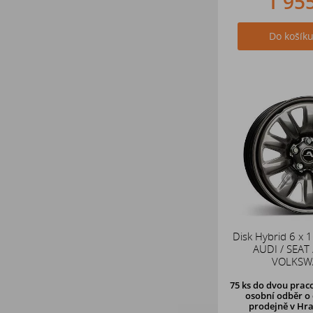
1 95
Do košík
Disk Hybrid 6 x 
AUDI / SEAT 
VOLKSW
75 ks
do dvou praco
osobní odběr o 
prodejně v Hra