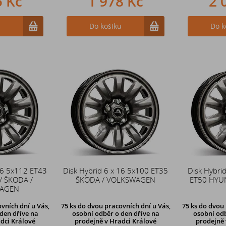
5 Kč
1 978 Kč
2 
u
Do košíku
Do k
16 5x112 ET43
Disk Hybrid 6 x 16 5x100 ET35
Disk Hybri
/ ŠKODA /
ŠKODA / VOLKSWAGEN
ET50 HYU
AGEN
vních dní u Vás,
75 ks
do dvou pracovních dní u Vás,
75 ks
do dvou 
den dříve
na
osobní odběr o den dříve
na
osobní odb
dci Králové
prodejně v Hradci Králové
prodejně 