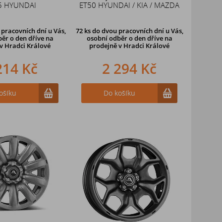
5 HYUNDAI
ET50 HYUNDAI / KIA / MAZDA
pracovních dní u Vás,
72 ks
do dvou pracovních dní u Vás,
ěr o den dříve
na
osobní odběr o den dříve
na
v Hradci Králové
prodejně v Hradci Králové
214 Kč
2 294 Kč
ošíku
Do košíku