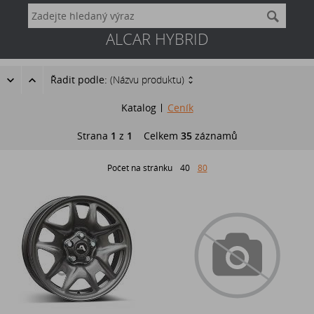
ALCAR HYBRID
Řadit podle:
(Názvu produktu)
Katalog
Ceník
Strana
1
z
1
Celkem
35
záznamů
Počet na stránku
40
80