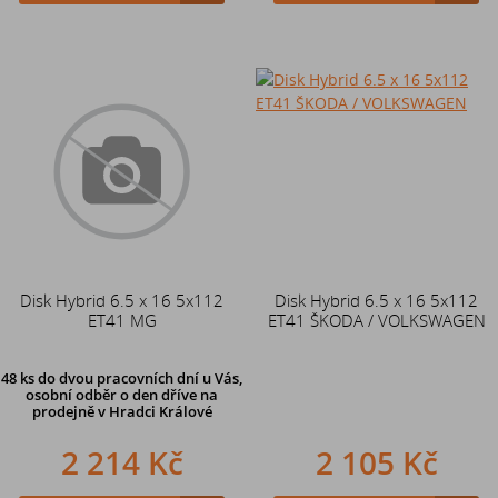
Disk Hybrid 6.5 x 16 5x112
Disk Hybrid 6.5 x 16 5x112
ET41 MG
ET41 ŠKODA / VOLKSWAGEN
48 ks
do dvou pracovních dní u Vás,
osobní odběr o den dříve
na
prodejně v Hradci Králové
2 214 Kč
2 105 Kč