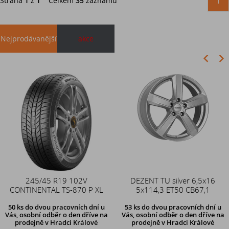
Strana
1
z
1
Celkem
35
záznamů
1
Nejprodávanější
akce
Akce
245/45 R19 102V
Duše 12x4 (4.00-4) kovový
DEZENT TU silver 6,5x16
CONTINENTAL TS-870 P XL
zahnutý ventil TR87
5x114,3 ET50 CB67,1
50 ks
do dvou pracovních dní u
53 ks
do dvou pracovních dní u
Vás, osobní odběr o den dříve
na
Vás, osobní odběr o den dříve
na
prodejně v Hradci Králové
prodejně v Hradci Králové