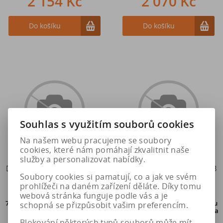
2 154 Kč
2 070 Kč
Do košíku
Do košíku
Souhlas s využitím souborů cookies
Na našem webu pracujeme se soubory
cookies, které nám pomáhají zkvalitnit naše
služby a personalizovat nabídky.
Disk Hybrid 6.5 x 16 5x114,3
Disk Hybrid 6.5 x 16 5x114,3
Soubory cookies si pamatují, co a jak ve svém
ET45 BYD
ET45 HYUNDAI
prohlížeči na daném zařízení děláte. Díky tomu
webová stránka funguje podle vás a je
75 ks
do 5. pracovních dní u Vás,
109 ks
do dvou pracovních dní u
schopná se přizpůsobit vašim preferencím.
osobní odběr o den dříve na
Vás, osobní odběr o den dříve
na
prodejně
v Hradci Králové
prodejně v Hradci Králové
Blokování některých typů souborů může mít