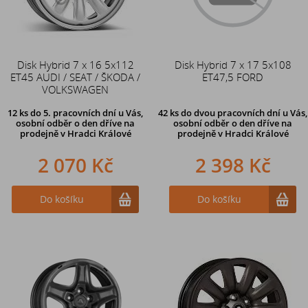
Disk Hybrid 7 x 16 5x112
Disk Hybrid 7 x 17 5x108
ET45 AUDI / SEAT / ŠKODA /
ET47,5 FORD
VOLKSWAGEN
12 ks
do 5. pracovních dní u Vás,
42 ks
do dvou pracovních dní u Vás,
osobní odběr o den dříve na
osobní odběr o den dříve
na
prodejně
v Hradci Králové
prodejně v Hradci Králové
2 070 Kč
2 398 Kč
Do košíku
Do košíku