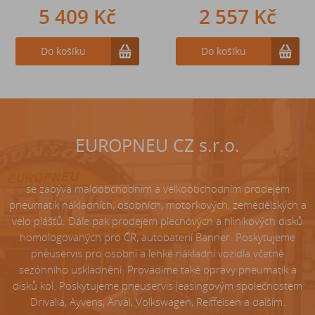
5 409 Kč
242 Kč
2 557 Kč
Do košíku
Do košíku
Do košíku
EUROPNEU CZ s.r.o.
se zabývá maloobchodním a velkoobchodním prodejem
pneumatik nákladních, osobních, motorkových, zemědělských a
velo plášťů. Dále pak prodejem plechových a hliníkových disků
homologovaných pro ČR, autobaterií Banner. Poskytujeme
pneuservis pro osobní a lehké nákladní vozidla včetně
sezónního uskladnění. Provádíme také opravy pneumatik a
disků kol. Poskytujeme pneuservis leasingovým společnostem
Drivalia, Ayvens, Arval, Volkswagen, Reiffeisen a dalším.