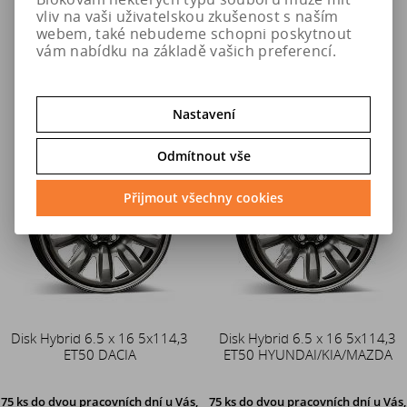
vliv na vaši uživatelskou zkušenost s naším
2 214 Kč
2 214 Kč
webem, také nebudeme schopni poskytnout
vám nabídku na základě vašich preferencí.
Do košíku
Do košíku
Nastavení
Odmítnout vše
Přijmout všechny cookies
Disk Hybrid 6.5 x 16 5x114,3
Disk Hybrid 6.5 x 16 5x114,3
ET50 DACIA
ET50 HYUNDAI/KIA/MAZDA
75 ks
do dvou pracovních dní u Vás,
75 ks
do dvou pracovních dní u Vás,