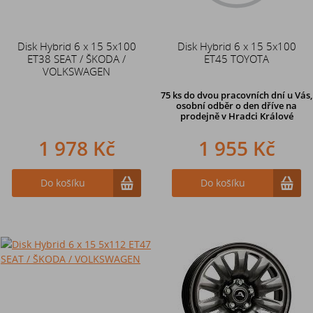
Disk Hybrid 6 x 15 5x100
Disk Hybrid 6 x 15 5x100
ET38 SEAT / ŠKODA /
ET45 TOYOTA
VOLKSWAGEN
75 ks
do dvou pracovních dní u Vás,
osobní odběr o den dříve
na
prodejně v Hradci Králové
1 978 Kč
1 955 Kč
Do košíku
Do košíku