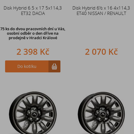
Disk Hybrid 6.5 x 17 5x114,3
Disk Hybrid 6½ x 16 4x114,3
ET32 DACIA
ET40 NISSAN / RENAULT
75 ks
do dvou pracovních dní u Vás,
osobní odběr o den dříve
na
prodejně v Hradci Králové
2 398 Kč
2 070 Kč
Do košíku