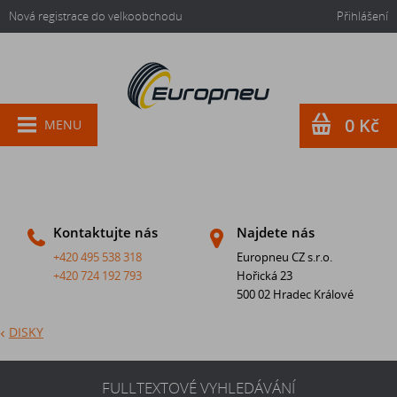
Nová registrace do velkoobchodu
Přihlášení
0 Kč
MENU
Kontaktujte nás
Najdete nás
+420 495 538 318
Europneu CZ s.r.o.
+420 724 192 793
Hořická 23
500 02 Hradec Králové
DISKY
FULLTEXTOVÉ VYHLEDÁVÁNÍ