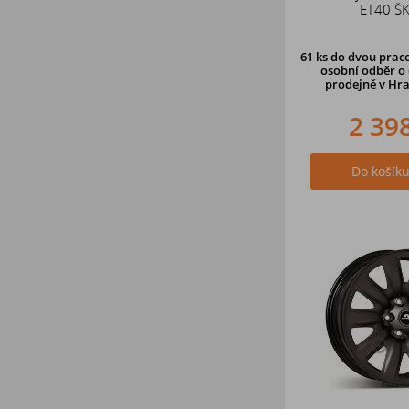
ET40 Š
61 ks
do dvou praco
osobní odběr o 
prodejně v Hra
2 39
Do košík