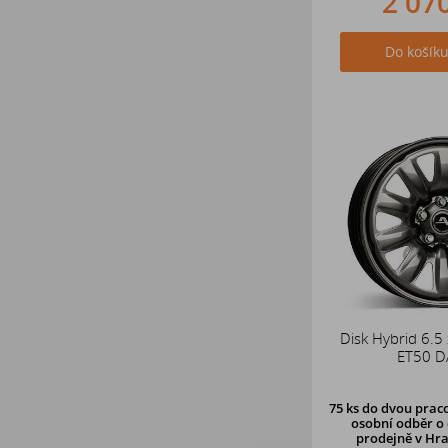
2 07
Do košík
Disk Hybrid 6.5
ET50 D
75 ks
do dvou praco
osobní odběr o 
prodejně v Hra