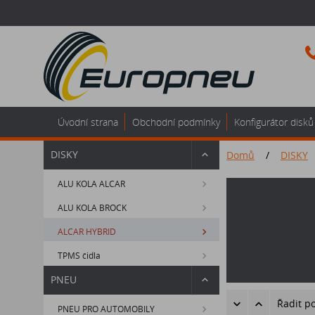
Úvodní strana
Obchodní podmínky
Konfigurátor disků
DISKY
Domů
/
DISKY
ALU KOLA ALCAR
ALU KOLA BROCK
ALCAR HYBRID
TPMS čidla
PNEU
Řadit p
PNEU PRO AUTOMOBILY