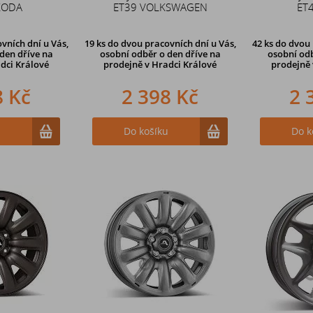
KODA
ET39 VOLKSWAGEN
ET
vních dní u Vás,
19 ks
do dvou pracovních dní u Vás,
42 ks
do dvou 
den dříve
na
osobní odběr o den dříve
na
osobní odb
dci Králové
prodejně v Hradci Králové
prodejně 
8 Kč
2 398 Kč
2 
u
Do košíku
Do k