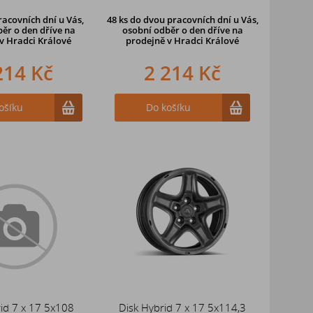
racovních dní u Vás,
48 ks
do dvou pracovních dní u Vás,
ěr o den dříve na
osobní odběr o den dříve
na
v Hradci Králové
prodejně v Hradci Králové
214 Kč
2 214 Kč
ošíku
Do košíku
id 7 x 17 5x108
Disk Hybrid 7 x 17 5x114,3