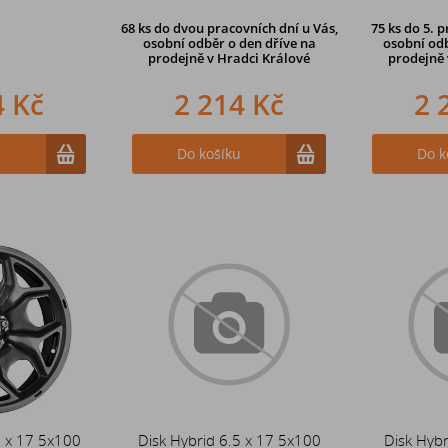
68 ks
do dvou pracovních dní u Vás,
75 ks
do 5. p
osobní odběr o den dříve
na
osobní odb
prodejně v Hradci Králové
prodejně
4 Kč
2 214 Kč
2 
u
Do košíku
Do k
5 x 17 5x100
Disk Hybrid 6.5 x 17 5x100
Disk Hybr