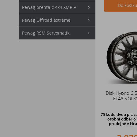
Do košík
Pewag brenta-c 4x4 XMR V
Pewag Offroad extreme
Pewag RSM Servomatik
Disk Hybrid 6.
ET48 VOL
75 ks
do dvou praco
osobní odběr o 
prodejně v Hra