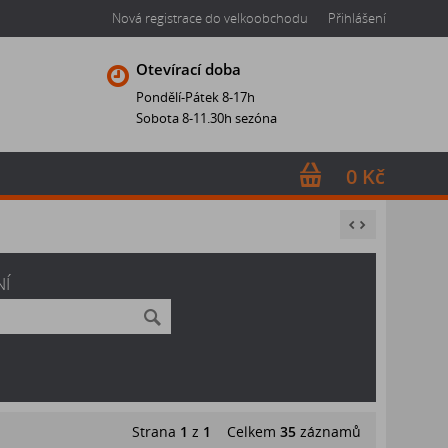
Nová registrace do velkoobchodu
Přihlášení
Otevírací doba
Pondělí-Pátek 8-17h
Sobota 8-11.30h sezóna
0 Kč
NÍ
Strana
1
z
1
Celkem
35
záznamů