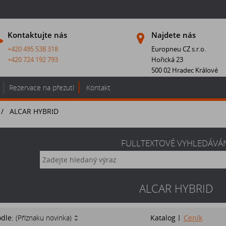
Kontaktujte nás
Najdete nás
+420 495 538 318
Europneu CZ s.r.o.
+420 724 192 793
Hořická 23
500 02 Hradec Králové
Rezervace na přezutí
Kontakt
/
ALCAR HYBRID
FULLTEXTOVÉ VYHLEDÁVÁ
ALCAR HYBRID
odle:
(Příznaku novinka)
Katalog
Ceník