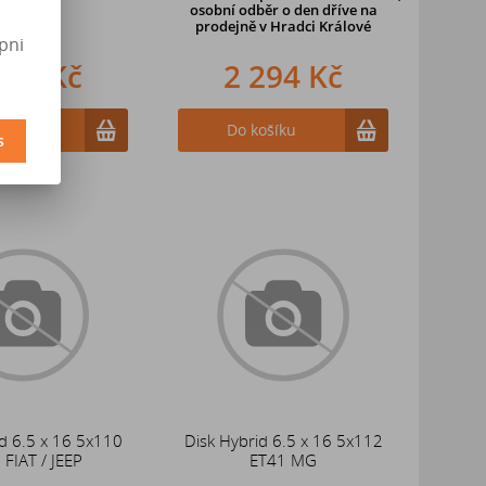
osobní odběr o den dříve
na
prodejně v Hradci Králové
pni
347 Kč
2 294 Kč
ošíku
Do košíku
s
d 6.5 x 16 5x110
Disk Hybrid 6.5 x 16 5x112
 FIAT / JEEP
ET41 MG