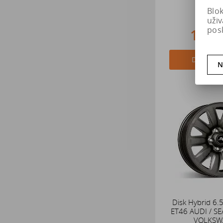
Blo
uži
pos
1 97
Do košík
N
Disk Hybrid 6.
ET46 AUDI / SE
VOLKSW