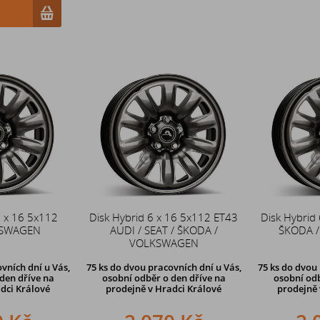
u
5 x 16 5x112
Disk Hybrid 6 x 16 5x112 ET43
Disk Hybrid
KSWAGEN
AUDI / SEAT / ŠKODA /
ŠKODA 
VOLKSWAGEN
vních dní u Vás,
75 ks
do dvou pracovních dní u Vás,
75 ks
do dvou 
den dříve
na
osobní odběr o den dříve
na
osobní odb
dci Králové
prodejně v Hradci Králové
prodejně 