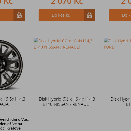
0 Kč
2 070 Kč
2 
u
Do košíku
Do k
 x 16 5x114,3
Disk Hybrid 6½ x 16 4x114,3
Disk Hybri
ACIA
ET40 NISSAN / RENAULT
ET
vních dní u Vás,
den dříve
na
dci Králové