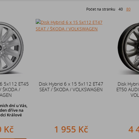
Počet na stránku
40
80
16 5x112 ET45
Disk Hybrid 6 x 15 5x112 ET47
Disk Hybr
/ ŠKODA /
SEAT / ŠKODA / VOLKSWAGEN
ET50 AUDI 
AGEN
VO
ních dní u Vás,
den dříve na
dci Králové
0 Kč
1 955 Kč
4 