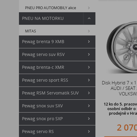
PNEU PRO AUTOMOBILY akce
PNEU NA MOTORKU
MITAS
Pewag brenta 9 XMB
Pewag servo suv RSV
Pewag brenta-c XMR
Pewag servo sport RSS
Disk Hybrid 7 x 
AUDI / SEAT 
Pewag RSM Servomatik SUV
VOLKSW
12 ks
do 5. pracov
Pewag snox suv SXV
osobní odběr o 
prodejně
v Hra
Pewag snox pro SXP
2 07
Pewag servo RS