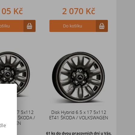
105 Kč
2 070 Kč
ošíku
Do košíku
id 6½ x 17 5x112
Disk Hybrid 6.5 x 17 5x112
/ SEAT / ŠKODA /
ET41 ŠKODA / VOLKSWAGEN
LKSWAGEN
dle
61 ks
do dvou pracovních dní u Vás,