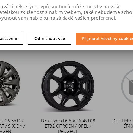
osobní odběr o den dříve
na
kování některých typů souborů může mít vliv na vaši
prodejně v Hradci Králové
vatelskou zkušenost s naším webem, také nebudeme scho
kytnout vám nabídku na základě vašich preferencí.
8 Kč
2 294 Kč
2 
u
Do košíku
Do k
astavení
Odmítnout vše
Přijmout všechny cookie
5 x 16 5x112
Disk Hybrid 6.5 x 16 4x108
Disk Hybri
AT / ŠKODA /
ET32 CITROEN / OPEL /
ET40
AGEN
PEUGEOT