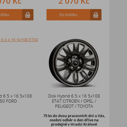
070 Kč
2 070 Kč
ošíku
Do košíku
d 6.5 x 16 5x108
Disk Hybrid 6.5 x 16 5x108
50 FORD
ET47 CITROEN / OPEL /
PEUGEOT / TOYOTA
75 ks
do dvou pracovních dní u Vás,
osobní odběr o den dříve
na
prodejně v Hradci Králové