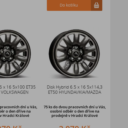
Do košíku
 6 x 16 5x100 ET35
Disk Hybrid 6.5 x 16 5x114,3
/ VOLKSWAGEN
ET50 HYUNDAI/KIA/MAZDA
pracovních dní u Vás,
75 ks
do dvou pracovních dní u Vás,
ěr o den dříve
na
osobní odběr o den dříve
na
v Hradci Králové
prodejně v Hradci Králové