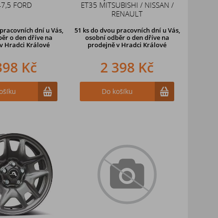
47,5 FORD
ET35 MITSUBISHI / NISSAN /
RENAULT
pracovních dní u Vás,
51 ks
do dvou pracovních dní u Vás,
ěr o den dříve
na
osobní odběr o den dříve
na
v Hradci Králové
prodejně v Hradci Králové
398 Kč
2 398 Kč
ošíku
Do košíku