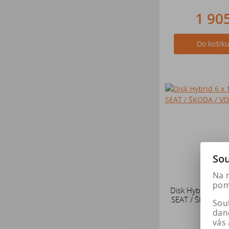
1 90
Do košík
Sou
Na 
pomá
Disk Hybrid 6 x 
SEAT / ŠKODA 
Soub
dan
vás 